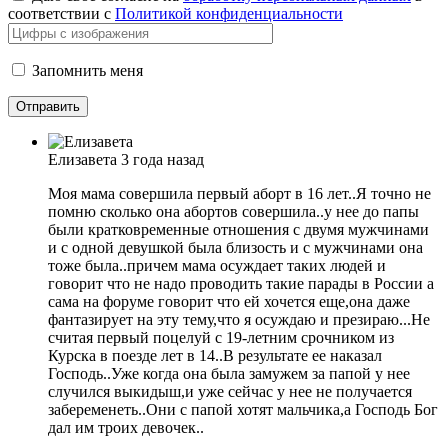
соответствии с
Политикой конфиденциальности
Запомнить меня
Елизавета
3 года назад
Моя мама совершила первый аборт в 16 лет..Я точно не
помню сколько она абортов совершила..у нее до папы
были кратковременные отношения с двумя мужчинами
и с одной девушкой была близость и с мужчинами она
тоже была..причем мама осуждает таких людей и
говорит что не надо проводить такие парады в России а
сама на форуме говорит что ей хочется еще,она даже
фантазирует на эту тему,что я осуждаю и презираю...Не
считая первый поцелуй с 19-летним срочником из
Курска в поезде лет в 14..В результате ее наказал
Господь..Уже когда она была замужем за папой у нее
случился выкидыш,и уже сейчас у нее не получается
забеременеть..Они с папой хотят мальчика,а Господь Бог
дал им троих девочек..