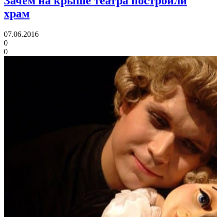
Зачем на крыше театра построили
храм
07.06.2016
0
0