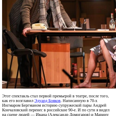
Этот спектакль стал первой премьерой в театре, после того,
как его возглавил
Эдуард Бояков
. Написанную в 70-х
Ингмаром Бергманом историю супружеской пары Андрей
Кончаловский перенес в российские 90-е. И по сути я видел
на сцене людей — Ивана (Александр Домогаров) и Марину