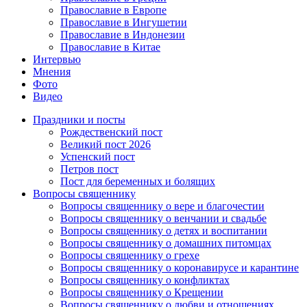
Православие в Европе
Православие в Ингушетии
Православие в Индонезии
Православие в Китае
Интервью
Мнения
Фото
Видео
Праздники и посты
Рождественский пост
Великий пост 2026
Успенский пост
Петров пост
Пост для беременных и болящих
Вопросы священнику
Вопросы священнику о вере и благочестии
Вопросы священнику о венчании и свадьбе
Вопросы священнику о детях и воспитании
Вопросы священнику о домашних питомцах
Вопросы священнику о грехе
Вопросы священнику о коронавирусе и карантине
Вопросы священнику о конфликтах
Вопросы священнику о Крещении
Вопросы священнику о любви и отношениях