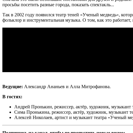
просьбы посетить разные города, показать спектакль...
Так в 2002 году появился театр теней «Ученый медведь», кот
фольклор и инструментальная музыка. О том, как это работает
Ведущие:
Александр Ананьев и Алла Митрофанова.
В гостях:
Андрей Пронькин, режиссер, актёр, художник, музыкант
Сима Пронькина, режиссер, актёр, художник, музыкант т
Алексей Николаев, артист и музыкант театра «Ученый ме
Подпишись на канал, чтобы не пропустить новые видео: