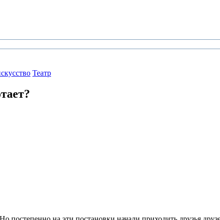
искусство
Театр
отает?
 Но постепенно на эти постановки начали приходить друзья друз