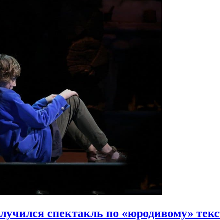
лучился спектакль по «юродивому» текс