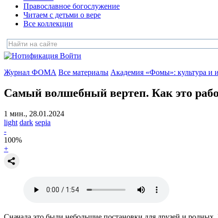
Православное богослужение
Читаем с детьми о вере
Все коллекции
Войти
Журнал ФОМА
Все материалы
Академия «Фомы»: культура и 
Самый волшебный вертеп.
Как это раб
1 мин., 28.01.2024
light
dark
sepia
-
100
%
+
Сначала это были небольшие постановки для друзей и родных.