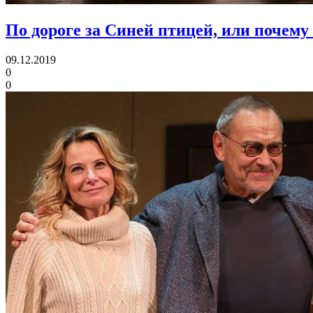
По дороге за Синей птицей, или почем
09.12.2019
0
0