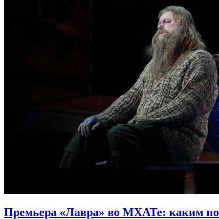
Премьера «Лавра» во МХАТе:
каким по