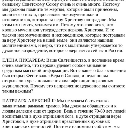
бывшему Советскому Союзу очень и очень много. Поэтому
мы должны помнить те жертвы, которые были принесены,
молиться о них и, прославляя новомученников и
исповедников, которые за веру Христову пострадали. Мы
чтим их память, молимся им. Потому что говорится, что
кровью мучеников утверждается церковь Христова. И те
тысячи новомученников и исповедников, которые пострадали
за веру Христову на нашей земле, они являются нашими
молитвенниками, и верю, что их молитвами утверждается то
духовное возрождение, которое совершается сейчас в России.
ЕЛЕНА ПИСАРЕВА: Ваше Святейшество, в последнее время
очень заметно, что церковь уделяет особое внимание
средствам массовой информации. Вот с вашего благословения
был открыт Фестиваль «Вера и Слово», и недавно вы
открывали курсы повышения квалификации церковных
журналистов. Почему это направление церковное вы считаете
таким важным?
ПАТРИАРХ АЛЕКСИЙ II: Мы не можем быть только
замкнутыми рамками храмов. Мы должны обращаться и к
людям далеким еще от церкви. Ведь в течение 70-80 лет людей
воспитывали в духе отрицания бога, в духе отрицания веры
Христовой, в духе отрицания нравственных духовных
христианских ценностей. Поэтому напоминать об этом, мы