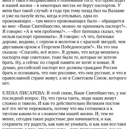
много такого неправильного понимания того, что происходит
в нашей жизни – в некоторых местах не берут паспортов. У
меня был такой случай: я года три тому назад был на Валааме
и уже на палубе яхты, когда я отплывал, одна из
провожающих – там много провожающих было – обращается
ко мне: «Ваше Святейшество, можно ли принимать паспорт?».
Я говорю: «А в чем проблема?». – «Вот батюшка сказал, что
нельзя паспорт принимать». Я говорю: «А что, батюшке
дороже, видимо, с серпом и молотом и с красной звездой, чем
двуглавым орлом и Георгием Победоносцем?». На это она
сказала: «Спасибо, всё ясно». Я думаю, что когда менялись
паспорта еще советские, тоже были те, которые не хотели
брать. Ну, а сейчас по старой памяти не хотят и новые. Я
думаю, российский паспорт все должны граждане России
брать и осознавать, что они россияне, что они русские, и что в
православной стране живут, а не в Советском Союзе, которого
нет.
ЕЛЕНА ПИСАРЕВА: В этой связи, Ваше Святейшество, у нас
последний вопрос. Ну, что греха таить, люди наши живут
сложно и тяжело. И как-то действительно Великим постом
всё это легче переживать, потому что мы готовимся и к
тяготам каким-то и сложностям нашей жизни. И, тем не
менее, сегодня такие радостные дни начинаются, и как
сохранить эту радость, как нам не унывать, и как нам все-таки