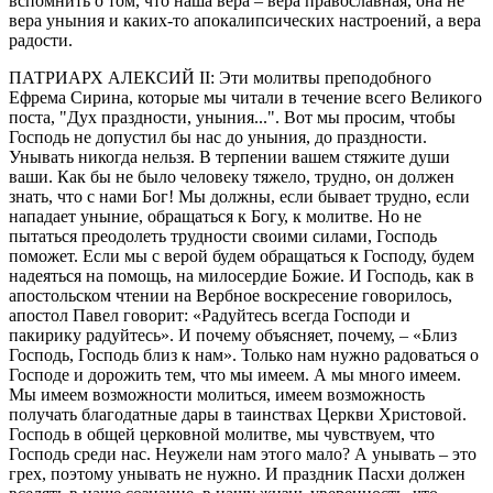
вспомнить о том, что наша вера – вера православная, она не
вера уныния и каких-то апокалипсических настроений, а вера
радости.
ПАТРИАРХ АЛЕКСИЙ II: Эти молитвы преподобного
Ефрема Сирина, которые мы читали в течение всего Великого
поста, "Дух праздности, уныния...". Вот мы просим, чтобы
Господь не допустил бы нас до уныния, до праздности.
Унывать никогда нельзя. В терпении вашем стяжите души
ваши. Как бы не было человеку тяжело, трудно, он должен
знать, что с нами Бог! Мы должны, если бывает трудно, если
нападает уныние, обращаться к Богу, к молитве. Но не
пытаться преодолеть трудности своими силами, Господь
поможет. Если мы с верой будем обращаться к Господу, будем
надеяться на помощь, на милосердие Божие. И Господь, как в
апостольском чтении на Вербное воскресение говорилось,
апостол Павел говорит: «Радуйтесь всегда Господи и
пакирику радуйтесь». И почему объясняет, почему, – «Близ
Господь, Господь близ к нам». Только нам нужно радоваться о
Господе и дорожить тем, что мы имеем. А мы много имеем.
Мы имеем возможности молиться, имеем возможность
получать благодатные дары в таинствах Церкви Христовой.
Господь в общей церковной молитве, мы чувствуем, что
Господь среди нас. Неужели нам этого мало? А унывать – это
грех, поэтому унывать не нужно. И праздник Пасхи должен