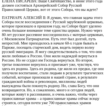
ЕЛЕНА ПИСАРЕВА: Ваше Святейшество, в июне этого года
должен состояться Архиерейский Собор Русской
Православной Церкви, вот от этого Собора, что вы ждете?
ПАТРИАРХ АЛЕКСИЙ II: Я думаю, что главная задача этого
Собора после воссоединения с Русской зарубежной церковью,
которое произошло в прошлом году, на Соборе будет уделено
очень большое внимание теме единства церкви. Нужно через
80 лет русское рассеяние воссоединилось с матерью церковью,
с Московским Патриархатом. Путь этот был долгий, путь
непростой. Мне приходилось в начале 60-х годов бывать в
Париже, посещать старческий дом, видеть первую волну
русской эмиграции. Я могу свидетельствовать о том, что они
жили любовью к России. Они жили надеждой вернуться в
Россию. Но не ссудил им Господь вернуться. Но второе,
третье поколение вернулось и приезжает уже, чувствуя, что
здесь их родина. Здесь их родина, где жили их предки, где они
получили воспитание, стали людьми в результате трагических
событий, которые произошли в нашей стране, в результате
гражданской войны и революции, миллионы людей
вынуждены были покинуть родину. Но, слава Богу, что они
возвращаются. Но, к сожалению, много и сегодня людей,
которые живут в рассеивании, и очень важно, чтобы через
православные храмы – а православные храмы сейчас всюду
строятся, сегодня почти уже 700 православных храмов