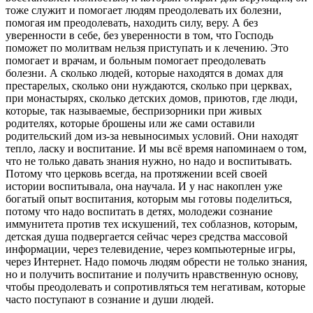
тоже служит и помогает людям преодолевать их болезни,
помогая им преодолевать, находить силу, веру. А без
уверенности в себе, без уверенности в том, что Господь
поможет по молитвам нельзя приступать и к лечению. Это
помогает и врачам, и больным помогает преодолевать
болезни. А сколько людей, которые находятся в домах для
престарелых, сколько они нуждаются, сколько при церквах,
при монастырях, сколько детских домов, приютов, где люди,
которые, так называемые, беспризорники при живых
родителях, которые брошены или же сами оставили
родительский дом из-за невыносимых условий. Они находят
тепло, ласку и воспитание. И мы всё время напоминаем о том,
что не только давать знания нужно, но надо и воспитывать.
Потому что церковь всегда, на протяжении всей своей
истории воспитывала, она научала. И у нас накоплен уже
богатый опыт воспитания, которым мы готовы поделиться,
потому что надо воспитать в детях, молодежи сознание
иммунитета против тех искушений, тех соблазнов, которым,
детская душа подвергается сейчас через средства массовой
информации, через телевидение, через компьютерные игры,
через Интернет. Надо помочь людям обрести не только знания,
но и получить воспитание и получить нравственную основу,
чтобы преодолевать и сопротивляться тем негативам, которые
часто поступают в сознание и души людей.