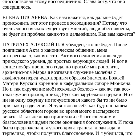
способствовал этому воссоединению. Слава богу, что оно
совершилось.
ЕЛЕНА ПИСАРЕВА: Как вам кажется, как дальше будет
происходить вот этот процесс воссоединения? Потому что
очень много всяких существует мнений, люди обеспокоены,
не будет ли проблем каких-то в дальнейшем. Как вам кажется?
ПАТРИАРХ АЛЕКСИЙ II: Я убежден, что не будет. После
подписания Акта о каноническом общении, меня
интересовало, как вот этот Акт воссоединения дошел до
приходского уровня, до простых верующих людей. И вот в
конце ноября прошлого года, по просьбе митрополита,
архиепископа Марка я возглавил служение молебна с
акафистом перед чудотворным образом Знамения Божьей
Матери Курской коренной в кафедральном соборе Мюнхена.
Но и так окружение моё несколько боялось – как же так все-
таки чужой приход, приход Русской зарубежной церкви. Но я
ни на одну секунду не почувствовал какого бы то ни было
признака разделения. Я чувствовал себя как будто в нашем
русском областном городе во время моего пастырского
визита. И так же люди принимали с благоговением и
благословения ждали после окончания богослужения. И пока
была предложена для узкого круга трапеза, люди ждали
терпеливо, чтобы получить благословение. И я убедился, что