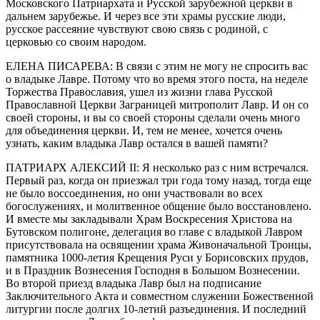
Московского Патриархата и Русской зарубежной церкви в
дальнем зарубежье. И через все эти храмы русские люди,
русское рассеяние чувствуют свою связь с родиной, с
церковью со своим народом.
ЕЛЕНА ПИСАРЕВА: В связи с этим не могу не спросить вас
о владыке Лавре. Потому что во время этого поста, на неделе
Торжества Православия, ушел из жизни глава Русской
Православной Церкви Заграницей митрополит Лавр. И он со
своей стороны, и вы со своей стороны сделали очень много
для объединения церкви. И, тем не менее, хочется очень
узнать, каким владыка Лавр остался в вашей памяти?
ПАТРИАРХ АЛЕКСИЙ II: Я несколько раз с ним встречался.
Первый раз, когда он приезжал три года тому назад, тогда еще
не было воссоединения, но они участвовали во всех
богослужениях, и молитвенное общение было восстановлено.
И вместе мы закладывали Храм Воскресения Христова на
Бутовском полигоне, делегация во главе с владыкой Лавром
присутствовала на освящении храма Живоначальной Троицы,
памятника 1000-летия Крещения Руси у Борисовских прудов,
и в Праздник Вознесения Господня в Большом Вознесении.
Во второй приезд владыка Лавр был на подписание
Заключительного Акта и совместном служении Божественной
литургии после долгих 10-летий разъединения. И последний