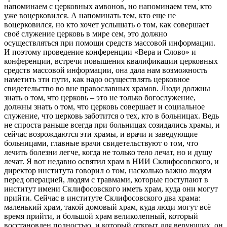
напоминаем с церковных амвонов, но напоминаем тем, кто
уже воцерковился. А напоминать тем, кто еще не
воцерковился, но кто хочет услышать о том, как совершает
своё служение церковь в мире сем, это должно
осуществляться при помощи средств массовой информации.
И поэтому проведение конференции «Вера и Слово» и
конференции, встречи повышения квалификации церковных
средств массовой информации, она дала нам возможность
наметить эти пути, как надо осуществлять церковное
свидетельство во вне православных храмов. Люди должны
знать о том, что церковь – это не только богослужение,
должны знать о том, что церковь совершает и социальное
служение, что церковь заботится о тех, кто в больницах. Ведь
не спроста раньше всегда при больницах созидались храмы, и
сейчас возрождаются эти храмы, и врачи и заведующие
больницами, главные врачи свидетельствуют о том, что
лечить болезни легче, когда не только тело лечат, но и душу
лечат. Я вот недавно освятил храм в НИИ Склифосовского, и
директор института говорил о том, насколько важно людям
перед операцией, людям с травмами, которые поступают в
институт имени Склифосовского иметь храм, куда они могут
прийти. Сейчас в институте Склифосовского два храма:
маленький храм, такой домовый храм, куда люди могут всё
время прийти, и большой храм великолепный, который
восстановлен полностью, и который открыт для верующих, он