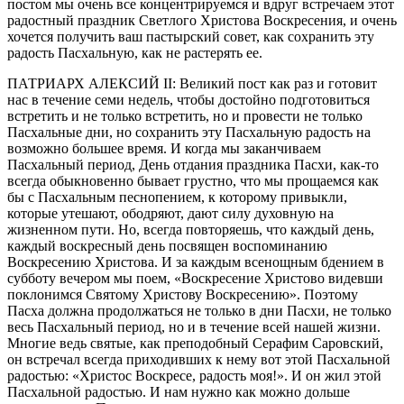
постом мы очень все концентрируемся и вдруг встречаем этот
радостный праздник Светлого Христова Воскресения, и очень
хочется получить ваш пастырский совет, как сохранить эту
радость Пасхальную, как не растерять ее.
ПАТРИАРХ АЛЕКСИЙ II: Великий пост как раз и готовит
нас в течение семи недель, чтобы достойно подготовиться
встретить и не только встретить, но и провести не только
Пасхальные дни, но сохранить эту Пасхальную радость на
возможно большее время. И когда мы заканчиваем
Пасхальный период, День отдания праздника Пасхи, как-то
всегда обыкновенно бывает грустно, что мы прощаемся как
бы с Пасхальным песнопением, к которому привыкли,
которые утешают, ободряют, дают силу духовную на
жизненном пути. Но, всегда повторяешь, что каждый день,
каждый воскресный день посвящен воспоминанию
Воскресению Христова. И за каждым всенощным бдением в
субботу вечером мы поем, «Воскресение Христово видевши
поклонимся Святому Христову Воскресению». Поэтому
Пасха должна продолжаться не только в дни Пасхи, не только
весь Пасхальный период, но и в течение всей нашей жизни.
Многие ведь святые, как преподобный Серафим Саровский,
он встречал всегда приходивших к нему вот этой Пасхальной
радостью: «Христос Воскресе, радость моя!». И он жил этой
Пасхальной радостью. И нам нужно как можно дольше