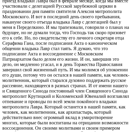
приезд владыки Лавра был в феврале месяце, когда мы вместе
участвовали с делегацией Русской зарубежной церкви в
праздновании дня памяти святителя Алексия митрополита
Московского. И вот в последний день своего пребывания,
накануне своего отъезда владыка Лавр с делегацией был у
меня в Переделкино. И мы трапезовали, говорили о планах на
будущее, но не думали тогда, что Господь так скоро призовет
его к себе. Но, по свидетельству его личного секретаря отца
Серафима Гана, после подписания Акта о каноническом
общении владыка Лавр стал таять. Я думаю, что это
подписание Акта и воссоединение с Московским
Патриархатом было делом его жизни. И он, завершив это
дело, он медленно угасал, и в день Торжества Православия
завершил свой жизненный путь. И мы молимся об упокоении
его души, потому что он остался в нашей памяти, как человек-
молитвенник, который старался духовно поддержать русское
рассеяние, находящееся в разных странах. И от имени нашего
и Священного Синода постоянный член Священного Синода
митрополит Крутицкий и Коломенский Ювеналий возглавлял
отпевание и проводы по всей земли покойного владыки
митрополита Лавра. Который останется в нашей памяти, как
человек, как молитвенник, как архипастырь, который
действительно внес огромный вклад в умиротворение
многих, которые были воспитаны на отрицании возможности
воссоединения. Он своими молитвами и своим примером