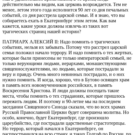
действительно мы видим, как церковь возрождается. Тем не
менее, летом этого года исполнится 90 лет со дня печальных
событий, со дня расстрела царской семьи. И я знаю, что вы
собираетесь ехать в Екатеринбург этим летом. Как вам
кажется, какие уроки должны извлечь из таких вот
трагических страниц нашей истории?
ПАТРИАРХ АЛЕКСИЙ II: Надо помнить о трагических
событиях, нельзя их забывать. Потому что расстрел царской
семьи положил начало террору. И надо помнить о тех жертвах,
которые были принесены не только императорской семьей, не
только верующими людьми, иерархами, монашествующими
священнослужителями, но людьми, которые пострадали за
веру и правду. Очень много невинных пострадало, и о них
нужно помнить. И когда, хорошо, что в Бутово освящен храм
в память всех новомученников российских, в память
Воскресения Христова. И люди должны посещать такие
места, чтобы помнить о тех страданиях, которые пришлось
пережить людям. И поэтому и 90-летие мы на последнем
заседании Священного Синода сказали, что во всех храмах
Русской Православной Церкви будет совершена молитва. Но
особо, конечно, будет Екатеринбург, где произошло
цареубийство, где пострадали царственные страстотерпцы.
Но террор, который начался в Екатеринбурге, он
распространился на всю страну, и таких Голгоф по России, по