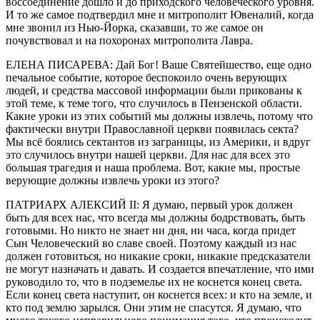
воссоединение дошло и до приходского человеческого уровня.
И то же самое подтвердил мне и митрополит Ювеналий, когда
мне звонил из Нью-Йорка, сказавши, то же самое он
почувствовал и на похоронах митрополита Лавра.
ЕЛЕНА ПИСАРЕВА: Дай Бог! Ваше Святейшество, еще одно
печальное событие, которое беспокоило очень верующих
людей, и средства массовой информации были прикованы к
этой теме, к теме того, что случилось в Пензенской области.
Какие уроки из этих событий мы должны извлечь, потому что
фактически внутри Православной церкви появилась секта?
Мы всё боялись сектантов из заграницы, из Америки, и вдруг
это случилось внутри нашей церкви. Для нас для всех это
большая трагедия и наша проблема. Вот, какие мы, простые
верующие должны извлечь уроки из этого?
ПАТРИАРХ АЛЕКСИЙ II: Я думаю, первый урок должен
быть для всех нас, что всегда мы должны бодрствовать, быть
готовыми. Но никто не знает ни дня, ни часа, когда придет
Сын Человеческий во славе своей. Поэтому каждый из нас
должен готовиться, но никакие сроки, никакие предсказатели
не могут назначать и давать. И создается впечатление, что ими
руководило то, что в подземелье их не коснется конец света.
Если конец света наступит, он коснется всех: и кто на земле, и
кто под землю зарылся. Они этим не спасутся. Я думаю, что