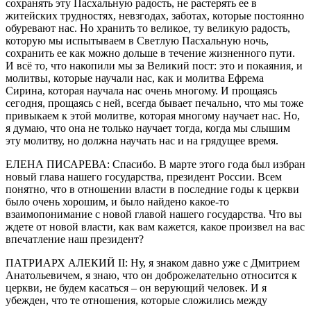
сохранять эту Пасхальную радость, не растерять ее в
житейских трудностях, невзгодах, заботах, которые постоянно
обуревают нас. Но хранить то великое, ту великую радость,
которую мы испытываем в Светлую Пасхальную ночь,
сохранить ее как можно дольше в течение жизненного пути.
И всё то, что накопили мы за Великий пост: это и покаяния, и
молитвы, которые научали нас, как и молитва Ефрема
Сирина, которая научала нас очень многому. И прощаясь
сегодня, прощаясь с ней, всегда бывает печально, что мы тоже
привыкаем к этой молитве, которая многому научает нас. Но,
я думаю, что она не только научает тогда, когда мы слышим
эту молитву, но должна научать нас и на грядущее время.
ЕЛЕНА ПИСАРЕВА: Спасибо. В марте этого года был избран
новый глава нашего государства, президент России. Всем
понятно, что в отношении власти в последние годы к церкви
было очень хорошим, и было найдено какое-то
взаимопонимание с новой главой нашего государства. Что вы
ждете от новой власти, как вам кажется, какое произвел на вас
впечатление наш президент?
ПАТРИАРХ АЛЕКИЙ II: Ну, я знаком давно уже с Дмитрием
Анатольевичем, я знаю, что он доброжелательно относится к
церкви, не будем касаться – он верующий человек. И я
убежден, что те отношения, которые сложились между