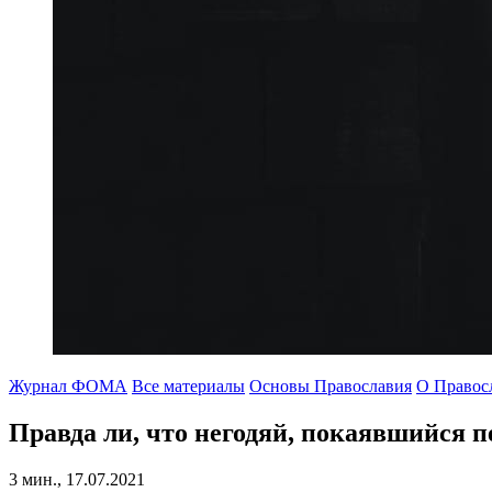
Журнал ФОМА
Все материалы
Основы Православия
О Правос
Правда ли, что негодяй,
покаявшийся пе
3 мин., 17.07.2021