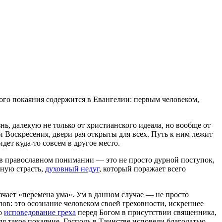
ого покаяния содержится в Евангелии: первым человеком,
, далекую не только от христианского идеала, но вообще от
 Воскресения, двери рая открыты для всех. Путь к ним лежит
дет куда-то совсем в другое место.
ех в православном понимании — это не просто дурной поступок,
нную страсть,
духовный недуг
, который поражает всего
ачает «перемена ума». Ум в данном случае — не просто
ов: это осознание человеком своей греховности, искреннее
то
исповедование греха
перед Богом в присутствии священника,
я такое покаяние, Господь в Таинстве исповеди благодатью