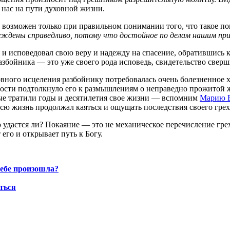
 нас на пути духовной жизни.
возможен только при правильном понимании того, что такое пок
уждены справедливо, потому что достойное по делам нашим пр
я и исповедовал свою веру и надежду на спасение, обратившись 
 разбойника — это уже своего рода исповедь, свидетельство свер
овного исцеления разбойнику потребовалась очень болезненное
пности подтолкнуло его к размышлениям о неправедно прожитой 
тые тратили годы и десятилетия свое жизни — вспомним
Марию 
всю жизнь продолжал каяться и ощущать последствия своего грех
 удастся ли? Покаяние — это не механическое перечисление гре
го и открывает путь к Богу.
тебе произошла?
оться