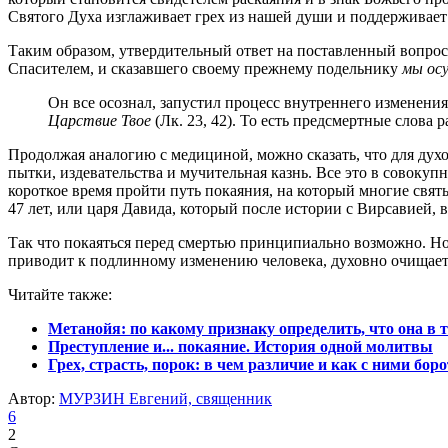
Святого Духа изглаживает грех из нашей души и поддерживает
Таким образом, утвердительный ответ на поставленный вопрос 
Спасителем, и сказавшего своему прежнему подельнику
мы ос
Он все осознал, запустил процесс внутреннего изменени
Царствие Твое
(Лк. 23, 42). То есть предсмертные слова
Продолжая аналогию с медициной, можно сказать, что для дух
пытки, издевательства и мучительная казнь. Все это в совоку
короткое время пройти путь покаяния, на который многие свя
47 лет, или царя Давида, который после истории с Вирсавией, 
Так что покаяться перед смертью принципиально возможно. Но
приводит к подлинному изменению человека, духовно очищает е
Читайте также:
Метанойя: по какому признаку определить, что она в 
Преступление и... покаяние. История одной молитвы
Грех, страсть, порок: в чем различие и как с ними бор
Автор:
МУРЗИН Евгений, священник
6
2