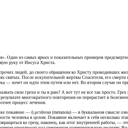
ся». Один из самых ярких и показательных примеров предсмертн
вую руку от Иисуса Христа.
прочих людей, до своего обращения ко Христу проводивших жизнь
ях святых. После искупительной жертвы Спасителя, его смерти и
ка — хочет он идти этим путем или нет. Во втором случае он при
азвать свои грехи и ты в раю? А вот тут не все так просто. Гр
 результате многократного повторения он перерастает в болезне
потнее процесс лечения.
ыке покаяние — ἡ μετάνοια (metanoia) — в буквальном смысле озн
сти человека в целом. Покаяние включает в себя несколько этап
звращаться ко греху, наконец, как итог внутренней работы, — э
рощения произносит над грешником разрешительную молитву. Вид