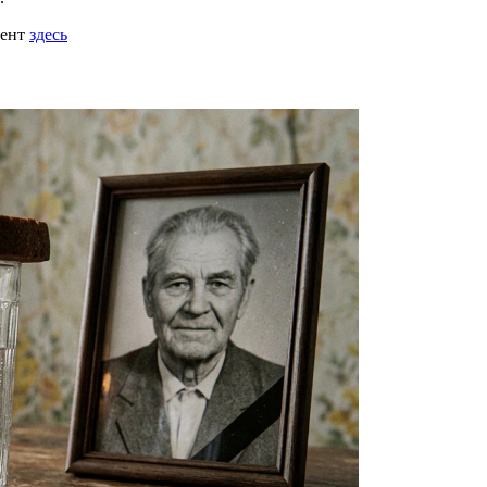
мент
здесь