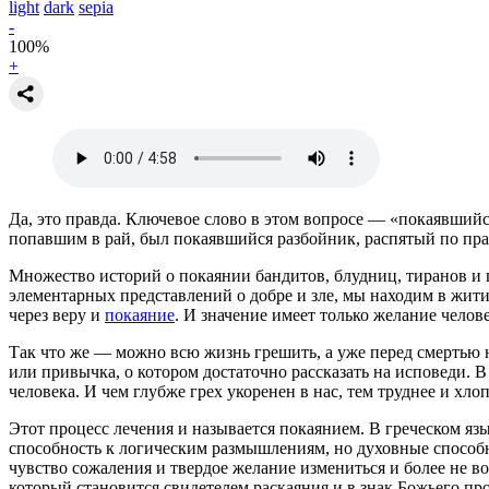
light
dark
sepia
-
100
%
+
Да, это правда. Ключевое слово в этом вопросе — «покаявший
попавшим в рай, был покаявшийся разбойник, распятый по пра
Множество историй о покаянии бандитов, блудниц, тиранов и 
элементарных представлений о добре и зле, мы находим в жити
через веру и
покаяние
. И значение имеет только желание челове
Так что же — можно всю жизнь грешить, а уже перед смертью н
или привычка, о котором достаточно рассказать на исповеди. В
человека. И чем глубже грех укоренен в нас, тем труднее и хло
Этот процесс лечения и называется покаянием. В греческом яз
способность к логическим размышлениям, но духовные способно
чувство сожаления и твердое желание измениться и более не во
который становится свидетелем раскаяния и в знак Божьего п