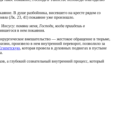
аяние. В душе разбойника, висевшего на кресте рядом со
иняли
(Лк. 23, 41) покаяние уже произошло.
к Иисусу:
помяни меня, Господи, когда приидешь в
шившегося в нем покаяния.
 хирургическое вмешательство — жестокое обращение в тюрьме,
жизни, произвело в нем внутренний переворот, позволило за
Египетскую
, которая провела в духовных подвигах в пустыне
а.
хов, а глубокий сознательный внутренний процесс, который