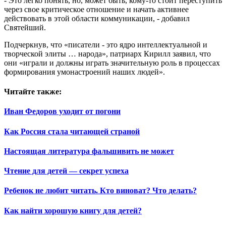
- Это легко понять, но, может быть, кому-то стоит переступить
через свое критическое отношение и начать активнее
действовать в этой области коммуникации, - добавил
Святейший.
Подчеркнув, что «писатели - это ядро интеллектуальной и
творческой элиты … народа», патриарх Кирилл заявил, что
они «играли и должны играть значительную роль в процессах
формирования умонастроений наших людей».
Читайте также:
Иван Федоров уходит от погони
Как Россия стала читающей страной
Настоящая литература фальшивить не может
Чтение для детей — секрет успеха
Ребенок не любит читать. Кто виноват? Что делать?
Как найти хорошую книгу для детей?