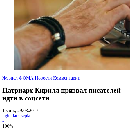
Журнал ФОМА
Новости
Комментарии
Патриарх Кирилл призвал писателей
идти в соцсети
1 мин., 29.03.2017
light
dark
sepia
-
100
%