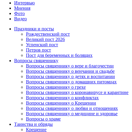
Интервью
Мнения
Фото
Видео
Праздники и посты
Рождественский пост
Великий пост 2026
Успенский пост
Петров пост
Пост для беременных и болящих
Вопросы священнику
Вопросы священнику о вере и благочестии
Вопросы священнику о венчании и свадьбе
Вопросы священнику о детях и воспитании
Вопросы священнику о домашних питомцах
Вопросы священнику о грехе
Вопросы священнику о коронавирусе и карантине
Вопросы священнику о конфликтах
Вопросы священнику о Крещении
Вопросы священнику о любви и отношениях
Вопросы священнику о медицине и здоровье
Вопросы о храме
Таинства и обряды
Крещение