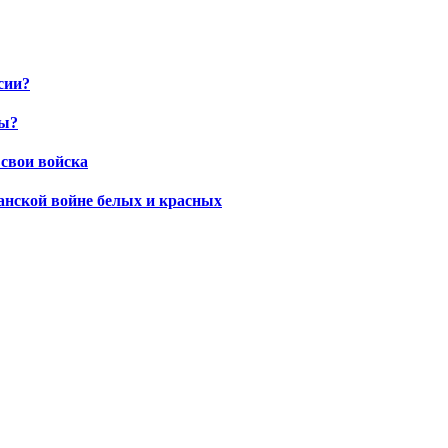
сии?
ны?
 свои войска
данской войне белых и красных