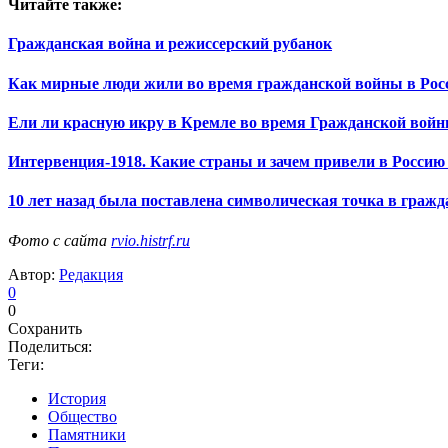
Читайте также:
Гражданская война и режиссерский рубанок
Как мирные люди жили во время гражданской войны в Рос
Ели ли красную икру в Кремле во время Гражданской вой
Интервенция-1918. Какие страны и зачем привели в Россию
10 лет назад была поставлена символическая точка в граж
Фото с сайта
rvio.histrf.ru
Автор:
Редакция
0
0
Сохранить
Поделиться:
Теги:
История
Общество
Памятники