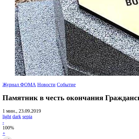
Журнал ФОМА
Новости
Событие
Памятник в честь окончания Гражданс
1 мин., 23.09.2019
light
dark
sepia
-
100
%
+