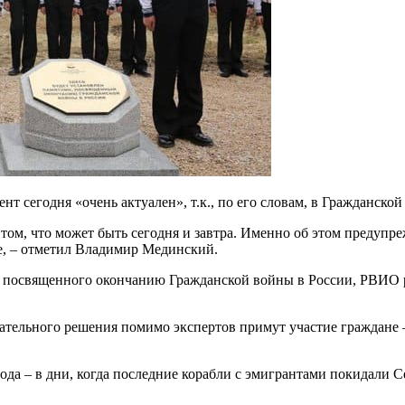
сегодня «очень актуален», т.к., по его словам, в Гражданской
 о том, что может быть сегодня и завтра. Именно об этом преду
не, – отметил Владимир Мединский.
а, посвященного окончанию Гражданской войны в России, РВИО 
чательного решения помимо экспертов примут участие граждане –
да – в дни, когда последние корабли с эмигрантами покидали С