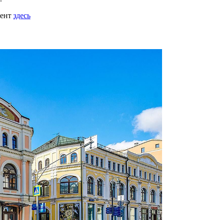
мент
здесь