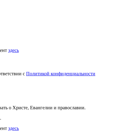
мент
здесь
ответствии с
Политикой конфиденциальности
вать
о Христе, Евангелии и православии
.
.
мент
здесь