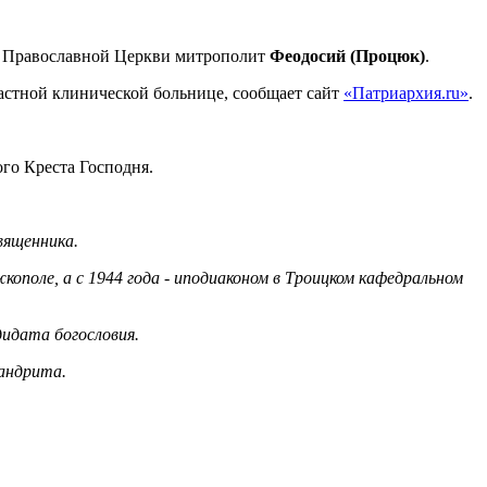
ой Православной Церкви митрополит
Феодосий (Процюк)
.
бластной клинической больнице, сообщает сайт
«Патриархия.ru»
.
го Креста Господня.
вященника.
ополе, а с 1944 года - иподиаконом в Троицком кафедральном
дидата богословия.
мандрита.