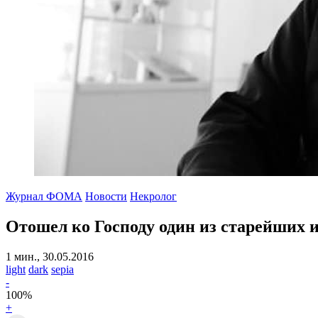
Журнал ФОМА
Новости
Некролог
Отошел ко Господу один из старейших 
1 мин., 30.05.2016
light
dark
sepia
-
100
%
+