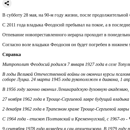
В субботу 28 мая, на 90-м году жизни, после продолжительно
С 2011 года владыка Феодосий пребывал на покое, а в последн
Отпевание новопреставленного иерарха проходит в понедельни
Согласно воле владыки Феодосия он будет погребен в нижнем 
Справка
Митрополит Феодосий родился 7 января 1927 года в селе Топу
В годы Великой Отечественной войны он окончил курсы псаломщ
соборе Луцка. 24 марта 1945 года рукоположен в диакона, 1 апре
В 1956 году заочно окончил Ленинградскую духовную академию, 
27 ноября 1962 года в Троице-Сергиевой лавре будущий владык
2 декабря 1962 года в Трапезном храме Троице-Сергиевой лавры
С 1964 года - епископ Полтавский и Кременчугский, с 1967-го - 
9 сентября 1978 года возведен в сан архиепископа. В 1979 году