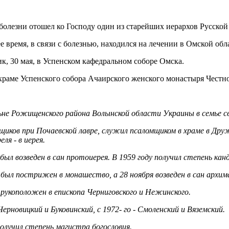
й болезни отошел ко Господу один из старейших иерархов Русск
ее время, в связи с болезнью, находился на лечении в Омской о
к, 30 мая, в Успенском кафедральном соборе Омска.
храме Успенского собора Ачаирского женского монастыря Честно
льне Рожищенского района Волынской области Украины в семье с
иков при Почаевской лавре, служил псаломщиком в храме в Дружк
ля - в иерея.
был возведен в сан протоиерея. В 1959 году получил степень кан
а был пострижен в монашество, а 28 ноября возведен в сан архи
 рукоположен в епископа Черниговского и Нежинского.
Черновицкий и Буковинский, с 1972- го - Смоленский и Вяземский.
 получил степень магистра богословия.