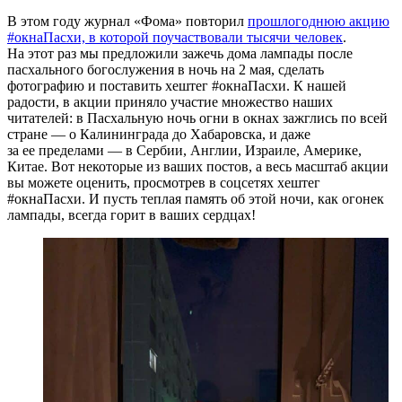
В этом году журнал «Фома» повторил
прошлогоднюю акцию
#окнаПасхи, в которой поучаствовали тысячи человек
.
На этот раз мы предложили зажечь дома лампады после
пасхального богослужения в ночь на 2 мая, сделать
фотографию и поставить хештег #окнаПасхи. К нашей
радости, в акции приняло участие множество наших
читателей: в Пасхальную ночь огни в окнах зажглись по всей
стране — о Калининграда до Хабаровска, и даже
за ее пределами — в Сербии, Англии, Израиле, Америке,
Китае. Вот некоторые из ваших постов, а весь масштаб акции
вы можете оценить, просмотрев в соцсетях хештег
#окнаПасхи. И пусть теплая память об этой ночи, как огонек
лампады, всегда горит в ваших сердцах!