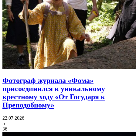
Фотограф журнала «Фома»
присоединился
к уникальному
крестному ходу «От Государя к
Преподобному»
22.07.2026
5
36