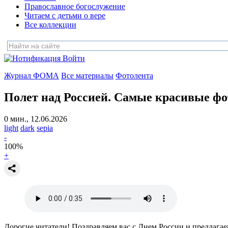
Православное богослужение
Читаем с детьми о вере
Все коллекции
Войти
Журнал ФОМА
Все материалы
Фотолента
Полет над Россией.
Самые красивые фо
0 мин., 12.06.2026
light
dark
sepia
-
100
%
+
Дорогие читатели! Поздравляем вас с Днем России и предлагае