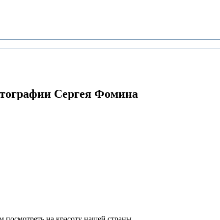
тографии Сергея Фомина
м посмотреть на красоту нашей страны.