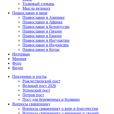
Толковый словарь
Мысли великих
Православие в мире
Православие в Америке
Православие в Африке
Православие в Белоруссии
Православие в Греции
Православие в Европе
Православие в Ингушетии
Православие в Индонезии
Православие в Китае
Интервью
Мнения
Фото
Видео
Праздники и посты
Рождественский пост
Великий пост 2026
Успенский пост
Петров пост
Пост для беременных и болящих
Вопросы священнику
Вопросы священнику о вере и благочестии
Вопросы священнику о венчании и свадьбе