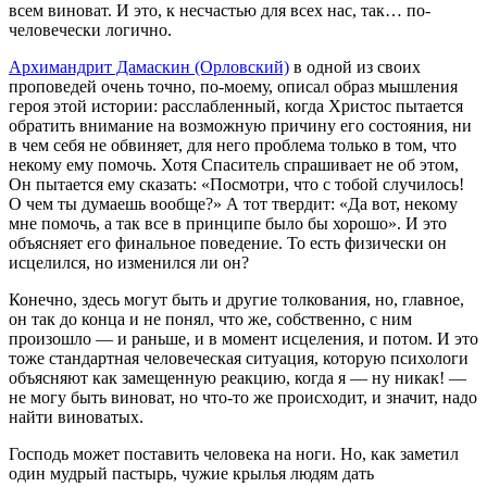
всем виноват. И это, к несчастью для всех нас, так… по-
человечески логично.
Архимандрит Дамаскин (Орловский)
в одной из своих
проповедей очень точно, по-моему, описал образ мышления
героя этой истории: расслабленный, когда Христос пытается
обратить внимание на возможную причину его состояния, ни
в чем себя не обвиняет, для него проблема только в том, что
некому ему помочь. Хотя Спаситель спрашивает не об этом,
Он пытается ему сказать: «Посмотри, что с тобой случилось!
О чем ты думаешь вообще?» А тот твердит: «Да вот, некому
мне помочь, а так все в принципе было бы хорошо». И это
объясняет его финальное поведение. То есть физически он
исцелился, но изменился ли он?
Конечно, здесь могут быть и другие толкования, но, главное,
он так до конца и не понял, что же, собственно, с ним
произошло — и раньше, и в момент исцеления, и потом. И это
тоже стандарт­ная человеческая ситуация, которую психологи
объясняют как замещенную реакцию, когда я — ну никак! —
не могу быть виноват, но что-то же происходит, и значит, надо
найти виноватых.
Господь может поставить человека на ноги. Но, как заметил
один мудрый пастырь, чужие крылья людям дать