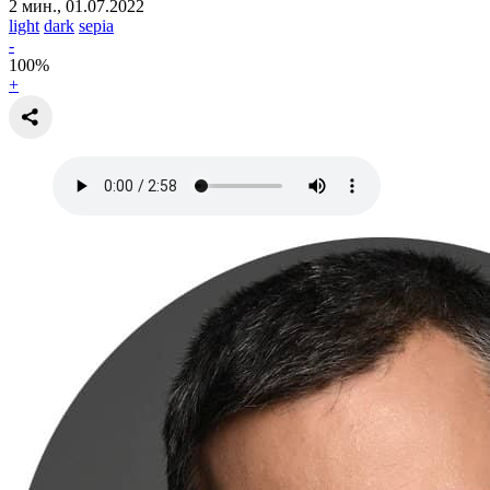
2 мин., 01.07.2022
light
dark
sepia
-
100
%
+