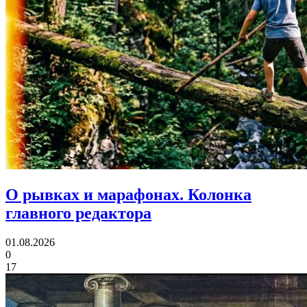
О рывках и марафонах.
Колонка
главного редактора
01.08.2026
0
17