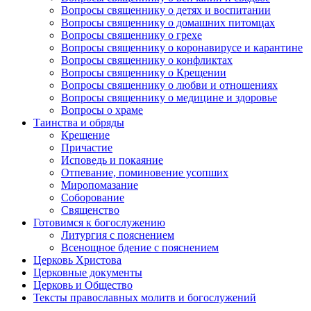
Вопросы священнику о детях и воспитании
Вопросы священнику о домашних питомцах
Вопросы священнику о грехе
Вопросы священнику о коронавирусе и карантине
Вопросы священнику о конфликтах
Вопросы священнику о Крещении
Вопросы священнику о любви и отношениях
Вопросы священнику о медицине и здоровье
Вопросы о храме
Таинства и обряды
Крещение
Причастие
Исповедь и покаяние
Отпевание, поминовение усопших
Миропомазание
Соборование
Священство
Готовимся к богослужению
Литургия с пояснением
Всенощное бдение с пояснением
Церковь Христова
Церковные документы
Церковь и Общество
Тексты православных молитв и богослужений