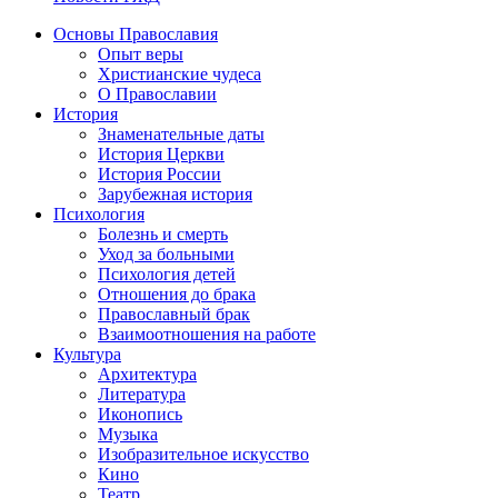
Основы Православия
Опыт веры
Христианские чудеса
О Православии
История
Знаменательные даты
История Церкви
История России
Зарубежная история
Психология
Болезнь и смерть
Уход за больными
Психология детей
Отношения до брака
Православный брак
Взаимоотношения на работе
Культура
Архитектура
Литература
Иконопись
Музыка
Изобразительное искусство
Кино
Театр