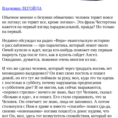
Владимир ЛЕГОЙДА
Обычное мнение о безумии обманчиво: человек теряет вовсе
не логику; он теряет все, кроме логики». Эта фраза Честертона
кажется на первый взгляд парадоксальной, правда? Но только
на первый.
Недавно обсуждал на радио «Вера» евангельскую историю
о расслабленном — про паралитика, который лежит около
Овчей купели и ждет, когда кто-нибудь поможет ему первым
нырнуть туда после того, как в купель сойдет Ангел.
Ожидание, думается, знакомое очень многим из нас.
И что же сделал человек, который через тридцать восемь лет
неожиданно выздоровел? Он взял свою постель и пошел
домой, но его тут же поймали за руку, мол, куда это ты идешь
с постелью в субботу, почему нарушаешь предписания
о субботнем дне? И он мигом, как сейчас выражаются,
«перевел стрелки»: ничего не знаю, был тут Человек, сказал:
«Возьми и иди», я и пошел. Его стали спрашивать, что за
Человек. Он отвечает: не знаю, лица не запомнил. А потом
столкнулся с Ним в храме и вместо «спасибо» пошел (да-да,
своими «новенькими» ногами пошел!) и донес иудеям, что
вот Он, мол, здесь тот возмутитель спокойствия, который во