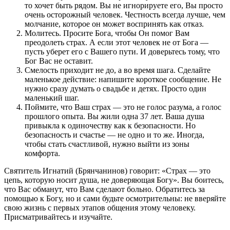
то хочет быть рядом. Вы не игнорируете его, Вы просто
очень осторожный человек. Честность всегда лучше, чем
молчание, которое он может воспринять как отказ.
Молитесь. Просите Бога, чтобы Он помог Вам
преодолеть страх. А если этот человек не от Бога —
пусть уберет его с Вашего пути. И доверьтесь тому, что
Бог Вас не оставит.
Смелость приходит не до, а во время шага. Сделайте
маленькое действие: напишите короткое сообщение. Не
нужно сразу думать о свадьбе и детях. Просто один
маленький шаг.
Поймите, что Ваш страх — это не голос разума, а голос
прошлого опыта. Вы жили одна 37 лет. Ваша душа
привыкла к одиночеству как к безопасности. Но
безопасность и счастье — не одно и то же. Иногда,
чтобы стать счастливой, нужно выйти из зоны
комфорта.
Святитель Игнатий (Брянчанинов) говорит: «Страх — это
цепь, которую носит душа, не доверяющая Богу». Вы боитесь,
что Вас обманут, что Вам сделают больно. Обратитесь за
помощью к Богу, но и сами будьте осмотрительны: не вверяйте
свою жизнь с первых этапов общения этому человеку.
Присматривайтесь и изучайте.