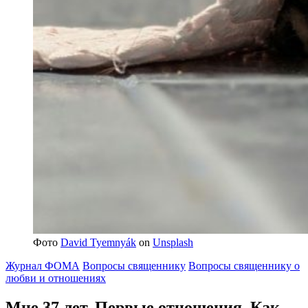
Фото
David Tyemnyák
on
Unsplash
Журнал ФОМА
Вопросы священнику
Вопросы священнику о
любви и отношениях
Мне 37 лет. Первые отношения.
Как