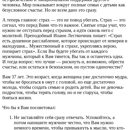
человека. Мир показывает вокруг полные семьи с детьми как
безусловное счастье. Но не всем дано это сразу.
А теперь главное: страх — это не повод убегать. Страх — это
сигнал, что перед Вами что-то важное. Святые отцы учат, что
нужно не отступать перед страхом, а идти сквозь него с
молитвой. Преподобный Иоанн Лествичник пишет: «Страх
есть душевное расслабление, которое происходит от неверия и
малодушия... Мужественный в страхе, укрепляясь верою,
попирает страх». Если Вы будете убегать от каждого
мужчины, который к Вам тянется, Вы так и останетесь одна.
И тогда вопрос: что лучше — рискнуть и, возможно, обрести
счастье, или остаться в безопасном, но пустом одиночестве?
Вам 37 лет. Это возраст, когда женщина уже достаточно мудра,
чтобы не бросаться в омут с головой, но еще достаточно
молода, чтобы создать семью и родить детей. Вы не девочка-
подросток, чтобы терять голову, но и не старуха, чтобы
бояться жизни.
Что бы я Вам посоветовал:
Не заставляйте себя сразу отвечать. Успокойтесь, а
потом напишите мужчине честно, что Вам нужно
немного времени, чтобы привыкнуть к мысли, что кто-