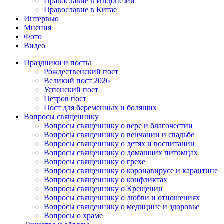
Православие в Индонезии
Православие в Китае
Интервью
Мнения
Фото
Видео
Праздники и посты
Рождественский пост
Великий пост 2026
Успенский пост
Петров пост
Пост для беременных и болящих
Вопросы священнику
Вопросы священнику о вере и благочестии
Вопросы священнику о венчании и свадьбе
Вопросы священнику о детях и воспитании
Вопросы священнику о домашних питомцах
Вопросы священнику о грехе
Вопросы священнику о коронавирусе и карантине
Вопросы священнику о конфликтах
Вопросы священнику о Крещении
Вопросы священнику о любви и отношениях
Вопросы священнику о медицине и здоровье
Вопросы о храме