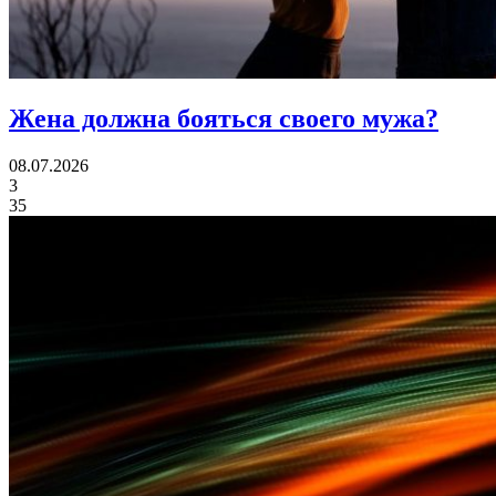
Жена должна
бояться своего мужа?
08.07.2026
3
35