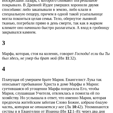
Воскресший Лазарь, с которого снимают погребальное
покрывало. В Древней Иудее умерших хоронили двумя
способами: либо закапывали в землю, либо клали в
специальную пещеру, причем в одной такой усыпальнице
могла покоиться целая семья. Тело, обернутое льняной
тканью, погребали прямо в день смерти, так как в жарком
климате оно начинало быстро разлагаться. А вход в гробницу
закрывался камнем.
3
Марфа, которая, стоя на коленях, говорит
Господи! если бы Ты
был здесь, не умер бы брат мой
(Ин
11
:32).
4
Плачущая об умершем брате Мария. Евангелист Лука так
описывает пребывание Христа в доме Марфы и Марии:
суетившаяся об угощении Марфа попросила Его, чтобы
Мария, слушавшая Учителя, отвлеклась и помогла ей по
хозяйству. Но услышала в ответ, что именно Мария, которая
предпочла житейским заботам Слово Божие,
избрала благую
часть, которая не отнимется у нее
(Лк
10
:42). Упоминаются
сестры и в Евангелии от Иоанна (Ин
12
:1–8): через два дня