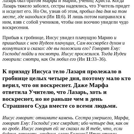
Лазарь был братом Марфы и Марии, учениц Христа. Когда
Лазарь тяжело заболел, сестры надеялись, что Учитель придет
и исцелит его. Но Он, узнав об этом,
пробыл два дня на том
месте, где находился
(Ин
11
:6). И лишь потом направился к
ним, взяв с собой учеников, чтобы они воочию увидели чудо
воскресения.
Прибыв к гробнице, Иисус увидел плачущую Марию
и
пришедших с нею Иудеев плачущих, Сам восскорбел духом и
возмутился и сказал: где вы положили его? Говорят Ему:
Господи! пойди и посмотри. Иисус прослезился. Тогда Иудеи
говорили: смотри, как Он любил его
(Ин
11
:33–36).
К приходу Иисуса тело Лазаря пролежало в
гробнице целых четыре дня, поэтому мало кто
верил, что он воскреснет. Даже Марфа
ответила Учителю, что Лазарь, хоть и
воскреснет, но не раньше чем в день
Страшного Суда вместе со всеми людьми.
Иисус говорит: отнимите камень. Сестра умершего, Марфа,
говорит Ему: Господи! уже смердит; ибо четыре дня, как он
во гробе. Иисус говорит ей: не сказал ли Я тебе, что, если
будешь веровать, увидишь славу Божию? Итак отняли