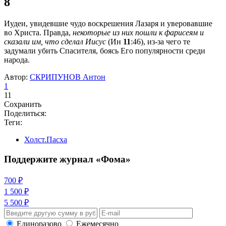
8
Иудеи, увидевшие чудо воскрешения Лазаря и уверовавшие
во Христа. Правда,
некоторые из них пошли к фарисеям и
сказали им, что сделал Иисус
(Ин
11
:46), из-за чего те
задумали убить Спасителя, боясь Его популярности среди
народа.
Автор:
СКРИПУНОВ Антон
1
11
Сохранить
Поделиться:
Теги:
Холст.Пасха
Поддержите журнал «Фома»
700 ₽
1 500 ₽
5 500 ₽
Единоразово
Ежемесячно