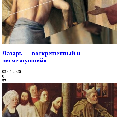
Лазарь
— воскрешенный и
«исчезнувший»
03.04.2026
0
57