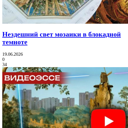
Нездешний свет мозаики
в блокадной
темноте
19.06.2026
0
34