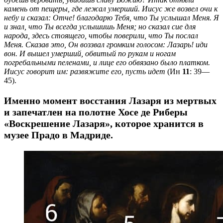
камень от пещеры, где лежал умерший. Иисус же возвел очи к
небу и сказал: Отче! благодарю Тебя, что Ты услышал Меня. Я
и знал, что Ты всегда услышишь Меня; но сказал сие для
народа, здесь стоящего, чтобы поверили, что Ты послал
Меня. Сказав это, Он воззвал громким голосом: Лазарь! иди
вон. И вышел умерший, обвитый по рукам и ногам
погребальными пеленами, и лице его обвязано было платком.
Иисус говорит им: развяжите его, пусть идет
(Ин
11
: 39—
45).
Именно момент восстания Лазаря из мертвых
и запечатлен на полотне Хосе де Риберы
«Воскрешение Лазаря», которое хранится в
музее Прадо в Мадриде.