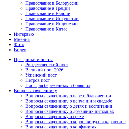
Православие в Белоруссии
Православие в Греции
Православие в Европе
Православие в Ингушетии
Православие в Индонезии
Православие в Китае
Интервью
Мнения
Фото
Видео
Праздники и посты
Рождественский пост
Великий пост 2026
Успенский пост
Петров пост
Пост для беременных и болящих
Вопросы священнику
Вопросы священнику о вере и благочестии
Вопросы священнику о венчании и свадьбе
Вопросы священнику о детях и воспитании
Вопросы священнику о домашних питомцах
Вопросы священнику о грехе
Вопросы священнику о коронавирусе и карантине
Вопросы священнику о конфликтах