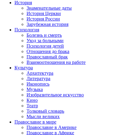
История
Знаменательные даты
История Церкви
История России
Зарубежная история
Психология
Болезнь и смерть
Уход за больными
Психология детей
Отношения до брака
Православный брак
Взаимоотношения на работе
Культура
Архитектура
Литература
Иконопись
Музыка
Изобразительное искусство
Кино
Театр
Толковый словарь
Мысли великих
Православие в мире
Православие в Америке
Православие в Африке