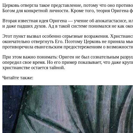
Церковь отвергла такое представление, потому что оно противо
Богом для конкретной личности. Кроме того, теория Оригена ф
Вторая известная идея Оригена — учение об апокатастасисе, и
и даже падших духов. Ад в такой системе понимался не как око
Этот пункт вызвал особенно серьезные возражения. Христианско
окончательно отвергнуть Его. Поэтому Церковь не приняла мы
противоречила евангельским предостережениям о возможности
При этом важно понимать: Ориген не был сознательным разруш
опередил свое время. Но его пример показывает, что даже кру
христианстве остается тайной.
Читайте также: