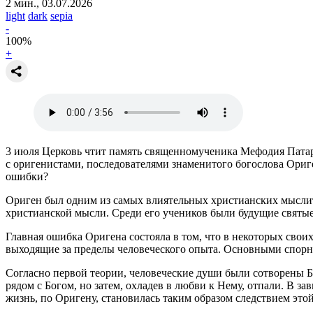
2 мин., 03.07.2026
light
dark
sepia
-
100
%
+
3 июля Церковь чтит память священномученика Мефодия Патарс
с оригенистами, последователями знаменитого богослова Ориге
ошибки?
Ориген был одним из самых влиятельных христианских мыслител
христианской мысли. Среди его учеников были будущие святые,
Главная ошибка Оригена состояла в том, что в некоторых сво
выходящие за пределы человеческого опыта. Основными спорн
Согласно первой теории, человеческие души были сотворены Б
рядом с Богом, но затем, охладев в любви к Нему, отпали. В з
жизнь, по Оригену, становилась таким образом следствием это