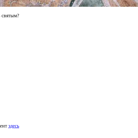
— святым?
мент
здесь