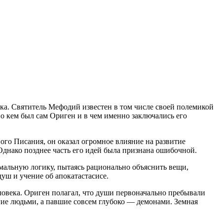
ека. Святитель Мефодий известен в том числе своей полемикой
Но кем был сам Ориген и в чем именно заключались его
ого Писания, он оказал огромное влияние на развитие
Однако позднее часть его идей была признана ошибочной.
мальную логику, пытаясь рационально объяснить вещи,
ш и учение об апокатастасисе.
ловека. Ориген полагал, что души первоначально пребывали
угие людьми, а павшие совсем глубоко — демонами. Земная