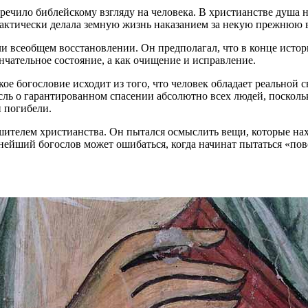
речило библейскому взгляду на человека. В христианстве душа не
актически делала земную жизнь наказанием за некую прежнюю ви
ли всеобщем восстановлении. Он предполагал, что в конце истор
нчательное состояние, а как очищение и исправление.
е богословие исходит из того, что человек обладает реальной св
сль о гарантированном спасении абсолютно всех людей, посколь
 погибели.
ителем христианства. Он пытался осмыслить вещи, которые нах
пнейший богослов может ошибаться, когда начинат пытаться «пов