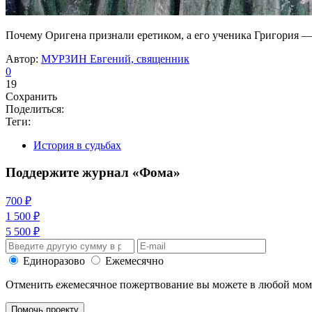
Почему Оригена признали еретиком, а его ученика Григория 
Автор:
МУРЗИН Евгений, священник
0
19
Сохранить
Поделиться:
Теги:
История в судьбах
Поддержите журнал «Фома»
700 ₽
1 500 ₽
5 500 ₽
Единоразово
Ежемесячно
Отменить ежемесячное пожертвование вы можете в любой мо
Помочь проекту