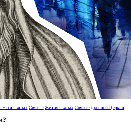
амяти святых
Святые
Жития святых
Святые Древней Церкви
в?