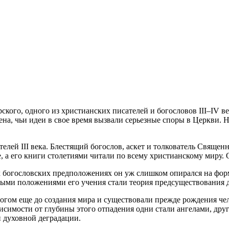
кого, одного из христианских писателей и богословов III–IV в
на, чьи идеи в свое время вызвали серьезные споры в Церкви. 
ей III века. Блестящий богослов, аскет и толкователь Священн
 а его книги столетиями читали по всему христианскому миру. 
их богословских предположениях он уж слишком опирался на фор
ыми положениями его учения стали теория предсуществования ду
огом еще до создания мира и существовали прежде рождения че
ависимости от глубины этого отпадения одни стали ангелами, др
й духовной деградации.