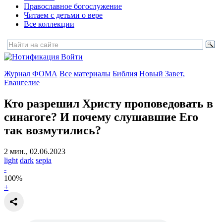
Православное богослужение
Читаем с детьми о вере
Все коллекции
Войти
Журнал ФОМА
Все материалы
Библия
Новый Завет,
Евангелие
Кто разрешил Христу проповедовать в
синагоге?
И почему слушавшие Его
так возмутились?
2 мин., 02.06.2023
light
dark
sepia
-
100
%
+