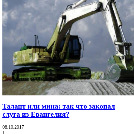
Талант или мина:
так что закопал
слуга из Евангелия?
08.10.2017
1