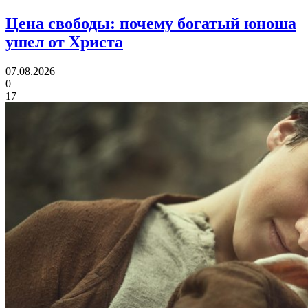
Цена свободы:
почему богатый юноша
ушел от Христа
07.08.2026
0
17