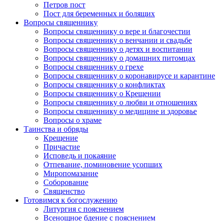
Петров пост
Пост для беременных и болящих
Вопросы священнику
Вопросы священнику о вере и благочестии
Вопросы священнику о венчании и свадьбе
Вопросы священнику о детях и воспитании
Вопросы священнику о домашних питомцах
Вопросы священнику о грехе
Вопросы священнику о коронавирусе и карантине
Вопросы священнику о конфликтах
Вопросы священнику о Крещении
Вопросы священнику о любви и отношениях
Вопросы священнику о медицине и здоровье
Вопросы о храме
Таинства и обряды
Крещение
Причастие
Исповедь и покаяние
Отпевание, поминовение усопших
Миропомазание
Соборование
Священство
Готовимся к богослужению
Литургия с пояснением
Всенощное бдение с пояснением