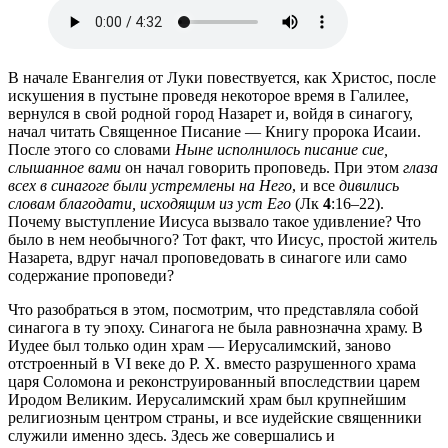
В начале Евангелия от Луки повествуется, как Христос, после
искушения в пустыне проведя некоторое время в Галилее,
вернулся в свой родной город Назарет и, войдя в синагогу,
начал читать Священное Писание — Книгу пророка Исаии.
После этого со словами
Ныне исполнилось писание сие,
слышанное вами
он начал говорить проповедь. При этом
глаза
всех в синагоге были устремлены на Него
, и все
дивились
словам благодати, исходящим из уст Его
(Лк
4
:16–22).
Почему выступление Иисуса вызвало такое удивление? Что
было в нем необычного? Тот факт, что Иисус, простой житель
Назарета, вдруг начал проповедовать в синагоге или само
содержание проповеди?
Что разобраться в этом, посмотрим, что представляла собой
синагога в ту эпоху. Синагога не была равнозначна храму. В
Иудее был только один храм — Иерусалимский, заново
отстроенный в VI веке до Р. Х. вместо разрушенного храма
царя Соломона и реконструированный впоследствии царем
Иродом Великим. Иерусалимский храм был крупнейшим
религиозным центром страны, и все иудейские священники
служили именно здесь. Здесь же совершались и