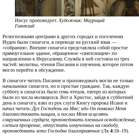
Иисус проповедует.
Художник: Мауриций
Готтлиб
Религиозными центрами в других городах и поселениях
Иудеи были синагоги, в переводе на русский язык —
«собрания». Внешне синагога представляла собой простое
прямоугольное здание, обращенное «святилищем» по
направлению к Иерусалиму. Служба в ней состояла из трех
частей: молитвы, чтения Писания и поучения, которое потом
могло перейти в обсуждение.
В синагоге читать Писание и проповедовать могли не только
начальники синагоги, но и простые граждане. Так, каждую
субботу в синагогах было семь чтецов, пятеро из которых
были из числа молящихся. Вот и Христос, зайдя в субботний
день в синагогу, взял из рук слуги Книгу пророка Исаии и
начал читать:
Дух Господень на Мне; ибо Он помазал Меня
благо
вествовать нищим, и послал Меня исцелять
сокрушенных сердцем, проповедовать пленным освобождение,
слепым прозрение, отпустить измученных на свободу,
проповедовать лето Господне благоприятное
(Лк
4
:18–19).