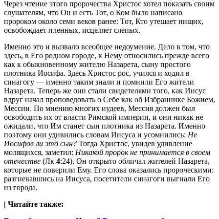
Через чтение этого пророчества Христос хотел показать своим
слушателям, что Он и есть Тот, о Ком было написано
пророком около семи веков ранее: Тот, Кто утешает нищих,
освобождает пленных, исцеляет слепых.
Именно это и вызвало всеобщее недоумение. Дело в том, что
здесь, в Его родном городе, к Нему относились прежде всего
как к обыкновенному жителю Назарета, сыну простого
плотника Иосифа. Здесь Христос рос, учился и ходил в
синагогу — именно таким знали и помнили Его жители
Назарета. Теперь же они стали свидетелями того, как Иисус
вдруг начал проповедовать о Себе как об Избраннике Божием,
Мессии. По мнению многих иудеев, Мессия должен был
освободить их от власти Римской империи, и они никак не
ожидали, что Им станет сын плотника из Назарета. Именно
поэтому они удивились словам Иисуса и усомнились:
Не
Иосифов ли это сын?
Тогда Христос, увидев удивление
молящихся, заметил:
Никакой пророк не принимается в своем
отечестве
(Лк
4
:24). Он открыто обличал жителей Назарета,
которые не поверили Ему. Его слова оказались пророческими:
разгневавшись на Иисуса, посетители синагоги выгнали Его
из города.
| Читайте также: