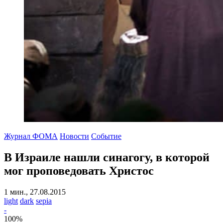
Журнал ФОМА
Новости
Событие
В Израиле нашли синагогу, в которой
мог проповедовать Христос
1 мин., 27.08.2015
light
dark
sepia
-
100
%