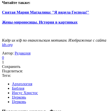
Читайте также:
Святая Мария Магдалина: "Я видела Господа!"
Жены-мироносицы. История в картинках
Кадр их к/ф по евангельским мотивам. Изображение с сайта
lds.org
Автор:
Редакция
0
1
Сохранить
Поделиться:
Теги:
Археология
Библия
Иисус Христос
Церковь
Церковь