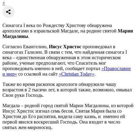
+
Синагога I века по Рождеству Христову обнаружена
археологами в израильской Магдале, на родине святой
Марии
Магдалины
.
Согласно Евангелию,
Иисус Христос
проповедовал в
синагогах Галилеи. В связи с тем, что найденная синагога I
века – единственная обнаруженная в этом историческом
районе, ученые предполагают, что Спаситель мог
проповедовать именно в ней, сообщает портал
«Православие
и мир»
со ссылкой на сайт
«Christian Today»
.
Также во время раскопок археологи обнаружили чашу
возрастом в 2 тысячи лет, в которой также, возможно, омывал
Свои руки Господь.
Магдала – родной город святой Марии Магдалины, из которой
Иисус Христос изгнал семь бесов. Святая Мария была со
Христом до Его распятия, видела саму казнь, и именно ей
первой явился воскресший Господь. Она входит в число
святых жен-мироносиц.