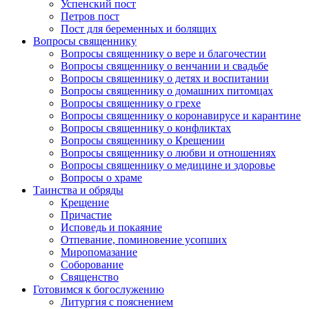
Успенский пост
Петров пост
Пост для беременных и болящих
Вопросы священнику
Вопросы священнику о вере и благочестии
Вопросы священнику о венчании и свадьбе
Вопросы священнику о детях и воспитании
Вопросы священнику о домашних питомцах
Вопросы священнику о грехе
Вопросы священнику о коронавирусе и карантине
Вопросы священнику о конфликтах
Вопросы священнику о Крещении
Вопросы священнику о любви и отношениях
Вопросы священнику о медицине и здоровье
Вопросы о храме
Таинства и обряды
Крещение
Причастие
Исповедь и покаяние
Отпевание, поминовение усопших
Миропомазание
Соборование
Священство
Готовимся к богослужению
Литургия с пояснением