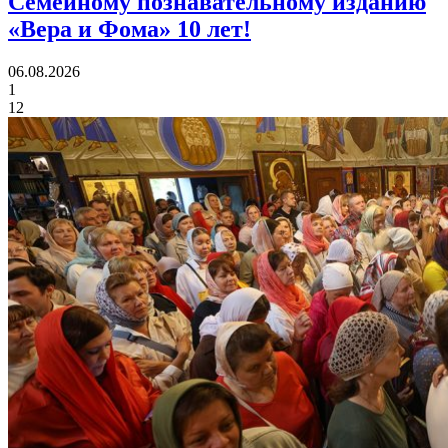
Семейному познавательному изданию
«Вера и Фома»
10 лет!
06.08.2026
1
12