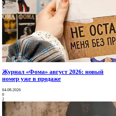
Журнал «Фома» август 2026:
новый
номер уже в продаже
04.08.2026
0
2