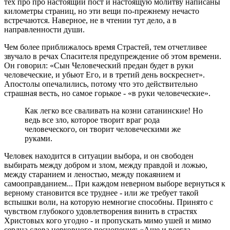
тех про про настоящий пост и настоящую молитву написаны
километры страниц, но эти вещи по-прежнему нечасто
встречаются. Наверное, не в чтении тут дело, а в
направленности души.
Чем более приближалось время Страстей, тем отчетливее
звучало в речах Спасителя предупреждение об этом времени.
Он говорил: «Сын Человеческий предан будет в руки
человеческие, и убьют Его, и в третий день воскреснет».
Апостолы опечалились, потому что это действительно
страшная весть, но самое горькое - «в руки человеческие».
Как легко все сваливать на козни сатанинские! Но
ведь все зло, которое творит враг рода
человеческого, он творит человеческими же
руками.
Человек находится в ситуации выбора, и он свободен
выбирать между добром и злом, между правдой и ложью,
между старанием и леностью, между покаянием и
самооправданием... При каждом неверном выборе вернуться к
верному становится все труднее - или же требует такой
вспышки воли, на которую немногие способны. Принято с
чувством глубокого удовлетворения винить в страстях
Христовых кого угодно - и пропускать мимо ушей и мимо
сердца слова церковного песнопения: «Аще и всегда