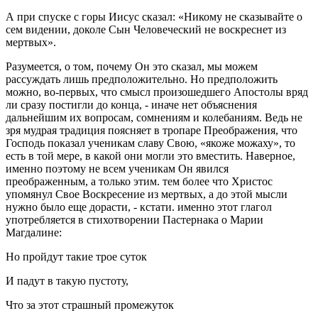
А при спуске с горы Иисус сказал: «Никому не сказывайте о
сем видении, доколе Сын Человеческий не воскреснет из
мертвых».
Разумеется, о том, почему Он это сказал, мы можем
рассуждать лишь предположительно. Но предположить
можно, во-первых, что смысл произошедшего Апостолы вряд
ли сразу постигли до конца, - иначе нет объяснения
дальнейшим их вопросам, сомнениям и колебаниям. Ведь не
зря мудрая традиция поясняет в тропаре Преображения, что
Господь показал ученикам славу Свою, «якоже можаху», то
есть в той мере, в какой они могли это вместить. Наверное,
именно поэтому не всем ученикам Он явился
преображенным, а только этим. тем более что Христос
упомянул Свое Воскресение из мертвых, а до этой мысли
нужно было еще дорасти, - кстати. именно этот глагол
употребляется в стихотворении Пастернака о Марии
Магдалине:
Но пройдут такие трое суток
И падут в такую пустоту,
Что за этот страшный промежуток