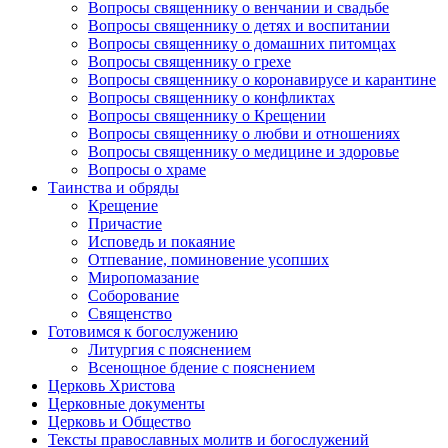
Вопросы священнику о венчании и свадьбе
Вопросы священнику о детях и воспитании
Вопросы священнику о домашних питомцах
Вопросы священнику о грехе
Вопросы священнику о коронавирусе и карантине
Вопросы священнику о конфликтах
Вопросы священнику о Крещении
Вопросы священнику о любви и отношениях
Вопросы священнику о медицине и здоровье
Вопросы о храме
Таинства и обряды
Крещение
Причастие
Исповедь и покаяние
Отпевание, поминовение усопших
Миропомазание
Соборование
Священство
Готовимся к богослужению
Литургия с пояснением
Всенощное бдение с пояснением
Церковь Христова
Церковные документы
Церковь и Общество
Тексты православных молитв и богослужений