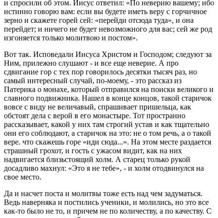
и спросили об этом. Иисус ответил: «По неверию вашему; ибо
истинно говорю вам: если вы будете иметь веру с горчичное
зерно и скажете горей сей: «перейди отсюда туда», и она
перейдет; и ничего не будет невозможного для вас; сей же род
изгоняется только молитвою и постом».
Вот так. Исповедали Иисуса Христом и Господом; следуют за
Ним, прилежно слушают - и все еще неверие. А про
сдвигание гор с тех пор говорилось десятки тысяч раз, но
самый интересный случай, по-моему, - это рассказ из
Патерика о монахе, который отправился на поиски великого и
славного подвижника. Нашел в конце концов, такой старичок
вовсе с виду не величавый, спрашивает пришельца, как
обстоят дела с верой в его монастыре. Тот пространно
рассказывает, какой у них там строгий устав и как тщательно
они его соблюдают, а старичок на это: не о том речь, а о такой
вере. что скажешь горе «иди сюда...». На этом месте раздается
страшный грохот, и гость с ужасом видит, как на них
надвигается близьстоящий холм. А старец только рукой
досадливо махнул: «Это я не тебе», - и холм отодвинулся на
свое место.
Да и насчет поста и молитвы тоже есть над чем задуматься.
Ведь наверняка и постились ученики, и молились, но это все
как-то было не то, и причем не по количеству, а по качеству. С