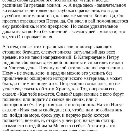
распинаю Тя грехами моими...». А ведь здесь - замечательноя
возможность не только для глубокого раскаяния, но и для
сугубого понимания того, какова же милость Божия. Да, Он
простил отрекшегося Петра, да, Он ввел в рай помолившегося
ему разбойника, и это прекрасно. Но самое удивительное
доказательство Его бесконечной - всемогущей - милости, это
то, что Он прощает меня.
А затем, после этих страшных слов, приоткрывающих
страшное будущее, следует эпизод, актуальный для всех
времен, но не такой напряженный. В Капернауме к Петру
подошли сборщики храмовой пошлины и спросили, не даст
ли Учитель денег. Почему не обратились непосредственно к
Нему - не очень ясно, и вряд ли можно это уяснить без
привлечения обширного исторического материала, а может
быть, и с ним не получится. Петр мирно согласился, но не
успел еще сказать об этом Христу, как Тот, опережая его,
сказал: «Как тебе кажется, Симон? цари земные с кого берут
пошлины или подати? с сынов ли своих, или с
посторонних?». Петр ответил: с посторонних. На это Иисус
сказал: «Итак сыны свободны; но, чтобы нам не соблазнять
их, пойди на море, брось уду, и первую рыбу, которая
попадется, возьми, и, открыв у ней рот, найдешь статир;
возьми его и отдай им за Меня и за себя». А статир - это
действительно величина подати с двух человек.