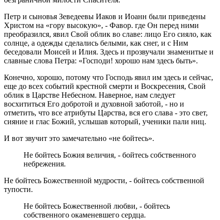
Петр и сыновья Зеведеевы Иаков и Иоанн были приведены
Христом на «гору высокую», - Фавор. где Он перед ними
преобразился, явил Свой облик во славе: лицо Его сияло, как
солнце, а одежды сделались белыми, как снег, и с Ним
беседовали Моисей и Илия. Здесь и прозвучали знаменитые и
славные слова Петра: «Господи! хорошо нам здесь быть».
Конечно, хорошо, потому что Господь явил им здесь и сейчас,
еще до всех событий крестной смерти и Воскресения, Свой
облик в Царстве Небесном. Наверное, нам следует
восхититься Его добротой и духовной заботой, - но и
отметить, что все атрибуты Царства, вся его слава - это свет,
сияние и глас Божий, услышав который, ученики пали ниц.
И вот звучит это замечательно «не бойтесь».
Не бойтесь Божия величия, - бойтесь собственного
небрежения.
Не бойтесь Божественной мудрости, - бойтесь собственной
тупости.
Не бойтесь Божественной любви, - бойтесь
собственного окаменевшего сердца.