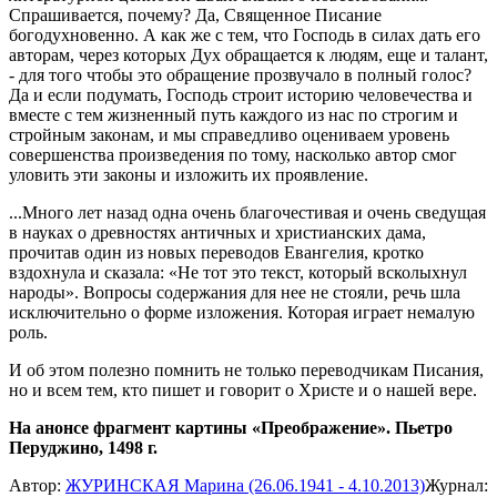
Спрашивается, почему? Да, Священное Писание
богодухновенно. А как же с тем, что Господь в силах дать его
авторам, через которых Дух обращается к людям, еще и талант,
- для того чтобы это обращение прозвучало в полный голос?
Да и если подумать, Господь строит историю человечества и
вместе с тем жизненный путь каждого из нас по строгим и
стройным законам, и мы справедливо оцениваем уровень
совершенства произведения по тому, насколько автор смог
уловить эти законы и изложить их проявление.
...Много лет назад одна очень благочестивая и очень сведущая
в науках о древностях античных и христианских дама,
прочитав один из новых переводов Евангелия, кротко
вздохнула и сказала: «Не тот это текст, который всколыхнул
народы». Вопросы содержания для нее не стояли, речь шла
исключительно о форме изложения. Которая играет немалую
роль.
И об этом полезно помнить не только переводчикам Писания,
но и всем тем, кто пишет и говорит о Христе и о нашей вере.
На анонсе фрагмент картины «Преображение». Пьетро
Перуджино, 1498 г.
Автор:
ЖУРИНСКАЯ Марина (26.06.1941 - 4.10.2013)
Журнал: