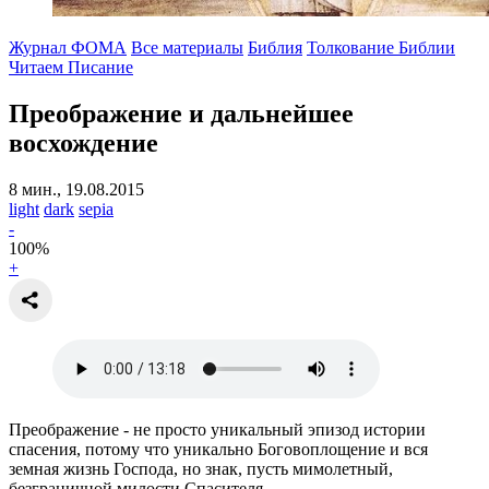
Журнал ФОМА
Все материалы
Библия
Толкование Библии
Читаем Писание
Преображение и дальнейшее
восхождение
8 мин., 19.08.2015
light
dark
sepia
-
100
%
+
Преображение - не просто уникальный эпизод истории
спасения, потому что уникально Боговоплощение и вся
земная жизнь Господа, но знак, пусть мимолетный,
безграничной милости Спасителя.