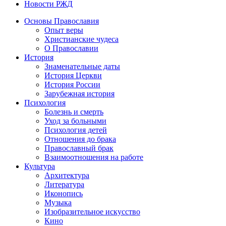
Новости РЖД
Основы Православия
Опыт веры
Христианские чудеса
О Православии
История
Знаменательные даты
История Церкви
История России
Зарубежная история
Психология
Болезнь и смерть
Уход за больными
Психология детей
Отношения до брака
Православный брак
Взаимоотношения на работе
Культура
Архитектура
Литература
Иконопись
Музыка
Изобразительное искусство
Кино