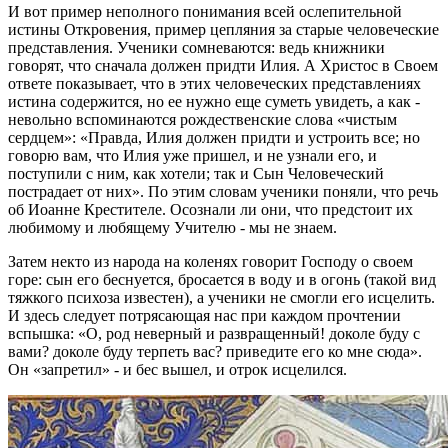
И вот пример неполного понимания всей ослепительной
истины Откровения, пример цепляния за старые человеческие
представления. Ученики сомневаются: ведь книжники
говорят, что сначала должен придти Илия. А Христос в Своем
ответе показывает, что в этих человеческих представлениях
истина содержится, но ее нужно еще суметь увидеть, а как -
невольно вспоминаются рождественские слова «чистым
сердцем»: «Правда, Илия должен придти и устроить все; но
говорю вам, что Илия уже пришел, и не узнали его, и
поступили с ним, как хотели; так и Сын Человеческий
пострадает от них». По этим словам ученики поняли, что речь
об Иоанне Крестителе. Осознали ли они, что предстоит их
любимому и любящему Учителю - мы не знаем.
Затем некто из народа на коленях говорит Господу о своем
горе: сын его беснуется, бросается в воду и в огонь (такой вид
тяжкого психоза известен), а ученики не смогли его исцелить.
И здесь следует потрясающая нас при каждом прочтении
вспышка: «О, род неверный и развращенный! доколе буду с
вами? доколе буду терпеть вас? приведите его ко мне сюда».
Он «запретил» - и бес вышел, и отрок исцелился.