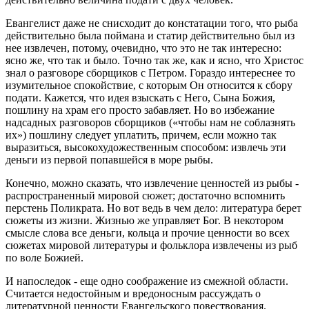
Евангелист даже не снисходит до констатации того, что рыба
действительно была поймана и статир действительно был из
нее извлечен, потому, очевидно, что это не так интересно:
ясно же, что так и было. Точно так же, как и ясно, что Христос
знал о разговоре сборщиков с Петром. Гораздо интереснее то
изумительное спокойствие, с которым Он относится к сбору
подати. Кажется, что идея взыскать с Него, Сына Божия,
пошлину на храм его просто забавляет. Но во избежание
надсадных разговоров сборщиков («чтобы нам не соблазнять
их») пошлину следует уплатить, причем, если можно так
выразиться, высокохудожественным способом: извлечь эти
деньги из первой попавшейся в море рыбы.
Конечно, можно сказать, что извлечение ценностей из рыбы -
распространенный мировой сюжет; достаточно вспомнить
перстень Поликрата. Но вот ведь в чем дело: литература берет
сюжеты из жизни. Жизнью же управляет Бог. В некотором
смысле слова все деньги, кольца и прочие ценности во всех
сюжетах мировой литературы и фольклора извлечены из рыб
по воле Божией.
И напоследок - еще одно соображение из смежной области.
Считается недостойным и вредоносным рассуждать о
литературной ценности Евангельского повествования.