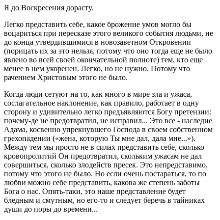
Я до Воскресения дорасту.
Легко представить себе, какое брожение умов могло бы
воцариться при пересказе этого великого события людьми, не
до конца утвердившимися в новозаветном Откровении
(порицать их за это нельзя, потому что оно тогда еще не было
явлено во всей своей окончательной полноте) тем, кто еще
менее в нем укоренен. Легко, но не нужно. Потому что
рачением Христовым этого не было.
Когда люди сетуют на то, как много в мире зла и ужаса,
сослагательное наклонение, как правило, работает в одну
сторону и удивительно легко предъявляются Богу претензии:
почему-де не предотвратил, не исправил... Это все - наследие
Адама, косвенно упрекнувшего Господа в своем собственном
грехопадении («жена, которую Ты мне дал, дала мне...»).
Между тем мы просто не в силах представить себе, сколько
кровопролитий Он предотвратил, скольким ужасам не дал
совершиться, сколько злодейств пресек. Это непредставимо,
потому что этого не было. Но если очень постараться, то по
любви можно себе представить, какова же степень заботы
Бога о нас. Опять-таки, это наше представление будет
бледным и смутным, но его-то и следует беречь в тайниках
души до поры до времени...