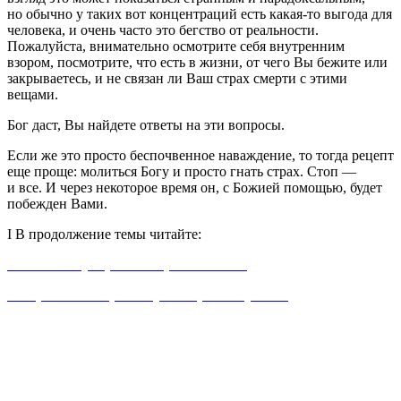
но обычно у таких вот концентраций есть какая-то выгода для
человека, и очень часто это бегство от реальности.
Пожалуйста, внимательно осмотрите себя внутренним
взором, посмотрите, что есть в жизни, от чего Вы бежите или
закрываетесь, и не связан ли Ваш страх смерти с этими
вещами.
Бог даст, Вы найдете ответы на эти вопросы.
Если же это просто беспочвенное наваждение, то тогда рецепт
еще проще: молиться Богу и просто гнать страх. Стоп —
и все. И через некоторое время он, с Божией помощью, будет
побежден Вами.
I В продолжение темы читайте:
Что значит умереть по-христиански?
Как рассказать ребенку о смерти бабушки?