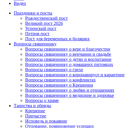
Видео
Праздники и посты
Рождественский пост
Великий пост 2026
Успенский пост
Петров пост
Пост для беременных и болящих
Вопросы священнику
Вопросы священнику о вере и благочестии
Вопросы священнику о венчании и свадьбе
Вопросы священнику о детях и воспитании
Вопросы священнику о домашних питомцах
Вопросы священнику о грехе
Вопросы священнику о коронавирусе и карантине
Вопросы священнику о конфликтах
Вопросы священнику о Крещении
Вопросы священнику о любви и отношениях
Вопросы священнику о медицине и здоровье
Вопросы о храме
Таинства и обряды
Крещение
Причастие
Исповедь и покаяние
Отпевание, поминовение усопших