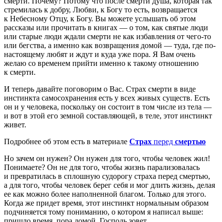
смерти. Почему? Потому что после смерти душа, которая так
стремилась к добру, Любви, к Богу то есть, возвращается
к Небесному Отцу, к Богу. Вы можете услышать об этом
рассказы или прочитать в книгах — о том, как святые люди
или старые люди ждали смерти не как избавления от чего-то
или бегства, а именно как возвращения домой — туда, где по-
настоящему любят и ждут и куда уже пора. Я Вам очень
желаю со временем прийти именно к такому отношению
к смерти.
И теперь давайте поговорим о Вас. Страх смерти в виде
инстинкта самосохранения есть у всех живых существ. Есть
он и у человека, поскольку он состоит в том числе из тела —
и вот в этой его земной составляющей, в теле, этот инстинкт
живет.
Подробнее об этом есть в материале
Страх
перед
смертью
Но зачем он нужен? Он нужен для того, чтобы человек жил!
Понимаете? Он не для того, чтобы жизнь парализовалась
и превратилась в сплошную судорогу страха перед смертью,
а для того, чтобы человек берег себя и мог длить жизнь, делая
ее как можно более наполненной благом. Только для этого.
Когда же придет время, этот инстинкт нормальным образом
подчиняется тому пониманию, о котором я написал выше:
пришло время, пора домой, Господь зовет.