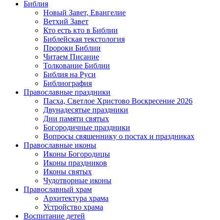
Библия
Новый Завет, Евангелие
Ветхий Завет
Кто есть кто в Библии
Библейская текстология
Пророки Библии
Читаем Писание
Толкование Библии
Библия на Руси
Библиография
Православные праздники
Пасха, Светлое Христово Воскресение 2026
Двунадесятые праздники
Дни памяти святых
Богородичные праздники
Вопросы священнику о постах и праздниках
Православные иконы
Иконы Богородицы
Иконы праздников
Иконы святых
Чудотворные иконы
Православный храм
Архитектура храма
Устройство храма
Воспитание детей