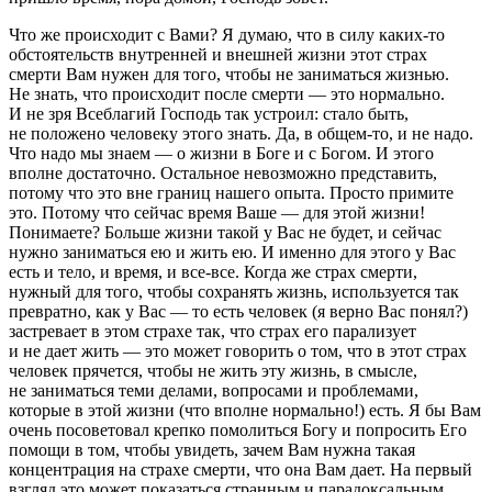
Что же происходит с Вами? Я думаю, что в силу каких-то
обстоятельств внутренней и внешней жизни этот страх
смерти Вам нужен для того, чтобы не заниматься жизнью.
Не знать, что происходит после смерти — это нормально.
И не зря Всеблагий Господь так устроил: стало быть,
не положено человеку этого знать. Да, в общем-то, и не надо.
Что надо мы знаем — о жизни в Боге и с Богом. И этого
вполне достаточно. Остальное невозможно представить,
потому что это вне границ нашего опыта. Просто примите
это. Потому что сейчас время Ваше — для этой жизни!
Понимаете? Больше жизни такой у Вас не будет, и сейчас
нужно заниматься ею и жить ею. И именно для этого у Вас
есть и тело, и время, и все-все. Когда же страх смерти,
нужный для того, чтобы сохранять жизнь, используется так
превратно, как у Вас — то есть человек (я верно Вас понял?)
застревает в этом страхе так, что страх его парализует
и не дает жить — это может говорить о том, что в этот страх
человек прячется, чтобы не жить эту жизнь, в смысле,
не заниматься теми делами, вопросами и проблемами,
которые в этой жизни (что вполне нормально!) есть. Я бы Вам
очень посоветовал крепко помолиться Богу и попросить Его
помощи в том, чтобы увидеть, зачем Вам нужна такая
концентрация на страхе смерти, что она Вам дает. На первый
взгляд это может показаться странным и парадоксальным,