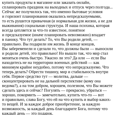
купить продукты в магазине или заказать онлайн,
спланировать праздник на выходных и отпуск через полгода...
Сейчас же получилось так, что именно бытовые условия
и горизонт планирования оказались непредсказуемыми,
то есть рушится привычная (и нормальная для жизни, а не для
выживания) социальная структура. И наша психика, которая
всегда цепляется за что-то известное, понятное
и предсказуемое (иначе планировать невозможно) впадает
в панику. Что тут делать? То, что Вы родили детей, —
правильно. Вы подарили им жизнь. В конце концов,
Вы забеременели и сделали то, что должны были — выносили
и родили детей, это правильно! Но вышло так, что мир стал
меняться очень быстро. Ужасно ли это? Да или — если Вы
находитесь не на территории военных действий — как
минимум крайне неудобно, потому что непредсказуемо. Что
теперь делать? Обрести тишину, мир и стабильность внутри
себя. Первое средство тут — молитва, дальше —
сконцентрировать не на дальней перспективе (кому она
ведома?), а на том добром, хорошем, полезном, что Вы можете
сделать здесь и сейчас? Погулять — прекрасно, убраться —
хорошо, покормить — замечательно, купить что-то — вот
и правильно, слава Богу, что ей на что купить и выбор каких-
то вещей. И за каждое доброе приобретение, за каждую
возможность, за каждый день благодарите Бога, потому что
каждый день — это подарок.