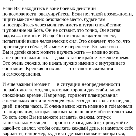
Если Вы находитесь в зоне боевых действий —
по возможности, эвакуируйтесь. Если нет такой возможности,
ищите максимально безопасное место, будьте там
и постарайтесь через молитву иметь внутри спокойствие
и упование на Бога. Он не оставит, это точно, Он всегда
рядом — помните. И еще Он никогда не дает человеку
испытаний выше человеческих сил. Это означает, что то, что
происходит сейчас, Вы можете перенести. Больше того —
Вы и детей своих можете научить жить — именно жить,
а не просто выживать — даже в такое крайне тяжелое время.
Это очень сложно, но начать нужно именно с внутреннего
состояния. Крепкая психика — это залог выживания
и самосохранения.
И еще важный момент — в ситуации неопределенности
не работают те модели, которые хороши для стабильных
спокойных времен. Например, горизонт планирования
с нескольких лет или месяцев сужается до нескольких недель,
дней, иногда часов. И очень важно жить именно в той модели
планирования, которая адекватна нынешним обстоятельствам.
То есть если Вы не можете загадать, скажем, отпуск
за несколько месяцев — просто не загадывайте, придумайте
какой-то аналог, чтобы отдыхать каждый день, и наметьте себе
варианты, например, куда вы с детьми сможете выбраться,