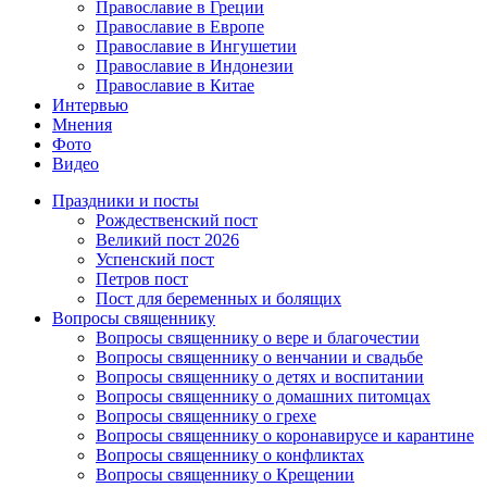
Православие в Греции
Православие в Европе
Православие в Ингушетии
Православие в Индонезии
Православие в Китае
Интервью
Мнения
Фото
Видео
Праздники и посты
Рождественский пост
Великий пост 2026
Успенский пост
Петров пост
Пост для беременных и болящих
Вопросы священнику
Вопросы священнику о вере и благочестии
Вопросы священнику о венчании и свадьбе
Вопросы священнику о детях и воспитании
Вопросы священнику о домашних питомцах
Вопросы священнику о грехе
Вопросы священнику о коронавирусе и карантине
Вопросы священнику о конфликтах
Вопросы священнику о Крещении