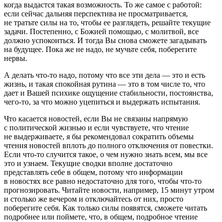
когда выдастся такая возможность. То же самое с работой:
если сейчас дальняя перспектива не просматривается,
не тратьте силы на то, чтобы ее разглядеть, решайте текущие
задачи. Постепенно, с Божией помощью, с молитвой, все
должно успокоиться. И тогда Вы снова сможете загадывать
на будущее. Пока же не надо, не мучьте себя, поберегите
нервы.
А делать что-то надо, потому что все эти дела — это и есть
жизнь, и такая спокойная рутина — это в том числе то, что
дает и Вашей психике ощущение стабильности, постоянства,
чего-то, за что можно уцепиться и выдержать испытания.
Что касается новостей, если Вы не связаны напрямую
с политической жизнью и если чувствуете, что чтение
не выдерживаете, я бы рекомендовал сократить объемы
чтения новостей вплоть до полного отключения от повестки.
Если что-то случится такое, о чем нужно знать всем, мы все
это и узнаем. Текущие сводки вполне достаточно
представлять себе в общем, потому что информации
в новостях все равно недостаточно для того, чтобы что-то
прогнозировать. Читайте новости, например, 15 минут утром
и столько же вечером и отключайтесь от них, просто
поберегите себя. Как только силы появятся, сможете читать
подробнее или поймете, что, в общем, подробное чтение