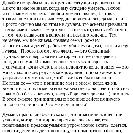
Давайте попробуем посмотреть на ситуацию рационально.
Никто из нас не знает, когда ему суждено умереть. Любой
из нас может умереть в любой момент: авария, бытовая
травма, внезапный взрыв, сердце остановилось, да мало ли...
Просто обычно мы об этом не думаем, это аскеты призывали
всегда иметь память смертную — то есть отдавать себе отчет
в том, что наша жизнь конечна и внезапно конечна. Тем
не менее, мы все живем, создаем семьи, рожаем
и воспитываем детей, работаем, убираемся дома, готовим еду,
гуляем... Просто потому что жизнь — это бесценный
и уникальный дар, она не повторяется и не повторяется
ни один ее миг. И самое лучшее, что можно сделать
в ситуации, когда смерть и так непонятно когда придет — это
жить с молитвой, радуясь каждому дню и по возможности
устраивая эту жизнь так, чтобы жить ее было хорошо.
Но главное — что в принципе мы не знаем, когда жизнь
закончится, то есть мы всегда живем где-то на грани и об этом
важно (но без фанатизма, который доведет до срыва) помнить.
В этом смысле принципиально военные действия ничего
нового не принесли. Что же изменилось?
Думаю, правильно будет сказать, что изменились внешние
условия, которые в мирное время человеку кажутся
понятными и предсказуемыми: утром можно встать, одеться,
отвести детей в садик или школу, которые точно работают,