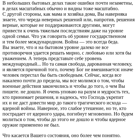
В небольших бытовых делах такие ошибки почти незаметны,
в делах масштабных обычно и видны тоже масштабно.
С другой стороны, как мама и хозяйка дома, Вы наверняка
знаете, что череда неверных решений или, напротив, решения
верные, которые не поддерживаются другими, могут
привести к очень тяжелым последствиям даже на уровне
одной семьи. Что уж говорить об уровне государственном
и тем более международном. Война — это всегда беда.
Вы знаете, что и на бытовом уровне далеко не все
противоречия удается решать мирно, с любовью или хотя бы
уважением. А теперь представьте себе уровень
международный... Но та самая свобода, дарованная человеку,
и является причиной того, почему Бог не вмешивается: иначе
человек перестал бы быть свободным. Сейчас, когда все
накалено почти до предела, мы все молимся о том, чтобы
военные действия закончились и чтобы до того, о чем Вы
пишете. не дошло. Я очень уповаю на разум и мудрость тех,
кто принимает решения, и надеюсь, что Господь укрепит
их и не даст довести мир до такого трагического исхода —
ядерной войны. Наверное, это слабое утешение, но те, кто
пострадает от ядерного удара, погибнут мгновенно. Но будем
молиться о том, чтобы до этого не дошло и чтобы ядерное
оружие применено не был.
Что касается Вашего состояния, оно более чем понятно.