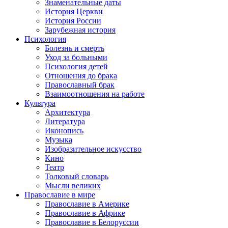
Знаменательные даты
История Церкви
История России
Зарубежная история
Психология
Болезнь и смерть
Уход за больными
Психология детей
Отношения до брака
Православный брак
Взаимоотношения на работе
Культура
Архитектура
Литература
Иконопись
Музыка
Изобразительное искусство
Кино
Театр
Толковый словарь
Мысли великих
Православие в мире
Православие в Америке
Православие в Африке
Православие в Белоруссии