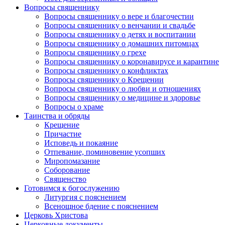
Вопросы священнику
Вопросы священнику о вере и благочестии
Вопросы священнику о венчании и свадьбе
Вопросы священнику о детях и воспитании
Вопросы священнику о домашних питомцах
Вопросы священнику о грехе
Вопросы священнику о коронавирусе и карантине
Вопросы священнику о конфликтах
Вопросы священнику о Крещении
Вопросы священнику о любви и отношениях
Вопросы священнику о медицине и здоровье
Вопросы о храме
Таинства и обряды
Крещение
Причастие
Исповедь и покаяние
Отпевание, поминовение усопших
Миропомазание
Соборование
Священство
Готовимся к богослужению
Литургия с пояснением
Всенощное бдение с пояснением
Церковь Христова
Церковные документы