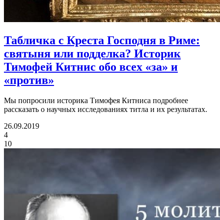
Табличка с Креста Господня в Риме:
святыня или подделка? Историк
Тимофей Китнис обо всех «за» и
«против»
Мы попросили историка Тимофея Китниса подробнее
рассказать о научных исследованиях титла и их результатах.
26.09.2019
4
10