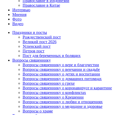
Православие в Индонезии
Православие в Китае
Интервью
Мнения
Фото
Видео
Праздники и посты
Рождественский пост
Великий пост 2026
Успенский пост
Петров пост
Пост для беременных и болящих
Вопросы священнику
Вопросы священнику о вере и благочестии
Вопросы священнику о венчании и свадьбе
Вопросы священнику о детях и воспитании
Вопросы священнику о домашних питомцах
Вопросы священнику о грехе
Вопросы священнику о коронавирусе и карантине
Вопросы священнику о конфликтах
Вопросы священнику о Крещении
Вопросы священнику о любви и отношениях
Вопросы священнику о медицине и здоровье
Вопросы о храме