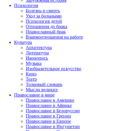
Зарубежная история
Психология
Болезнь и смерть
Уход за больными
Психология детей
Отношения до брака
Православный брак
Взаимоотношения на работе
Культура
Архитектура
Литература
Иконопись
Музыка
Изобразительное искусство
Кино
Театр
Толковый словарь
Мысли великих
Православие в мире
Православие в Америке
Православие в Африке
Православие в Белоруссии
Православие в Греции
Православие в Европе
Православие в Ингушетии