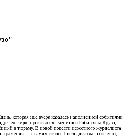
узо"
 Жизнь, которая еще вчера казалась наполненной событиями
ндр Селькирк, прототип знаменитого Робинзона Крузо,
чённый в тюрьму. В новой повести известного журналиста
о сражения — с самим собой. Последняя глава повести,