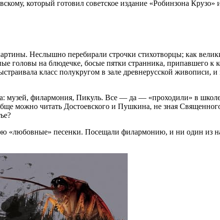
скому, который готовил советское издание «Робинзона Крузо» 
картины. Неслышно перебирали строчки стихотворцы; как велики
е головы на блюдечке, босые пятки странника, припавшего к ко
страивала класс полукругом в зале древнерусской живописи, и 
: музей, филармония, Пикуль. Все — да — «проходили» в школе
вообще можно читать Достоевского и Пушкина, не зная Священно
ье?
рю «любовные» песенки. Посещали филармонию, и ни один из нас