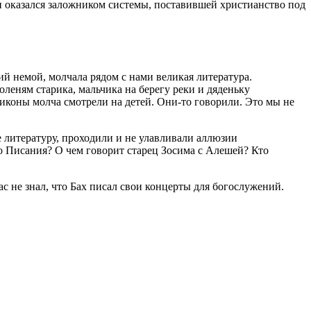
и оказался заложником системы, поставившей христианство под
й немой, молчала рядом с нами великая литература.
леням старика, мальчика на берегу реки и дяденьку
иконы молча смотрели на детей. Они-то говорили. Это мы не
 литературу, проходили и не улавливали аллюзии
го Писания? О чем говорит старец Зосима с Алешей? Кто
 не знал, что Бах писал свои концерты для богослужений.