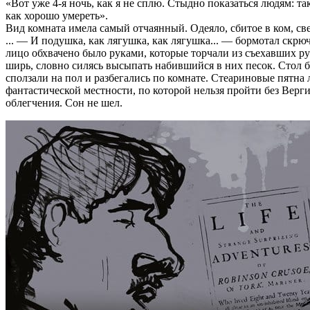
«Вот уже 4-я ночь, как я не сплю. Стыдно показаться людям: т
как хорошо умереть».
Вид комната имела самый отчаянный. Одеяло, сбитое в ком, св
... — И подушка, как лягушка, как лягушка... — бормотал скр
лицо обхвачено было руками, которые торчали из съехавших рук
ширь, словно силясь высыпать набившийся в них песок. Стол бы
сползали на пол и разбегались по комнате. Стеариновые пятна
фантастической местности, по которой нельзя пройти без Верги
облегчения. Сон не шел.