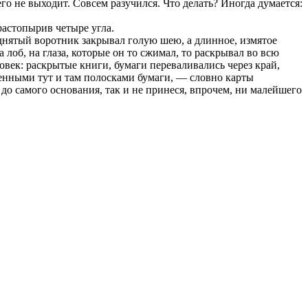
го не выходит. Совсем разучился. Что делать? Иногда думается:
растопырив четыре угла.
однятый воротник закрывал голую шею, а длинное, измятое
 лоб, на глаза, которые он то сжимал, то раскрывал во всю
ловек: раскрытые книги, бумаги переваливались через край,
леенными тут и там полосками бумаги, — словно карты
 до самого основания, так и не принеся, впрочем, ни малейшего