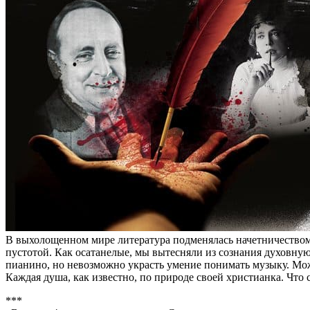
В выхолощенном мире литература подменялась начетничеством
пустотой. Как осатанелые, мы вытесняли из сознания духовную
пианино, но невозможно украсть умение понимать музыку. Мож
Каждая душа, как известно, по природе своей христианка. Что с
***