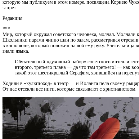
которую мы публикуем в этом номере, посвящена Корнею Чуков
запрет.
Редакция
***
Мир, который окружал советского человека, молчал. Молчали 
Школьники парами чинно шли по залам, рассматривая отрезанны
в капюшоне, который положил на лоб ему руку. Учительница вы
знали языка.
Обязательный «духовный набор» советского интеллигента
второго, третьего плана — да что там третьего! — как 
такой этот шестикрылый Серафим, явившийся на перепут
Ходили в «культпоход» в театр — и Иоланта пела своему рыца
От нас отсекли все нити, которые связывают с христианством.