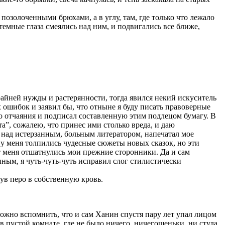
позолоченными брюхами, а в углу, там, где только что лежало
емные глаза смеялись над ним, и подвигались все ближе,
райней нужды и растерянности, тогда явился некий искуситель
их ошибок и заявил бы, что отныне я буду писать правоверные
до отчаяния и подписал составленную этим подлецом бумагу. В
а”, сожалею, что принес ими столько вреда, и даю
 над истерзанным, больным литератором, напечатал мое
 у меня толпились чудесные сюжеты новых сказок, но эти
от меня отшатнулись мои прежние сторонники. Да и сам
иным, я чуть-чуть-чуть исправил слог стилистически
ув перо в собственную кровь.
ожно вспомнить, что и сам Ханин спустя пару лет упал лицом
 пустой комнате, где не было ничего, ничегошеньки, ни стула,