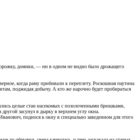
, дорожку, домики, — ни в одном не видно было дрожащего
аверное, когда раму прибивали к переплету. Роскошная паутина
антам, поджидая добычу. А кто же нарочно будет пробираться
тились целые стаи насекомых с позолоченными брюшками,
другой засунул в дырку в верхнем углу окна.
Иванович, поднося к окну в специально заведенном для этого
ие-то обрывки, свеча качнулась, и тень заскакала на старых