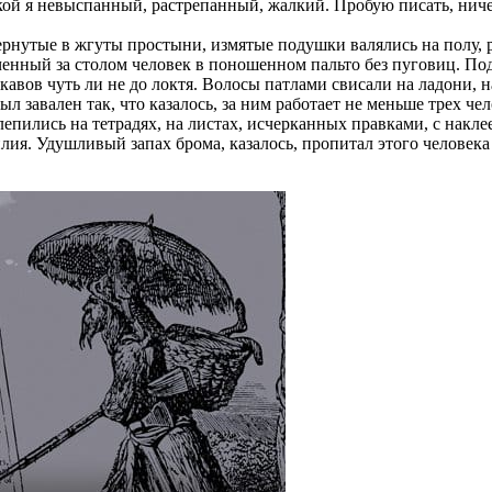
акой я невыспанный, растрепанный, жалкий. Пробую писать, ниче
ернутые в жгуты простыни, измятые подушки валялись на полу, 
юченный за столом человек в поношенном пальто без пуговиц. П
авов чуть ли не до локтя. Волосы патлами свисали на ладони, на
л завален так, что казалось, за ним работает не меньше трех че
 лепились на тетрадях, на листах, исчерканных правками, с нак
лия. Удушливый запах брома, казалось, пропитал этого человека