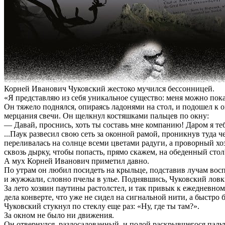
Корней Иванович Чуковский жестоко мучился бессонницей.
«Я представляю из себя уникальное существо: меня можно показ
Он тяжело поднялся, опираясь ладонями на стол, и подошел к о
мерцания свечи. Он щелкнул костяшками пальцев по окну:
— Давай, проснись, хоть ты составь мне компанию! Даром я теб
...Паук развесил свою сеть за оконной рамой, проникнув туда 
переливалась на солнце всеми цветами радуги, а проворный хоз
сквозь дырку, чтобы попасть, прямо скажем, на обеденный стол
А мух Корней Иванович приметил давно.
По утрам он любил посидеть на крыльце, подставив лучам вос
и жужжали, словно пчелы в улье. Поднявшись, Чуковский ловк
За лето хозяин паутины растолстел, и так привык к ежедневно
дела конверте, что уже не сидел на сигнальной нити, а быстро 
Чуковский стукнул по стеклу еще раз: «Ну, где ты там?».
За окном не было ни движения.
Он отвернулся, раздосадованный, и полой раскрывшегося пальто