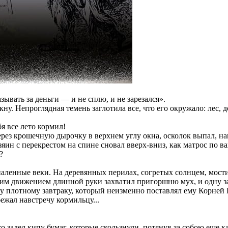
ывать за деньги — и не сплю, и не зарезался».
кну. Непроглядная темень заглотила все, что его окружало: лес
я все лето кормил!
через крошечную дырочку в верхнем углу окна, осколок выпал, н
яин с перекрестом на спине сновал вверх-вниз, как матрос по в
?
паленные веки. На деревянных перилах, согретых солнцем, мос
им движением длинной руки захватил пригоршню мух, и одну за 
му плотному завтраку, который неизменно поставлял ему Корней 
бежал навстречу кормильцу...
 задел кипу бумаг, которые скользнули, потянув за собою еще как