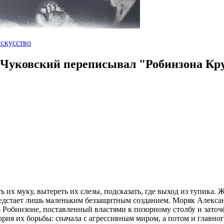
искусство
 Чуковский переписывал "Робинзона Кр
ь их муку, вытереть их слезы, подсказать, где выход из тупика.
предстает лишь маленьким беззащитным созданием. Моряк Алекса
о Робинзоне, поставленный властями к позорному столбу и зато
рия их борьбы: сначала с агрессивным миром, а потом и главног