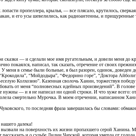
лопасти пропеллера, крылья, — все плясало, крутилось, сверкая 
кан, и его усы шевелились, как радиоантенны, и прищуренные т
и сказки — и сделали мое имя ругательным, и довели меня до к
лично покаялся, написал, так сказать, отречение от своих прежн
 У меня в семье были больные, я был разорен, одинок, доведен 
 “Крокодила”, “Мойдодыра”, “Федорино горе”, “Доктора Айболит
Веселую Колхозию”. Казенная сволочь Ханин, торжествуя победу
ребовать от меня “полновесных идейных произведений”. В голове
е нужны — и я не написал ни одной строки. И что хуже всего: 
заболела смертельно Мурочка. В моем отречении, написанном Хан
уковского, то последняя фраза завершилась бы словами: обмакн
 нашего далека!
е вызвали на поверхность их жизни пропахшего серой Ханина. М
ссказать и о судьбе Лидии Чарской, которая умерла от голода в