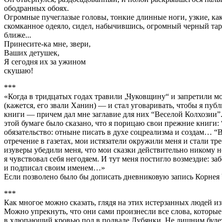
ободранных обоях.
Огромные пучеглазые головы, тонкие длинные ноги, узкие, как 
скомканное одеяло, сидел, набычившись, огромный черный тара
ближе...
Принесите-ка мне, звери,
Ваших детушек,
Я сегодня их за ужином
скушаю!
***
«Когда в тридцатых годах травили „Чуковщину“ и запретили мо
(кажется, его звали Ханин) — и стал уговаривать, чтобы я пуб
книги — причем дал мне заглавие для них “Веселой Колхозии”.
этой бумаге было сказано, что я порицаю свои прежние книги:
обязательство: отныне писать в духе соцреализма и создам… “
отречение в газетах, мои истязатели окружили меня и стали т
изуверы убедили меня, что мои сказки действительно никому н
я чувствовал себя негодяем. И тут меня постигло возмездие: 
и подписал своим именем…»
Если позволено было бы дописать дневниковую запись Корнея Ч
***
Как многое можно сказать, глядя на этих истерзанных людей из
Можно упрекнуть, что они сами произнесли все слова, которы
в хлюпающий кровью пол в подвале Лубянки. Не лишним будет ра