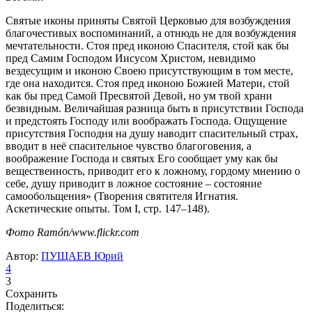
Святые иконы приняты Святой Церковью для возбуждения
благочестивых воспоминаний, а отнюдь не для возбуждения
мечтательности. Стоя пред иконою Спасителя, стой как бы
пред Самим Господом Иисусом Христом, невидимо
вездесущим и иконою Своею присутствующим в том месте,
где она находится. Стоя пред иконою Божией Матери, стой
как бы пред Самой Пресвятой Девой, но ум твой храни
безвидным. Величайшая разница быть в присутствии Господа
и предстоять Господу или воображать Господа. Ощущение
присутствия Господня на душу наводит спасительный страх,
вводит в неё спасительное чувство благоговения, а
воображение Господа и святых Его сообщает уму как бы
вещественность, приводит его к ложному, гордому мнению о
себе, душу приводит в ложное состояние – состояние
самообольщения» (Творения святителя Игнатия.
Аскетические опыты. Том I, стр. 147–148).
Фото Ramón/www.flickr.com
Автор:
ПУЩАЕВ Юрий
4
3
Сохранить
Поделиться: