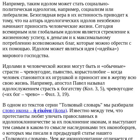
Например, таким идолом может стать социально-
политическая идеология, например, социализм или
либерализм. Безоглядная вера в их истинность приводит к
тому, что на алтарь идеологических идолов неизбежно
начинают приносить человеческие жизни. Сегодня
всемирным или глобальным идолом является стремление к
жизненному успеху, к деньгам и к максимальному
потреблению всевозможных благ, которые можно обрести с
их помощью. Идолом может являться идея («идейка»)
мирового господства.
Идолами в человеческой жизни могут быть и «обычные»
страсти – чревоугодие, пьянство, корыстолюбие – когда
человек становится их игрушкой и приносит им в жертву всю
свою жизнь. Например, апостол Павел называл
идолослужением страсть к богатству (Кол. 3, 5), чревоугодие
(«их бог – чрево» – Фил. 3, 19).
В одном из текстов серии "Толковый словарь" мы разбирали
слово икона –
ἡ
εἰκόνα
(ikona)
. Известно между тем, что
протестанты любят уличать православных в
идолопоклонничестве за их поклонение иконам, и выступают
тем самым в каком-то смысле наследниками тех иконоборцев,
о которых мы писали в предыдущей статье нашего
«Толкового словаря». Чем же иконопочитание отличается от