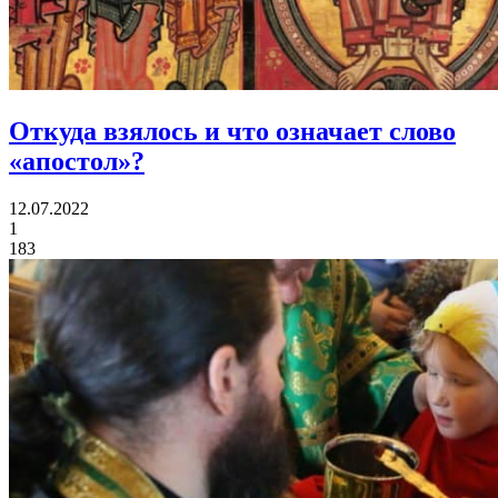
Откуда взялось и что означает
слово
«апостол»?
12.07.2022
1
183