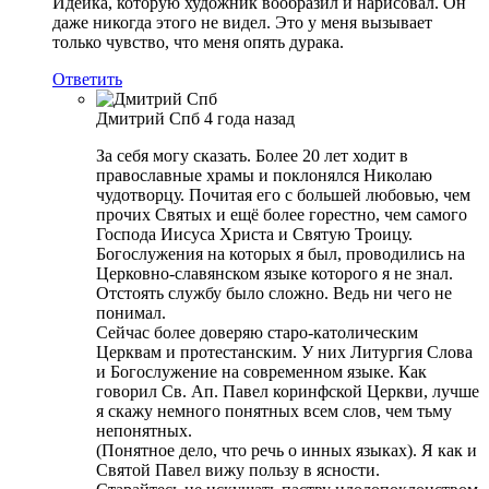
Идейка, которую художник вообразил и нарисовал. Он
даже никогда этого не видел. Это у меня вызывает
только чувство, что меня опять дурака.
Ответить
Дмитрий Спб
4 года назад
За себя могу сказать. Более 20 лет ходит в
православные храмы и поклонялся Николаю
чудотворцу. Почитая его с большей любовью, чем
прочих Святых и ещё более горестно, чем самого
Господа Иисуса Христа и Святую Троицу.
Богослужения на которых я был, проводились на
Церковно-славянском языке которого я не знал.
Отстоять службу было сложно. Ведь ни чего не
понимал.
Сейчас более доверяю старо-католическим
Церквам и протестанским. У них Литургия Слова
и Богослужение на современном языке. Как
говорил Св. Ап. Павел коринфской Церкви, лучше
я скажу немного понятных всем слов, чем тьму
непонятных.
(Понятное дело, что речь о инных языках). Я как и
Святой Павел вижу пользу в ясности.