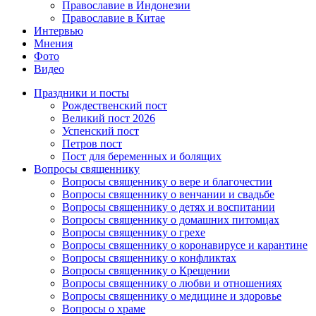
Православие в Индонезии
Православие в Китае
Интервью
Мнения
Фото
Видео
Праздники и посты
Рождественский пост
Великий пост 2026
Успенский пост
Петров пост
Пост для беременных и болящих
Вопросы священнику
Вопросы священнику о вере и благочестии
Вопросы священнику о венчании и свадьбе
Вопросы священнику о детях и воспитании
Вопросы священнику о домашних питомцах
Вопросы священнику о грехе
Вопросы священнику о коронавирусе и карантине
Вопросы священнику о конфликтах
Вопросы священнику о Крещении
Вопросы священнику о любви и отношениях
Вопросы священнику о медицине и здоровье
Вопросы о храме