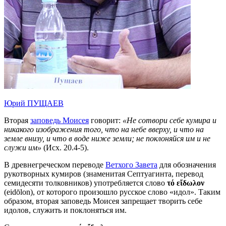
Юрий ПУЩАЕВ
Вторая
заповедь Моисея
говорит:
«Не сотвори себе кумира и
никакого изображения того, что на небе вверху, и что на
земле внизу, и что в воде ниже земли; не поклоняйся им и не
служи им»
(Исх. 20.4-5).
В древнегреческом переводе
Ветхого Завета
для обозначения
рукотворных кумиров (знаменитая Септуагинта, перевод
семидесяти толковников) употребляется слово
τ
ό
εἴδωλον
(eidōlon), от которого произошло русское слово «идол». Таким
образом, вторая заповедь Моисея запрещает творить себе
идолов, служить и поклоняться им.