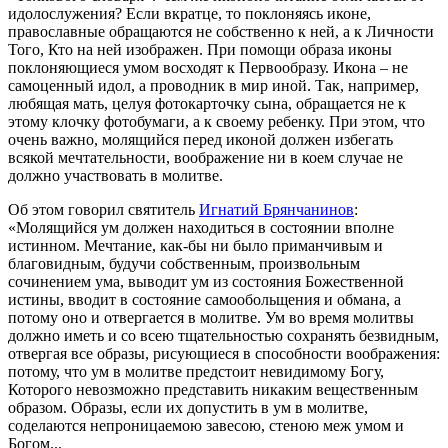
идолослужения? Если вкратце, то поклоняясь иконе,
православные обращаются не собственно к ней, а к Личности
Того, Кто на ней изображен. При помощи образа иконы
поклоняющиеся умом восходят к Первообразу. Икона – не
самоценный идол, а проводник в мир иной. Так, например,
любящая мать, целуя фотокарточку сына, обращается не к
этому клочку фотобумаги, а к своему ребенку. При этом, что
очень важно, молящийся перед иконой должен избегать
всякой мечтательности, воображение ни в коем случае не
должно участвовать в молитве.
Об этом говорил святитель
Игнатий Брянчанинов
:
«Молящийся ум должен находиться в состоянии вполне
истинном. Мечтание, как-бы ни было приманчивым и
благовидным, будучи собственным, произвольным
сочинением ума, выводит ум из состояния Божественной
истины, вводит в состояние самообольщения и обмана, а
потому оно и отвергается в молитве. Ум во время молитвы
должно иметь и со всею тщательностью сохранять безвидным,
отвергая все образы, рисующиеся в способности воображения:
потому, что ум в молитве предстоит невидимому Богу,
Которого невозможно представить никаким вещественным
образом. Образы, если их допустить в ум в молитве,
соделаются непроницаемою завесою, стеною меж умом и
Богом...