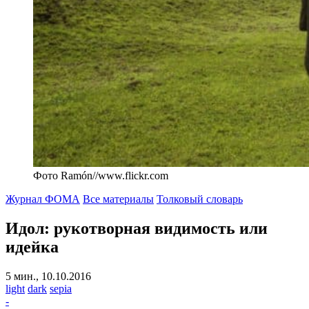
Фото Ramón//www.flickr.com
Журнал ФОМА
Все материалы
Толковый словарь
Идол:
рукотворная видимость или
идейка
5 мин., 10.10.2016
light
dark
sepia
-