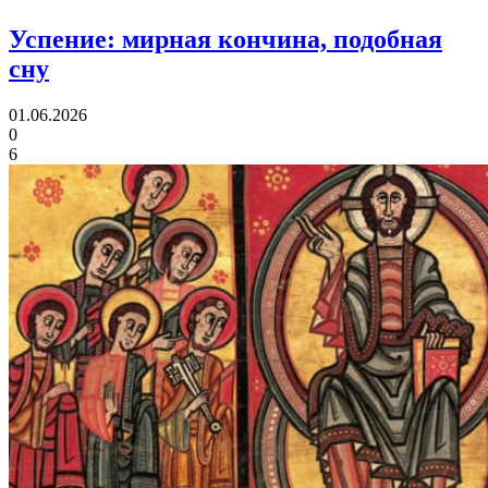
Успение:
мирная кончина, подобная
сну
01.06.2026
0
6