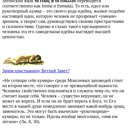
латинский язык
τό
εἶδος
и
τό
εἴδωλον
переводятся
соответственно как forma и formula). То есть, идол или
рукотворный кумир – это своего рода идейка, жалкое подобие
настоящей идеи, которую человек не прозревает «умным»
зрением, а творит сам, руководствуясь своими пристрастиями
и склонностями. Однако в глазах такого прельщенного
человека эта его самодельная идейка выглядит высшей
ценностью.
Зачем христианину Ветхий Завет?
«Не сотвори себе кумира» среди Моисеевых заповедей стоит
на втором месте, что говорит о ее чрезвычайной важности.
Человеку свойственно поклоняться и служить чему-то, что он
считает выше себя. Человек – существо верующее, он не
может не верить. И если он не будет верить в Бога, то Его
место в нашей душе немедленно занимает какой-нибудь эрзац,
заменитель. Это могут быть языческие «рукотворные»
кумиры, но не только. Идолы вообще многолики, «имя им
легион» (Лк. 8, 30).