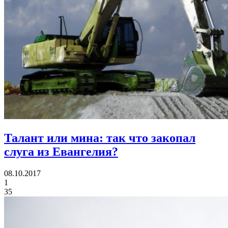
Талант или мина:
так что закопал
слуга из Евангелия?
08.10.2017
1
35