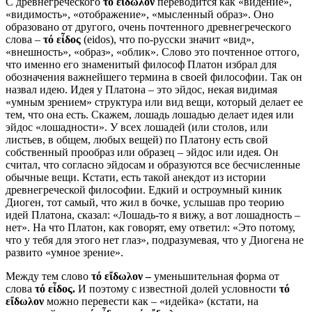
С древнегреческого
τό
εἴδωλον
переводится как «видение»,
«видимость», «отображение», «мысленный образ». Оно
образовано от другого, очень почтенного древнегреческого
слова –
τό
εἶδος
(eidos), что по-русски значит «вид»,
«внешность», «образ», «облик». Слово это почтенное оттого,
что именно его знаменитый философ Платон избрал для
обозначения важнейшего термина в своей философии. Так он
назвал идею. Идея у Платона – это эйдос, некая видимая
«умным зрением» структура или вид вещи, который делает ее
тем, что она есть. Скажем, лошадь лошадью делает идея или
эйдос «лошадности». У всех лошадей (или столов, или
листьев, в общем, любых вещей) по Платону есть свой
собственный прообраз или образец – эйдос или идея. Он
считал, что согласно эйдосам и образуются все бесчисленные
обычные вещи. Кстати, есть такой анекдот из истории
древнегреческой философии. Едкий и остроумный киник
Диоген, тот самый, что жил в бочке, услышав про теорию
идей Платона, сказал: «Лошадь-то я вижу, а вот лошадность –
нет». На что Платон, как говорят, ему ответил: «Это потому,
что у тебя для этого нет глаз», подразумевая, что у Диогена не
развито «умное зрение».
Между тем слово
τό
εἴδωλον
–
уменьшительная форма от
слова
τό
εἶδος
.
И поэтому с известной долей условности
τό
εἴδωλον
можно перевести как – «идейка» (кстати, на