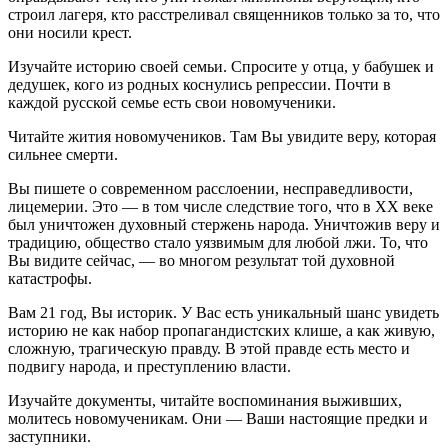
строил лагеря, кто расстреливал священников только за то, что
они носили крест.
Изучайте историю своей семьи. Спросите у отца, у бабушек и
дедушек, кого из родных коснулись репрессии. Почти в
каждой русской семье есть свои новомученики.
Читайте жития новомучеников. Там Вы увидите веру, которая
сильнее смерти.
Вы пишете о современном расслоении, несправедливости,
лицемерии. Это — в том числе следствие того, что в XX веке
был уничтожен духовный стержень народа. Уничтожив веру и
традицию, общество стало уязвимым для любой лжи. То, что
Вы видите сейчас, — во многом результат той духовной
катастрофы.
Вам 21 год, Вы историк. У Вас есть уникальный шанс увидеть
историю не как набор пропагандистских клише, а как живую,
сложную, трагическую правду. В этой правде есть место и
подвигу народа, и преступлению власти.
Изучайте документы, читайте воспоминания выживших,
молитесь новомученикам. Они — Ваши настоящие предки и
заступники.