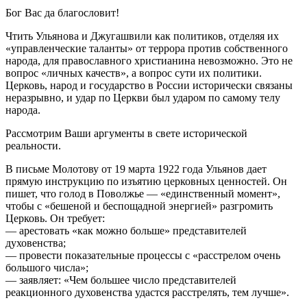
Бог Вас да благословит!
Чтить Ульянова и Джугашвили как политиков, отделяя их
«управленческие таланты» от террора против собственного
народа, для православного христианина невозможно. Это не
вопрос «личных качеств», а вопрос сути их политики.
Церковь, народ и государство в России исторически связаны
неразрывно, и удар по Церкви был ударом по самому телу
народа.
Рассмотрим Ваши аргументы в свете исторической
реальности.
В письме Молотову от 19 марта 1922 года Ульянов дает
прямую инструкцию по изъятию церковных ценностей. Он
пишет, что голод в Поволжье — «единственный момент»,
чтобы с «бешеной и беспощадной энергией» разгромить
Церковь. Он требует:
— арестовать «как можно больше» представителей
духовенства;
— провести показательные процессы с «расстрелом очень
большого числа»;
— заявляет: «Чем большее число представителей
реакционного духовенства удастся расстрелять, тем лучше».