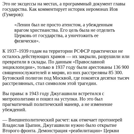
Это не эксцессы на местах, а программный документ главы
государства. Как комментирует историк иеромонах Иов
(Гумеров):
«Ленин был не просто атеистом, а убежденным
врагом христианства. Его цель была не отделить
Церковь от государства, а уничтожить ее
физически».
К 1937–1939 годам на территории РСФСР практически не
осталось действующих храмов — их закрыли, разрушили или
превратили в склады. По данным «Православной
энциклопедии», только в 1937 году были арестованы 136 900
священнослужителей и мирян, из них расстреляны 85 300.
Бутовский полигон под Москвой, где покоятся десятки тысяч
расстрелянных, стал символом этой трагедии.
Вы правы: в 1943 году Джугашвили встретился с
митрополитами и пошел на уступки. Но это был
прагматичный политический маневр, а не изменение
убеждений.
— Внешнеполитический расчет: как отмечает протоиерей
Владислав Цыпин, Джугашвили нужно было открытие
Второго фронта. Демонстрация «реабилитации» Церкви