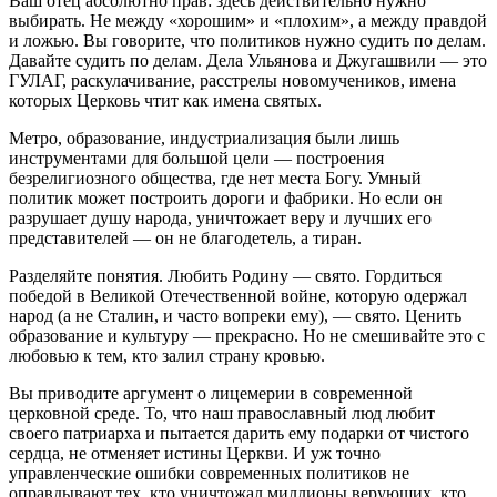
Ваш отец абсолютно прав: здесь действительно нужно
выбирать. Не между «хорошим» и «плохим», а между правдой
и ложью. Вы говорите, что политиков нужно судить по делам.
Давайте судить по делам. Дела Ульянова и Джугашвили — это
ГУЛАГ, раскулачивание, расстрелы новомучеников, имена
которых Церковь чтит как имена святых.
Метро, образование, индустриализация были лишь
инструментами для большой цели — построения
безрелигиозного общества, где нет места Богу. Умный
политик может построить дороги и фабрики. Но если он
разрушает душу народа, уничтожает веру и лучших его
представителей — он не благодетель, а тиран.
Разделяйте понятия. Любить Родину — свято. Гордиться
победой в Великой Отечественной войне, которую одержал
народ (а не Сталин, и часто вопреки ему), — свято. Ценить
образование и культуру — прекрасно. Но не смешивайте это с
любовью к тем, кто залил страну кровью.
Вы приводите аргумент о лицемерии в современной
церковной среде. То, что наш православный люд любит
своего патриарха и пытается дарить ему подарки от чистого
сердца, не отменяет истины Церкви. И уж точно
управленческие ошибки современных политиков не
оправдывают тех, кто уничтожал миллионы верующих, кто