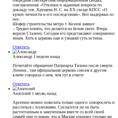
очередная совсекретная информационная сводка,
озаглавленная: «Отклики и заданные вопросы по
докладу тов. Хрущева Н. С. на ХХ съезде КПСС «О
культе личности и его последствиях». Вот выдержки из
нее.
Шофер строительства метро т. Козлов заявил:
– Трудно понять, что делается на белом свете. Вчера
верили Сталину. Сегодня его представляют совершенно
иным. Хоть в церковь иди и узнавай суть истины.
Ответить
Александр
3 недели назад
Почитайте обращение Патриарха Тихона после смерти
Ленина , там официальная церковь совсем в другом
ключе говорила о нем, чем тут в ответе
Ответить
Анатолий
1 месяц назад
Арсению можно пожелать только одного: повзрослеть и
расстаться с иллюзиями. Согласится ли он быть
растоптанным и замученным вместе со всей своей
семьёй при условии, что в Москве откроют столько же