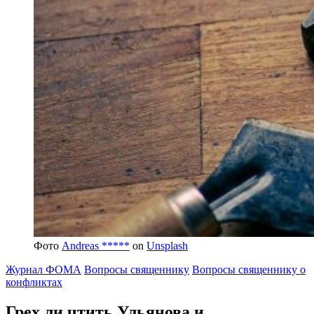
Фото
Andreas *****
on
Unsplash
Журнал ФОМА
Вопросы священнику
Вопросы священнику о
конфликтах
Грех ли
чтить Ульянова и