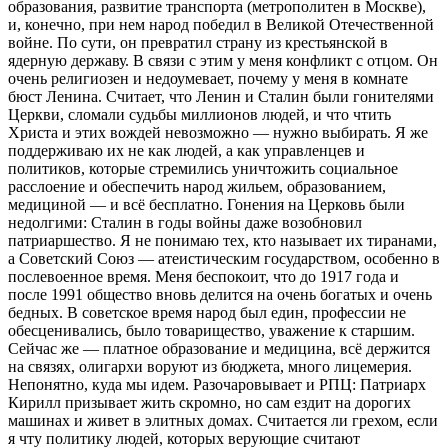
образования, развитие транспорта (метрополитен в Москве),
и, конечно, при нем народ победил в Великой Отечественной
войне. По сути, он превратил страну из крестьянской в
ядерную державу. В связи с этим у меня конфликт с отцом. Он
очень религиозен и недоумевает, почему у меня в комнате
бюст Ленина. Считает, что Ленин и Сталин были гонителями
Церкви, сломали судьбы миллионов людей, и что чтить
Христа и этих вождей невозможно — нужно выбирать. Я же
поддерживаю их не как людей, а как управленцев и
политиков, которые стремились уничтожить социальное
расслоение и обеспечить народ жильем, образованием,
медициной — и всё бесплатно. Гонения на Церковь были
недолгими: Сталин в годы войны даже возобновил
патриаршество. Я не понимаю тех, кто называет их тиранами,
а Советский Союз — атеистическим государством, особенно в
послевоенное время. Меня беспокоит, что до 1917 года и
после 1991 общество вновь делится на очень богатых и очень
бедных. В советское время народ был един, профессии не
обесценивались, было товарищество, уважение к старшим.
Сейчас же — платное образование и медицина, всё держится
на связях, олигархи воруют из бюджета, много лицемерия.
Непонятно, куда мы идем. Разочаровывает и РПЦ: Патриарх
Кирилл призывает жить скромно, но сам ездит на дорогих
машинах и живет в элитных домах. Считается ли грехом, если
я чту политику людей, которых верующие считают