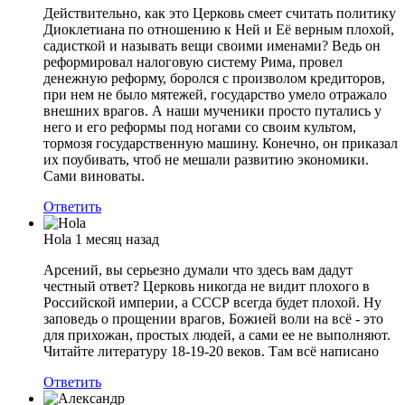
Действительно, как это Церковь смеет считать политику
Диоклетиана по отношению к Ней и Её верным плохой,
садисткой и называть вещи своими именами? Ведь он
реформировал налоговую систему Рима, провел
денежную реформу, боролся с произволом кредиторов,
при нем не было мятежей, государство умело отражало
внешних врагов. А наши мученики просто путались у
него и его реформы под ногами со своим культом,
тормозя государственную машину. Конечно, он приказал
их поубивать, чтоб не мешали развитию экономики.
Сами виноваты.
Ответить
Hola
1 месяц назад
Арсений, вы серьезно думали что здесь вам дадут
честный ответ? Церковь никогда не видит плохого в
Российской империи, а СССР всегда будет плохой. Ну
заповедь о прощении врагов, Божией воли на всё - это
для прихожан, простых людей, а сами ее не выполняют.
Читайте литературу 18-19-20 веков. Там всё написано
Ответить