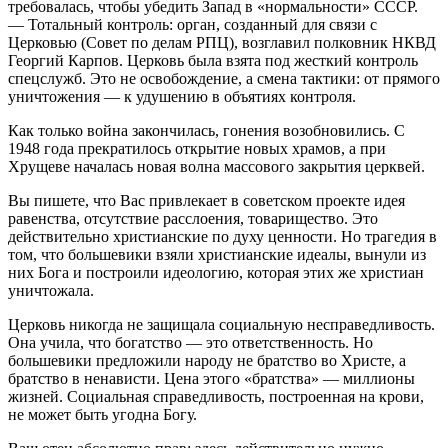
требовалась, чтобы убедить Запад в «нормальности» СССР.
— Тотальный контроль: орган, созданный для связи с
Церковью (Совет по делам РПЦ), возглавил полковник НКВД
Георгий Карпов. Церковь была взята под жесткий контроль
спецслужб. Это не освобождение, а смена тактики: от прямого
уничтожения — к удушению в объятиях контроля.
Как только война закончилась, гонения возобновились. С
1948 года прекратилось открытие новых храмов, а при
Хрущеве началась новая волна массового закрытия церквей.
Вы пишете, что Вас привлекает в советском проекте идея
равенства, отсутствие расслоения, товарищество. Это
действительно христианские по духу ценности. Но трагедия в
том, что большевики взяли христианские идеалы, вынули из
них Бога и построили идеологию, которая этих же христиан
уничтожала.
Церковь никогда не защищала социальную несправедливость.
Она учила, что богатство — это ответственность. Но
большевики предложили народу не братство во Христе, а
братство в ненависти. Цена этого «братства» — миллионы
жизней. Социальная справедливость, построенная на крови,
не может быть угодна Богу.