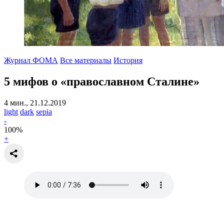
Журнал ФОМА
Все материалы
История
5 мифов о «православном Сталине»
4 мин., 21.12.2019
light
dark
sepia
-
100
%
+