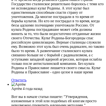
Государство сталинское решительно боролось с теми кто
не исповедовал культ Родины. А этот культ был
единственным способным спасти страну от
уничтожения. Да многие пострадали в то время от
борьбы культов. Но кто не пострадал в то время, когда
бесы адскими полчищами уничтожали Россию. От
культа Родины пострадавшие может себя должны
винить за то, что были недостаточно оттданные жизни
своего Отечества. Культ Родины-Богородицы спас
российскую цивилизацию. Верные сталинцы служили
ему. Возможно этот куль был очень радикален, но таково
было то время. А развенчание сталинского культа
связанно больше не с борьбой с радикализмом, а с
уступками западной ядерной агрессии, которая ослабла
только после антисталинской компании. Без культа
Родины и Православие лишается своего смысла. Культ
Родины и Православие - одно целое в наше время
Ответить
Артëм
4 года назад
Вот вы в начале статьи пишете: "Утверждения,
изложенные в этой или подобных ей книгам просто
невозможно проверить научными методами."