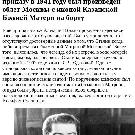
приказу в 1941 году был произведен
облет Москвы с иконой Казанской
Божией Матери на борту
Еще при патриархе Алексии II было проведено церковное
расследование этих утверждений. Было установлено, что
отсутствуют достоверные данные о том, что Сталин когда-
либо встречался с блаженной Матроной Московской. Более
того, выяснилось, что легенда об их встрече, в ходе которой
святая, якобы, благословила Сталина, впервые озвучена в
изданной в 1993 году книге З. В. Ждановой. Однако
Синодальная комиссия по канонизации, детально изучив
имеющиеся источники и свидетельства, отклонила эту
версию жизнеописания святой. По поручению комиссии был
составлен канонический текст жития блаженной Матроны,
откуда были убраны исторически недостоверные и
богословски искаженные сведения, включая эпизод встречи с
Иосифом Сталиным.