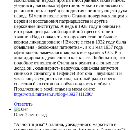
мобилизации народа против иностранных захватчиков,
убедился , насколько эффективно можно использовать
религиозность людей для поднятия воинствующего духа
народа !Именно после этого Сталин повернулся лицом к
церкви и восстановил патриаршества и другие
церковные институты. А ведь в 1928 году в одном из
интервью центральной партийной прессе Сталин
заявил: «Надо пожалеть, что духовенство не было с
корнем ликвидировано»! Вместе с тем в 1932 году была
объявлена «безбожная пятилетка» , а к 1 мая 1937 года
официально намечалось закрыть все храмы в СССР и
ликвидировать духовенство как класс. Любопытно, что
подобное отношение Сталина к религии с юных лет
,когда он , семинарист- недоучка, однажды запустил
свинью в синагогу в Тифлисе! Вот она – двуликая и и
ужасающая сущность тирана, который ради своего
спасения был готов на любую подлость и обман !
Продлжение в моей стаье на моем сайте:
https://otari.mirtesen.ru/blog/43927411280/
Ответить
Олег
7 лет назад
"Агностицизм" Сталина, убежденного марксиста и
материалиста, притянут за уши. Что значит "исчеркал"?