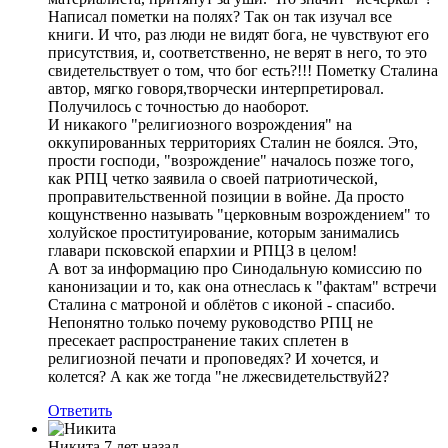
Написал пометки на полях? Так он так изучал все
книги. И что, раз люди не видят бога, не чувствуют его
присутствия, и, соответственно, не верят в него, то это
свидетельствует о том, что бог есть?!!! Пометку Сталина
автор, мягко говоря,творчески интерпретировал.
Получилось с точностью до наоборот.
И никакого "религиозного возрождения" на
оккупированных территориях Сталин не боялся. Это,
прости господи, "возрождение" началось позже того,
как РПЦ четко заявила о своей патриотической,
проправительственной позиции в войне. Да просто
кощунственно называть "церковным возрождением" то
холуйское проституирование, которым занимались
главари псковской епархии и РПЦЗ в целом!
А вот за информацию про Синодальную комиссию по
канонизации и то, как она отнеслась к "фактам" встречи
Сталина с матроной и облётов с иконой - спасибо.
Непонятно только почему руководство РПЦ не
пресекает распространение таких сплетен в
религиозной печати и проповедях? И хочется, и
колется? А как же тогда "не лжесвидетельствуй2?
Ответить
Никита
7 лет назад