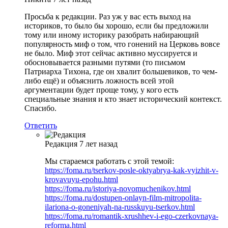
Просьба к редакции. Раз уж у вас есть выход на
историков, то было бы хорошо, если бы предложили
тому или иному историку разобрать набирающий
популярность миф о том, что гонений на Церковь вовсе
не было. Миф этот сейчас активно муссируется и
обосновывается разными путями (то письмом
Патриарха Тихона, где он хвалит большевиков, то чем-
либо ещё) и объяснить ложность всей этой
аргументации будет проще тому, у кого есть
специальные знания и кто знает исторический контекст.
Спасибо.
Ответить
Редакция
7 лет назад
Мы стараемся работать с этой темой:
https://foma.ru/tserkov-posle-oktyabrya-kak-vyizhit-v-
krovavuyu-epohu.html
https://foma.ru/istoriya-novomuchenikov.html
https://foma.ru/dostupen-onlayn-film-mitropolita-
ilariona-o-goneniyah-na-russkuyu-tserkov.html
https://foma.ru/romantik-xrushhev-i-ego-czerkovnaya-
reforma.html