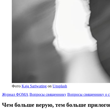
Фото
Kaja Sariwating
on
Unsplash
Журнал ФОМА
Вопросы священнику
Вопросы священнику о с
Чем больше верую, тем больше прилого