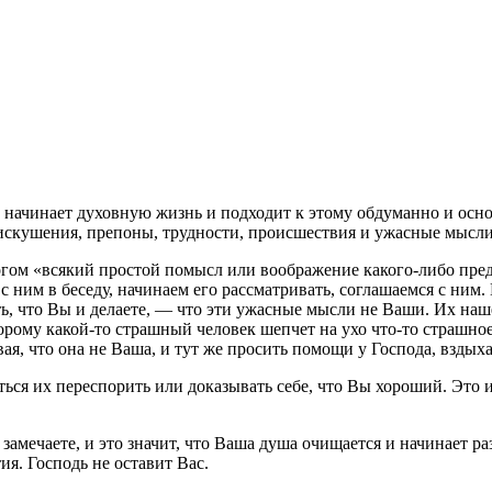
 начинает духовную жизнь и подходит к этому обдуманно и основ
 искушения, препоны, трудности, происшествия и ужасные мысли
ом «всякий простой помысл или воображение какого-либо предм
 с ним в беседу, начинаем его рассматривать, соглашаемся с ним.
ть, что Вы и делаете, — что эти ужасные мысли не Ваши. Их на
ому какой-то страшный человек шепчет на ухо что-то страшное. 
вая, что она не Ваша, и тут же просить помощи у Господа, вздых
ься их переспорить или доказывать себе, что Вы хороший. Это 
замечаете, и это значит, что Ваша душа очищается и начинает ра
я. Господь не оставит Вас.