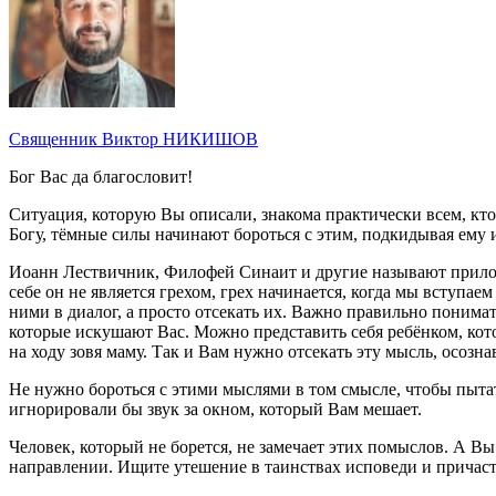
Священник Виктор НИКИШОВ
Бог Вас да благословит!
Ситуация, которую Вы описали, знакома практически всем, кто
Богу, тёмные силы начинают бороться с этим, подкидывая ему
Иоанн Лествичник, Филофей Синаит и другие называют прилог
себе он не является грехом, грех начинается, когда мы вступаем
ними в диалог, а просто отсекать их. Важно правильно понима
которые искушают Вас. Можно представить себя ребёнком, котор
на ходу зовя маму. Так и Вам нужно отсекать эту мысль, осозна
Не нужно бороться с этими мыслями в том смысле, чтобы пытат
игнорировали бы звук за окном, который Вам мешает.
Человек, который не борется, не замечает этих помыслов. А Вы 
направлении. Ищите утешение в таинствах исповеди и причасти