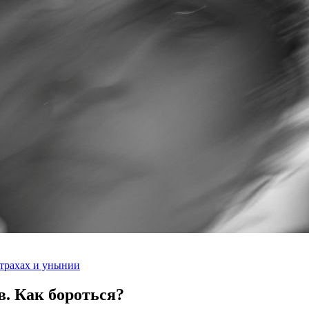
трахах и унынии
в.
Как бороться?