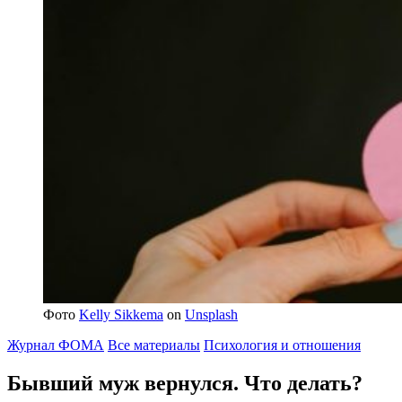
Фото
Kelly Sikkema
on
Unsplash
Журнал ФОМА
Все материалы
Психология и отношения
Бывший муж вернулся.
Что делать?