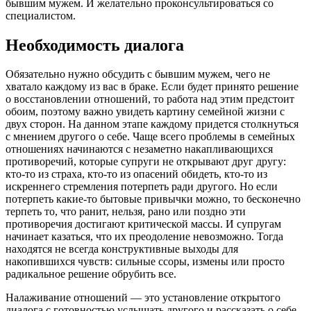
бывшим мужем. И желательно проконсультироваться со
специалистом.
Необходимость диалога
Обязательно нужно обсудить с бывшим мужем, чего не
хватало каждому из вас в браке. Если будет принято решение
о восстановлении отношений, то работа над этим предстоит
обоим, поэтому важно увидеть картину семейной жизни с
двух сторон. На данном этапе каждому придется столкнуться
с мнением другого о себе. Чаще всего проблемы в семейных
отношениях начинаются с незаметно накапливающихся
противоречий, которые супруги не открывают друг другу:
кто-то из страха, кто-то из опасений обидеть, кто-то из
искреннего стремления потерпеть ради другого. Но если
потерпеть какие-то бытовые привычки можно, то бесконечно
терпеть то, что ранит, нельзя, рано или поздно эти
противоречия достигают критической массы. И супругам
начинает казаться, что их преодоление невозможно. Тогда
находятся не всегда конструктивные выходы для
накопившихся чувств: сильные ссоры, измены или просто
радикальное решение обрубить все.
Налаживание отношений — это установление открытого
диалога с готовностью услышать другого и рассказать о себе.