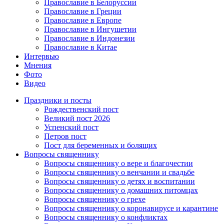
Православие в Белоруссии
Православие в Греции
Православие в Европе
Православие в Ингушетии
Православие в Индонезии
Православие в Китае
Интервью
Мнения
Фото
Видео
Праздники и посты
Рождественский пост
Великий пост 2026
Успенский пост
Петров пост
Пост для беременных и болящих
Вопросы священнику
Вопросы священнику о вере и благочестии
Вопросы священнику о венчании и свадьбе
Вопросы священнику о детях и воспитании
Вопросы священнику о домашних питомцах
Вопросы священнику о грехе
Вопросы священнику о коронавирусе и карантине
Вопросы священнику о конфликтах