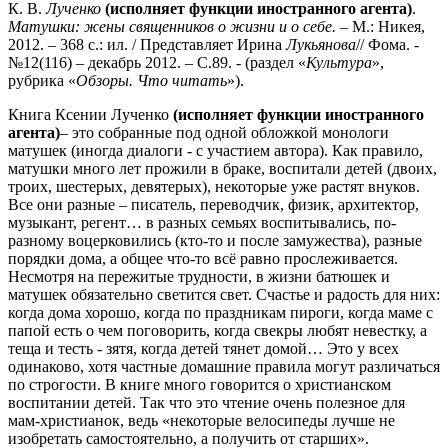
К. В.
Лученко
(исполняет функции иностранного агента)
.
Матушки: жены священников о жизни и о себе.
– М.: Никея,
2012. – 368 с.: ил. / Представляет Ирина
Лукьянова
// Фома. -
№12(116) – декабрь 2012. – С.89. - (раздел «
Культура
»,
рубрика «
Обзоры. Что
читать
»).
Книга Ксении Лученко
(исполняет функции иностранного
агента)
– это собранные под одной обложкой монологи
матушек (иногда диалоги - с участием автора). Как правило,
матушки много лет прожили в браке, воспитали детей (двоих,
троих, шестерых, девятерых), некоторые уже растят внуков.
Все они разные – писатель, переводчик, физик, архитектор,
музыкант, регент… в разных семьях воспитывались, по-
разному воцерковились (кто-то и после замужества), разные
порядки дома, а общее что-то всё равно прослеживается.
Несмотря на пережитые трудности, в жизни батюшек и
матушек обязательно светится свет. Счастье и радость для них:
когда дома хорошо, когда по праздникам пироги, когда маме с
папой есть о чем поговорить, когда свекры любят невестку, а
теща и тесть - зятя, когда детей тянет домой… Это у всех
одинаково, хотя частные домашние правила могут различаться
по строгости. В книге много говорится о христианском
воспитании детей. Так что это чтение очень полезное для
мам-христианок, ведь «некоторые велосипеды лучше не
изобретать самостоятельно, а получить от старших».