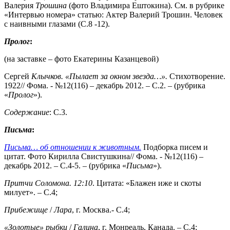
Валерия
Трошина
(фото Владимира Ештокина). См. в рубрике
«Интервью номера» статью: Актер Валерий Трошин. Человек
с наивными глазами (С.8 -12).
Пролог
:
(на заставке – фото Екатерины Казанцевой)
Сергей
Клычков. «Пылает за окном звезда…».
Стихотворение.
1922// Фома. - №12(116) – декабрь 2012. – С.2. – (рубрика
«
Пролог
»).
Содержание
: С.3.
Письма
:
Письма… об отношении к животным.
Подборка писем и
цитат. Фото Кирилла Свистушкина// Фома. - №12(116) –
декабрь 2012. – С.4-5. – (рубрика «
Письма
»).
Притчи Соломона. 12:10
. Цитата: «Блажен иже и скоты
милует». – С.4;
Прибежище
/
Лара
, г. Москва.- С.4;
«Золотые» рыбки
/
Галина
, г. Монреаль, Канада. – С.4;