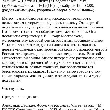
24 с.: ил. – (Настя и Никита) / Представляет Ольга
Гурболикова
// Фома. - №12(116) – декабрь 2012. – С.88. -
(раздел «
Культура
», рубрика «
Обзоры. Что
читать
»).
Метро – самый быстрый вид городского транспорта,
пользоваться которым приходилось каждому. Это - целый
подземный город, огромный, сложный и очень интересный.
Познакомиться с ним поближе помогает эта книга. Она
посвящена открытому в 1935 году Московскому
метрополитену, который считается самым красивым в мире.
Читатель узнает о том, где на нашей планете появились
первые «подземки», как проектировалось и строилось метро в
России, что происходило на линиях метро в годы Великой
Отечественной войны. Много интересного рассказано о том,
как подают в метро чистый воздух, какие светильники
установлены на разных станциях, как обеспечивается
безопасность пассажиров. И конечно, автор говорит о том,
какие открытия можно сделать в этом удивительном музее
под землей.
Что слушать:
Представлены диски:
Александр
Дворкин
.
Афонские рассказы
. Читает автор. – М.:
ПСТГУ, Спасское братство, 2012. Формат: аудиокнига// Фома.