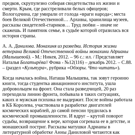
предков, скрупулезно собирая свидетельства их жизни и
смерти. Крым, где расстреливали белых офицеров;
Вологодчина, где умирали от голода «враги народа»; места
боев Великой Отечественной… Архивы, хранилища музеев,
рассказы свидетелей-стариков… Труд любви – иначе не
скажешь. И памятник семье, в судьбе которой отразилась вся
история страны.
А. А.
Данилова
.
Монахиня из разведки. История жизни
ветерана
Великой Отечественной войны монахини Адрианы
(Малышевой).
- М.: Никея, 2012. – 96 с.: ил. / Представляет
Наталья
Богатырёва
// Фома - №12(116) – декабрь 2012. – С.88.
– (раздел «
Культура
», рубрика «
Обзоры. Что
читать
»).
Когда началась война, Наташа Малышева, так зовут героиню
книги, тогда студентка авиационного института, ушла
добровольцем на фронт. Она стала разведчицей, 20 раз
переходила линию фронта, побывала в таких ситуациях,
каких и мужская психика не выдержит. После войны работала
в КБ Королева, участвовала в разработке двигателей
космических кораблей, до самой пенсии трудилась в
космической промышленности. И вдруг – крутой поворот
судьбы, возвращение к вере, которая согревала ее в детстве, и
монашеский постриг. Рассказы матушки Адрианы в
литературной обработке Анны Даниловой читаются как