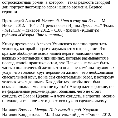
остросюжетный роман, в котором – такая редкость сегодня! –
дан портрет настоящего героя нашего времени. Вернее
героини.
Протоиерей Алексей
Уминский
.
Что я хочу от Бога.
– М.:
Никея, 2012. – 104 с. / Представляет Ирина
Лукьянова
// Фома.
- №12(116) – декабрь 2012. – С.88.- (раздел «
Культура
»,
рубрика «
Обзоры. Что
читать
»).
Книгу протоиерея Алексея Уминского полезно прочитать
человеку, который всерьез задумывается о крещении. Это
краткое обобщение основ нашей веры и напоминание о
важных христианских принципах, которые размываются в
повседневной практике: о том, что Церковь не может быть
частью политической жизни, что она – не комбинат духовных
услуг, что годовой круг церковной жизни – это необходимый
спасательный круг, но не сам спасительный берег, к которому
человек хочет доплыть. Как добиться, чтобы пост был
осмысленным, а молитва не пустой? Автор дает короткие, но
не формальные рекомендации, объясняя, чего не стоит
ожидать от Бога и Церкви – и чего ожидать, напротив, можно
и нужно, и главное – что для этого нужно сделать самому.
Наталия
Волкова
.
Метро. Подземный город
. Художник
Наталия Кондратова. – М.: Издательский дом «Фома», 2012. –