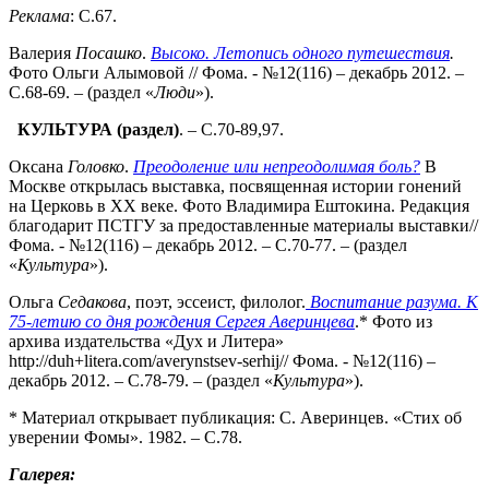
Реклама
: С.67.
Валерия
Посашко
.
Высоко.
Летопись одного путешествия
.
Фото Ольги Алымовой // Фома. - №12(116) – декабрь 2012. –
С.68-69. – (раздел «
Люди
»).
КУЛЬТУРА (раздел)
. – С.70-89,97.
Оксана
Головко
.
Преодоление или непреодолимая боль?
В
Москве открылась выставка, посвященная истории гонений
на Церковь в ХХ веке. Фото Владимира Ештокина. Редакция
благодарит ПСТГУ за предоставленные материалы выставки//
Фома. - №12(116) – декабрь 2012. – С.70-77. – (раздел
«
Культура
»).
Ольга
Седакова
, поэт, эссеист, филолог.
Воспитание разума. К
75-летию со
дня рождения Сергея Аверинцева
.* Фото из
архива издательства «Дух и Литера»
http://duh+litera.com/averynstsev-serhij// Фома. - №12(116) –
декабрь 2012. – С.78-79. – (раздел «
Культура
»).
* Материал открывает публикация: С. Аверинцев. «Стих об
уверении Фомы». 1982. – С.78.
Галерея: