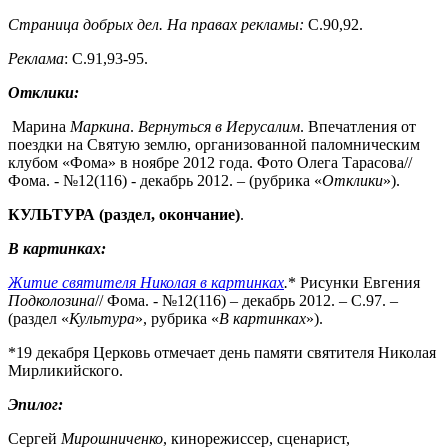
Страница добрых дел. На правах рекламы:
С.90,92.
Реклама
: С.91,93-95.
Отклики:
Марина
Маркина
.
Вернуться в Иерусалим
. Впечатления от
поездки на Святую землю, организованной паломническим
клубом «Фома» в ноябре 2012 года. Фото Олега Тарасова//
Фома. - №12(116) - декабрь 2012. – (рубрика «
Отклики
»).
КУЛЬТУРА (раздел, окончание)
.
В картинках:
Житие святителя Николая в картинках
.
* Рисунки Евгения
Подколозина
// Фома. - №12(116) – декабрь 2012. – С.97. –
(раздел «
Культура
», рубрика «
В картинках
»).
*19 декабря Церковь отмечает день памяти святителя Николая
Мирликийского.
Эпилог:
Сергей
Мирошниченко
, кинорежиссер, сценарист,