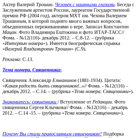
Актер Валерий
Трошин
.
Человек с наивными глазами
. Беседа с
Заслуженным артистом России, лауреатом Государственной
премии РФ (2004 год), актером МХТ им. Чехова Валерием
Трошиным, в которой поднято много важных вопросов,
объединенных переживаниями о вере. Записал Константин
Мацан
. Фото Владимира Ештокина и фото ИТАР-ТАСС//
Фома. - №12(116)- декабрь 2012. – С.8-12. – (рубрика
«
Интервью номера
»). Имеется биографическая справка
«
Валерий Владимирович Трошин
» (С.9).
Реклама:
С.13.
Тема номера. Священники
:
Священник Александр
Ельчанинов
(1881-1934). Цитата:
«
Какая радость
быть священником!..»//
Фома. - №12(116) –
декабрь 2012. – С.14. – (рубрика «
Тема номера. Священники
»).
Знакомьтесь: священники
/ Вступление от
Редакции
. Фото
священника Сергея Клычкова// Фома. - №12(116) – декабрь
2012. – С.14 -15. – (рубрика «
Тема номера. Священники
»).
Почему Вы стали православным священником?
Подборка