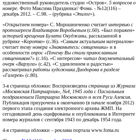
художественный руководитель студии «Остров».
5 вопросов о
номере.
Фото Максима Праздника// Фома. - №12(116) –
декабрь 2012. – С.98. – (рубрика «
Эпилог
»).
«Открытием номера» С. Мирошниченко считает
интервью с
протоиереем
Владимиром Воробьевым
(с.60). «Был поражен»
историей крещения Булата
Окуджавы
, рассказанной в
рубрике «
Коротко
» (с.36). «Самым актуальным материалом»
считает
тему номера «Знакомьтесь: священники»
и в
особенности
опрос «Почему Вы стали православным
священником?»
(с.16). «С интересом»
читал документальный
очерк «Варзуга»
(с.42). «С удивлением и радостью»
рассматривал
работы художника Диодорова в разделе
«Галерея»
(с.80).
3-я страница обложки: Воспроизведена
страница из Журнала
«Московская Патриархия», №4, 1945 года с Пасхальным
поздравлением Патриарха Московского
и
всея Руси Алексия.
Публикация приурочена к окончанию (в начале ноября 2012)
первого этапа создания электронного архива ЖМП. На
сегодняшний день оцифрованы и опубликованы в Интернете
номера журналов с сентября 1943 по декабрь 1954 года.
4-я страница обложки – реклама портала www.foma.ru