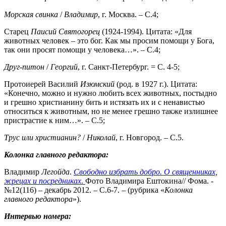
Морская свинка
/
Владимир
, г. Москва. – С.4;
Старец
Паисий Святогорец
(1924-1994). Цитата: «Для
животных человек – это бог. Как мы просим помощи у Бога,
так они просят помощи у человека…». – С.4;
Друг-питон
/
Георгий
, г. Санкт-Петербург. = С. 4-5;
Протоиерей Василий
Изюмский
(род. в 1927 г.). Цитата:
«Конечно, можно и нужно любить всех животных, постыдно
и грешно христианину бить и истязать их и с ненавистью
относиться к животным, но не менее грешно также излишнее
пристрастие к ним…». – С.5;
Трус или христианин?
/
Николай
, г. Новгород. – С.5.
Колонка главного редактора:
Владимир
Легойда
.
Свободно избрать добро. О священниках,
жрецах и
посредниках
.
Фото Владимира Ештокина// Фома. -
№12(116) – декабрь 2012. – С.6-7. – (рубрика «
Колонка
главного редактора
»).
Интервью номера: