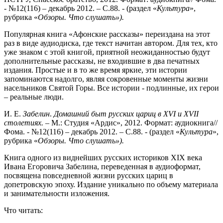
- №12(116) – декабрь 2012. – С.88. - (раздел «
Культура
»,
рубрика «
Обзоры. Что слушать»).
Популярная книга «Афонские рассказы» переиздана на этот
раз в виде аудиодиска, где текст начитан автором. Для тех, кто
уже знаком с этой книгой, приятной неожиданностью будут
дополнительные рассказы, не входившие в два печатных
издания. Простые и в то же время яркие, эти истории
запоминаются надолго, являя сокровенные моменты жизни
насельников Святой Горы. Все истории - подлинные, их герои
– реальные люди.
И. Е.
Забелин
.
Домашний быт русских цариц в
XVI
и
XVII
столетиях.
– М.: Студия «Ардис», 2012. Формат: аудиокнига//
Фома. - №12(116) – декабрь 2012. – С.88. - (раздел «
Культура
»,
рубрика «
Обзоры. Что слушать»).
Книга одного из виднейших русских историков XIX века
Ивана Егоровича Забелина, переведенная в аудиоформат,
посвящена повседневной жизни русских цариц в
допетровскую эпоху. Издание уникально по объему материала
и занимательности изложения.
Что читать: