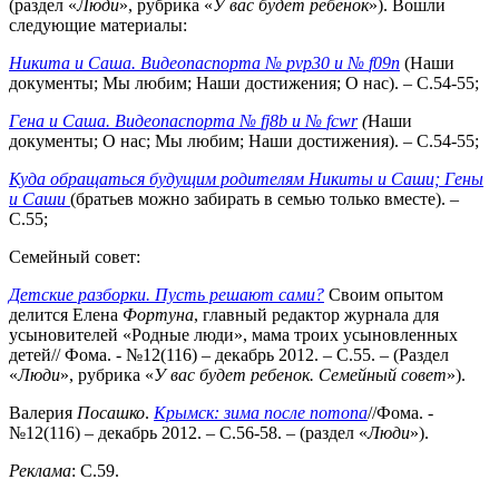
(раздел «
Люди
», рубрика «
У вас будет ребенок
»). Вошли
следующие материалы:
Никита и Саша. Видеопаспорта №
pvp
30 и №
f
09
n
(Наши
документы; Мы любим; Наши достижения; О нас). – С.54-55;
Гена и Саша. Видеопаспорта №
fj
8
b
и №
fcwr
(
Наши
документы; О нас; Мы любим; Наши достижения). – С.54-55;
Куда обращаться будущим родителям Никиты и Саши; Гены
и Саши
(братьев можно забирать в семью только вместе). –
С.55;
Семейный совет:
Детские разборки. Пусть решают сами?
Своим опытом
делится Елена
Фортуна
, главный редактор журнала для
усыновителей «Родные люди», мама троих усыновленных
детей// Фома. - №12(116) – декабрь 2012. – С.55. – (Раздел
«
Люди
», рубрика «
У вас будет ребенок. Семейный совет
»).
Валерия
Посашко
.
Крымск: зима после потопа
//Фома. -
№12(116) – декабрь 2012. – С.56-58. – (раздел «
Люди
»).
Реклама
: С.59.