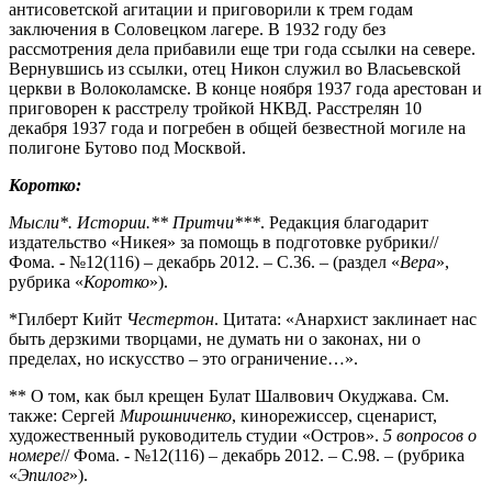
антисоветской агитации и приговорили к трем годам
заключения в Соловецком лагере. В 1932 году без
рассмотрения дела прибавили еще три года ссылки на севере.
Вернувшись из ссылки, отец Никон служил во Власьевской
церкви в Волоколамске. В конце ноября 1937 года арестован и
приговорен к расстрелу тройкой НКВД. Расстрелян 10
декабря 1937 года и погребен в общей безвестной могиле на
полигоне Бутово под Москвой.
Коротко:
Мысли*.
Истории.**
Притчи***
. Редакция благодарит
издательство «Никея» за помощь в подготовке рубрики//
Фома. - №12(116) – декабрь 2012. – С.36. – (раздел «
Вера
»,
рубрика «
Коротко
»).
*Гилберт Кийт
Честертон
. Цитата: «Анархист заклинает нас
быть дерзкими творцами, не думать ни о законах, ни о
пределах, но искусство – это ограничение…».
** О том, как был крещен Булат Шалвович Окуджава. См.
также: Сергей
Мирошниченко
, кинорежиссер, сценарист,
художественный руководитель студии «Остров».
5 вопросов о
номере
// Фома. - №12(116) – декабрь 2012. – С.98. – (рубрика
«
Эпилог
»).