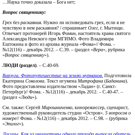
…Наука точно доказала – Бога нет;
Вопрос священнику:
Грех без раскаяния
. Нужно ли исповедовать грех, если я не
чувствую в нем раскаяния? / спрашивает
Олег
, г. Мытищи.
Отвечает протоиерей Игорь
Фомин
, настоятель храма святого
Александра Невского при МГИМО. Фото Владимира
Ештокина и фото из архива журнала «Фома»// Фома. -
№12(116) – декабрь 2012. – С.39. – (раздел «
Вера
», рубрика
«
Вопрос священнику
»).
ЛЮДИ (раздел)
. – С.40-69.
Варзуга. Фотопутешествие на землю мурманов.
Подготовила
Екатерина
Соколова
. Текст игумена
Митрофана
(
Баданина
).
Фото предоставлены издательством «Ладан» (г. Санкт-
Петербург)// Фома. - №12(116) – декабрь 2012. – С.40-47. –
(раздел «
Люди
»).
См. также: Сергей
Мирошниченко
, кинорежиссер, сценарист,
художественный руководитель студии «Остров».
5 вопросов о
номере
// Фома. - №12(116) – декабрь 2012. – С.98. – (рубрика
«
Эпилог
»).
Лосицы.
Как из инициативы одного прихода выросла обитель