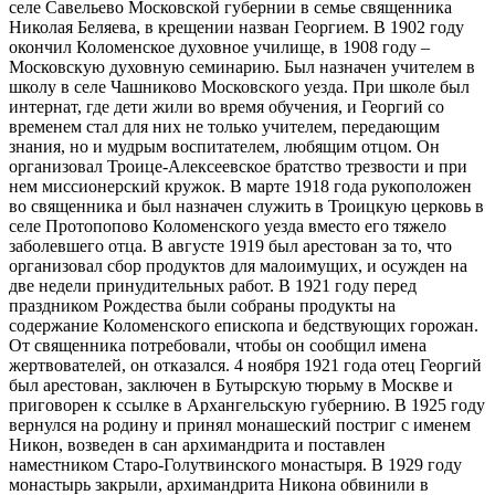
селе Савельево Московской губернии в семье священника
Николая Беляева, в крещении назван Георгием. В 1902 году
окончил Коломенское духовное училище, в 1908 году –
Московскую духовную семинарию. Был назначен учителем в
школу в селе Чашниково Московского уезда. При школе был
интернат, где дети жили во время обучения, и Георгий со
временем стал для них не только учителем, передающим
знания, но и мудрым воспитателем, любящим отцом. Он
организовал Троице-Алексеевское братство трезвости и при
нем миссионерский кружок. В марте 1918 года рукоположен
во священника и был назначен служить в Троицкую церковь в
селе Протопопово Коломенского уезда вместо его тяжело
заболевшего отца. В августе 1919 был арестован за то, что
организовал сбор продуктов для малоимущих, и осужден на
две недели принудительных работ. В 1921 году перед
праздником Рождества были собраны продукты на
содержание Коломенского епископа и бедствующих горожан.
От священника потребовали, чтобы он сообщил имена
жертвователей, он отказался. 4 ноября 1921 года отец Георгий
был арестован, заключен в Бутырскую тюрьму в Москве и
приговорен к ссылке в Архангельскую губернию. В 1925 году
вернулся на родину и принял монашеский постриг с именем
Никон, возведен в сан архимандрита и поставлен
наместником Старо-Голутвинского монастыря. В 1929 году
монастырь закрыли, архимандрита Никона обвинили в