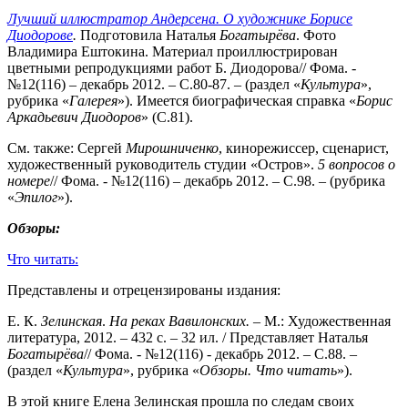
Лучший иллюстратор Андерсена. О художнике Борисе
Диодорове
.
Подготовила Наталья
Богатырёва
. Фото
Владимира Ештокина. Материал проиллюстрирован
цветными репродукциями работ Б. Диодорова// Фома. -
№12(116) – декабрь 2012. – С.80-87. – (раздел «
Культура
»,
рубрика «
Галерея
»). Имеется биографическая справка «
Борис
Аркадьевич Диодоров
» (С.81).
См. также: Сергей
Мирошниченко
, кинорежиссер, сценарист,
художественный руководитель студии «Остров».
5 вопросов о
номере
// Фома. - №12(116) – декабрь 2012. – С.98. – (рубрика
«
Эпилог
»).
Обзоры:
Что читать:
Представлены и отрецензированы издания:
Е. К.
Зелинская
.
На реках Вавилонских.
– М.: Художественная
литература, 2012. – 432 с. – 32 ил. / Представляет Наталья
Богатырёва
// Фома. - №12(116) - декабрь 2012. – С.88. –
(раздел «
Культура
», рубрика «
Обзоры. Что читать
»).
В этой книге Елена Зелинская прошла по следам своих