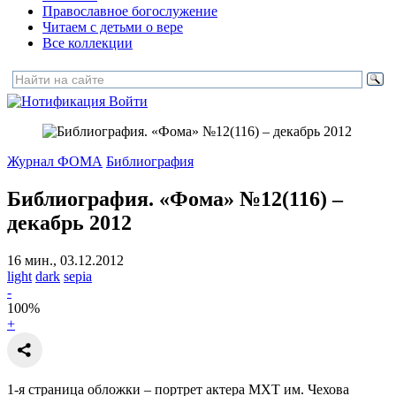
Православное богослужение
Читаем с детьми о вере
Все коллекции
Войти
Журнал ФОМА
Библиография
Библиография. «Фома» №12(116) –
декабрь 2012
16 мин., 03.12.2012
light
dark
sepia
-
100
%
+
1-я страница обложки – портрет актера МХТ им. Чехова