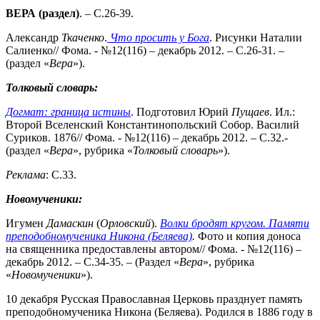
ВЕРА (раздел)
. – С.26-39.
Александр
Ткаченко
.
Что просить у Бога
. Рисунки Наталии
Салиенко// Фома. - №12(116) – декабрь 2012. – С.26-31. –
(раздел «
Вера
»).
Толковый словарь:
Догмат: граница истины
. Подготовил Юрий
Пущаев
. Ил.:
Второй Вселенский Константинопольский Собор. Василий
Суриков. 1876// Фома. - №12(116) – декабрь 2012. – С.32.-
(раздел «
Вера
», рубрика «
Толковый словарь
»).
Реклама
: С.33.
Новомученики:
Игумен
Дамаскин
(
Орловский
).
Волки бродят кругом.
Памяти
преподобномученика Никона (Беляева)
.
Фото и копия доноса
на священника предоставлены автором// Фома. - №12(116) –
декабрь 2012. – С.34-35. – (Раздел «
Вера
», рубрика
«
Новомученики
»).
10 декабря Русская Православная Церковь празднует память
преподобномученика Никона (Беляева). Родился в 1886 году в