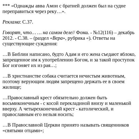
*** «Однажды авва Амон с братией должен был на судне
переправиться через реку…».
Реклама
: С.37.
Говорят, что… … на самом деле
// Фома. - №12(116) – декабрь
2012. - С.38. – (раздел «
Вера
», рубрика «). Ответы на
существующие суждения:
…В Библии написано, будто Адам и его жена съедают яблоко,
запрещенное им к употреблению Богом, и за такой проступок
Бог изгоняет их из рая…;
…В христианстве собака считается нечистым животным,
поэтому верующим людям запрещено держать ее в своем
жилище;
…Православный крест обязательно должен быть
восьмиконечным - с косой перекладиной внизу и маленькой
вверху. А четырехконечный крест - католический, и
православным его нельзя носить;
…В Православной Церкви принято называть священников
«святыми отцами»;