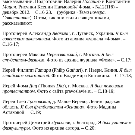
высказываний. Подготовили Валерия
Посашко
и Константин
Мацан
. Рисунки Ксении Наумовой// Фома. - №12(116) –
декабрь 2012. – С.16-23. – (рубрика «
Тема номера.
Священники
»). О том, как они стали священниками,
рассказывают:
Протоиерей Александр
Авдюгин
, г. Луганск, Украина.
Я был
советским школьникам
. Фото из архива журнала «Фома». –
С.16-17;
Протоиерей Максим
Первозванский
, г. Москва.
Я был
студентом-физиком
. Фото из архива журнала «Фома». – С.17;
Иерей Филипп
Гатари
(Philip
Gathari
), г. Ньери, Кения.
Я был
кенийским мальчишкой
. Фото Владимира Ештокина. – С.17-18;
Иерей Фома
Диц
(Thomas
Ditz
), г. Москва.
Я был немецким
протестантом
. Фото с сайта pravoslavie.ru. – С.18-19;
Иерей Глеб
Грозовский
, д. Малое Верево, Ленинградская
область.
Я был футболистом «Зенита».
Фото Мадины
Астаховой. – С.19;
Протоиерей Димитрий
Лукьянов
, г. Белгород.
Я был учителем
физкультуры
. Фото из архива автора. – С.20;