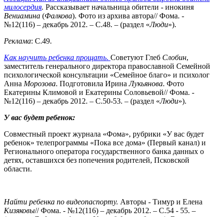
милосердия
.
Рассказывает начальница обители - инокиня
Вениамина
(
Фалкова
). Фото из архива автора// Фома. -
№12(116) – декабрь 2012. – С.48. – (раздел «
Люди
»).
Реклама
: С.49.
Как научить ребенка прощать
.
Советуют Глеб
Слобин
,
заместитель генерального директора православной Семейной
психологической консультации «Семейное благо» и психолог
Анна
Морозова
. Подготовила Ирина
Лукьянова
. Фото
Екатерины Климовой и Екатерины Соловьевой// Фома. -
№12(116) – декабрь 2012. – С.50-53. – (раздел «
Люди
»).
У вас будет ребенок:
Совместный проект журнала «Фома», рубрики «У вас будет
ребенок» телепрограммы «Пока все дома» (Первый канал) и
Регионального оператора государственного банка данных о
детях, оставшихся без попечения родителей, Псковской
области.
Найти ребенка по видеопаспорту.
Авторы - Тимур и Елена
Кизяковы
// Фома. - №12(116) – декабрь 2012. – С.54 - 55. –