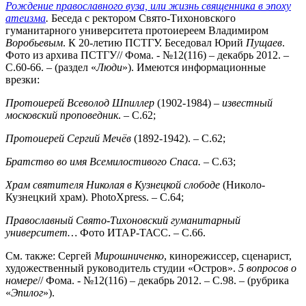
Рождение православного вуза, или жизнь священника в эпоху
атеизма
.
Беседа с ректором Свято-Тихоновского
гуманитарного университета протоиереем Владимиром
Воробьевым
. К 20-летию ПСТГУ. Беседовал Юрий
Пущаев
.
Фото из архива ПСТГУ// Фома. - №12(116) – декабрь 2012. –
С.60-66. – (раздел «
Люди
»). Имеются информационные
врезки:
Протоиерей Всеволод Шпиллер
(1902-1984) –
известный
московский проповедник
. – С.62;
Протоиерей Сергий Мечёв
(1892-1942). – С.62;
Братство во имя Всемилостивого Спаса. –
С.63;
Храм святителя Николая в Кузнецкой слободе
(Николо-
Кузнецкий храм). PhotoXpress. – С.64;
Православный Свято-Тихоновский гуманитарный
университет…
Фото ИТАР-ТАСС. – С.66.
См. также: Сергей
Мирошниченко
, кинорежиссер, сценарист,
художественный руководитель студии «Остров».
5 вопросов о
номере
// Фома. - №12(116) – декабрь 2012. – С.98. – (рубрика
«
Эпилог
»).