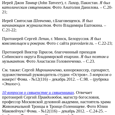
Иерей Джон
Танвир
(John
Tanveer
), г. Лахор, Пакистан.
Я был
католическим священником
. Фото Анатолия Данилова. – С.20-
21;
Иерей Святослав
Шевченко
, г.Благовещенск.
Я был
начинающим
журналистом
. Фото Владимира Ештокина. –
С.21-22;
Протоиерей Сергей
Лепин
, г. Минск, Белоруссия.
Я был
комсомольцем и рокером
. Фото с сайта pravoslavie.ru. – С.22-23;
Протоиерей Виктор
Тарасов
, благочинный приходов
Собинского округа Владимирской епархии.
Я был поэтом и
музыкантом
. Фото Анастасии Головенченко. – С.23.
См. также: Сергей
Мирошниченко
, кинорежиссер, сценарист,
художественный руководитель студии «Остров».
5 вопросов о
номере
// Фома. - №12(116) – декабрь 2012. – С.98. – (рубрика
«
Эпилог
»).
10 вопросов о священстве и священниках
. Отвечает
протоиерей Сергий
Правдолюбов
, магистр богословия,
профессор Московской духовной академии, настоятель храма
Живоначальной Троицы в Троице-Голенищеве. Фото Юлии
Маковейчук// Фома. - №12(116) – декабрь 2012. – С.24-25. –