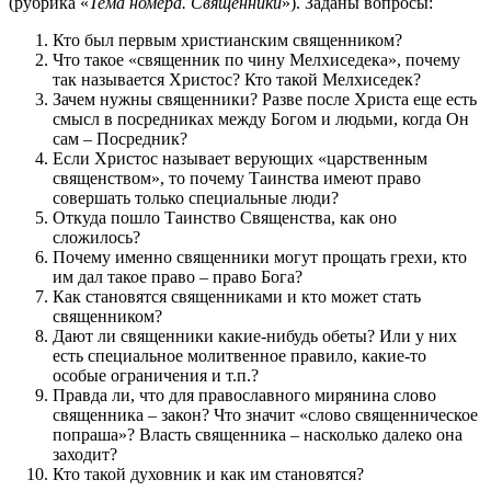
(рубрика «
Тема номера. Священники
»). Заданы вопросы:
Кто был первым христианским священником?
Что такое «священник по чину Мелхиседека», почему
так называется Христос? Кто такой Мелхиседек?
Зачем нужны священники? Разве после Христа еще есть
смысл в посредниках между Богом и людьми, когда Он
сам – Посредник?
Если Христос называет верующих «царственным
священством», то почему Таинства имеют право
совершать только специальные люди?
Откуда пошло Таинство Священства, как оно
сложилось?
Почему именно священники могут прощать грехи, кто
им дал такое право – право Бога?
Как становятся священниками и кто может стать
священником?
Дают ли священники какие-нибудь обеты? Или у них
есть специальное молитвенное правило, какие-то
особые ограничения и т.п.?
Правда ли, что для православного мирянина слово
священника – закон? Что значит «слово священническое
попраша»? Власть священника – насколько далеко она
заходит?
Кто такой духовник и как им становятся?