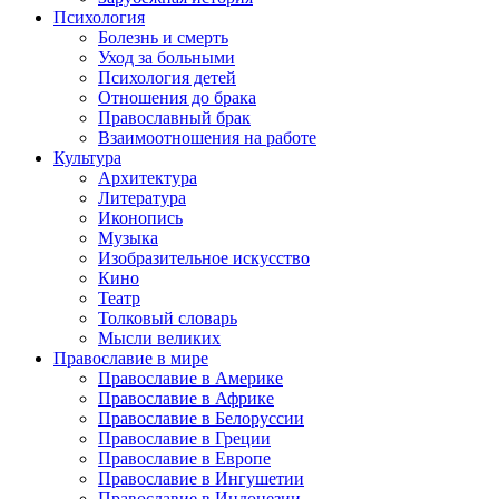
Психология
Болезнь и смерть
Уход за больными
Психология детей
Отношения до брака
Православный брак
Взаимоотношения на работе
Культура
Архитектура
Литература
Иконопись
Музыка
Изобразительное искусство
Кино
Театр
Толковый словарь
Мысли великих
Православие в мире
Православие в Америке
Православие в Африке
Православие в Белоруссии
Православие в Греции
Православие в Европе
Православие в Ингушетии
Православие в Индонезии