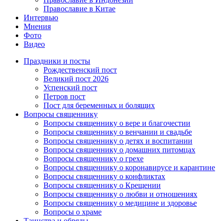
Православие в Китае
Интервью
Мнения
Фото
Видео
Праздники и посты
Рождественский пост
Великий пост 2026
Успенский пост
Петров пост
Пост для беременных и болящих
Вопросы священнику
Вопросы священнику о вере и благочестии
Вопросы священнику о венчании и свадьбе
Вопросы священнику о детях и воспитании
Вопросы священнику о домашних питомцах
Вопросы священнику о грехе
Вопросы священнику о коронавирусе и карантине
Вопросы священнику о конфликтах
Вопросы священнику о Крещении
Вопросы священнику о любви и отношениях
Вопросы священнику о медицине и здоровье
Вопросы о храме
Таинства и обряды