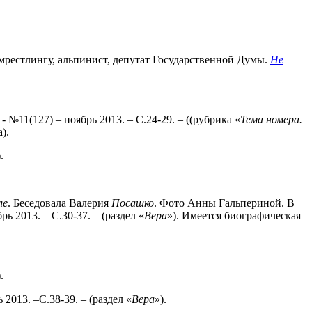
мрестлингу, альпинист, депутат Государственной Думы.
Не
№11(127) – ноябрь 2013. – С.24-29. – ((рубрика «
Тема
номера.
).
.
ле
. Беседовала Валерия
Посашко
. Фото Анны Гальпериной. В
 2013. – С.30-37. – (раздел «
Вера
»). Имеется биографическая
.
2013. –С.38-39. – (раздел «
Вера
»).