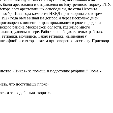
рье, были арестованы и отправлены во Внутреннюю тюрьму ГПУ.
Вскоре всех арестованных освободили, но отца Неофита
22 ноября 1922 года комиссия НКВД приговорила его к трем
1927 года был вызван на допрос, а через несколько дней
а приговорен к лишению прав проживания в ряде городов и
евского района Московской области, где жило много
ельно-трудовом лагере. Работал на общих тяжелых работах.
тетрадки, молились. Такая тетрадка, найденная у
трафной изолятор, а затем приговорен к расстрелу. Приговор
.
льство «Никея» за помощь в подготовке рубрики// Фома. -
нать, что поступаешь плохо».
рот, и злых добрыми творит».