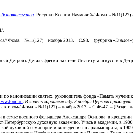
 обстоятельства
.
Рисунки Ксении Наумовой// Фома. - №11(127) – н
/.
иса// Фома. - №11(127) – ноябрь 2013. – С.98. – (рубрика «
Эпилог
»)
ый Детройт. Деталь фрески на стене Института искусств в Детро
ии по канонизации святых, руководитель фонда «Память мучени
ww.fond.ru
.
В «очень хорошем» аду. 3 ноября Церковь празднуе
тором// Фома. - №11(127) – ноябрь 2013. – С.46-47. – (Раздел «
ии в семье военного фельдшера Александра Осипова, в крещении
нкт-Петербургскую духовную академию. Учась в академии, в 190
ской духовной семинарии и возведен в сан архимандрита, в 190
ду архимандрит Неофит по приглашению Патриарха Тихона перее