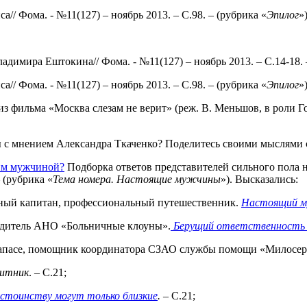
иса// Фома. - №11(127) – ноябрь 2013. – С.98. – (рубрика «
Эпилог
»)
димира Ештокина// Фома. - №11(127) – ноябрь 2013. – С.14-18. 
иса// Фома. - №11(127) – ноябрь 2013. – С.98. – (рубрика «
Эпилог
»)
 из фильма «Москва слезам не верит» (реж. В. Меньшов, в роли Гош
ы с мнением Александра Ткаченко? Поделитесь своими мыслями 
им мужчиной?
Подборка ответов представителей сильного пола 
– (рубрика «
Тема
номера. Настоящие мужчины
»). Высказались:
енный капитан, профессиональный путешественник.
Настоящий му
одитель АНО «Больничные клоуны».
Берущий
ответственность з
 запасе, помощник координатора СЗАО службы помощи «Милосе
итник
. – С.21;
стоинству могут только близкие
.
– С.21;