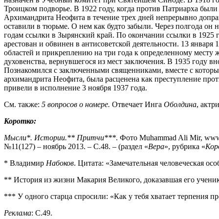
Троицком подворье. В 1922 году, когда против Патриарха был
Архимандрита Неофита в течение трех дней непрерывно допраш
оставили в тюрьме. О нем как будто забыли. Через полгода он 
годам ссылки в Зырянский край. По окончании ссылки в 1925 г
арестован и обвинен в антисоветской деятельности. 13 января
областей и прикреплению на три года к определенному месту ж
духовенства, вернувшегося из мест заключения. В 1935 году вн
Познакомился с заключенными священниками, вместе с которым
архимандрита Неофита, была расценена как преступление проти
привели в исполнение 3 ноября 1937 года.
См. также:
5 вопросов о номере.
Отвечает Инга
Оболдина
, актр
Коротко:
Мысли
*.
Истории.
**
Притчи
***
. Фото Muhammad Ali Mir, www
№11(127) – ноябрь 2013. – С.48. – (раздел «
Вера
», рубрика «
Кор
* Владимир
Набоков
. Цитата: «Замечательная человеческая осо
** История из жизни Макария Великого, доказавшая его ученику
*** У одного старца спросили: «Как у тебя хватает терпения 
Реклама
: С.49.