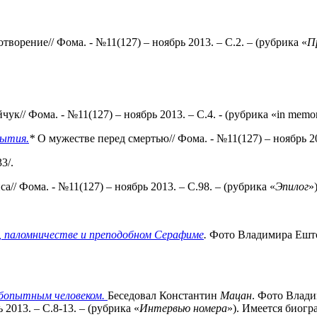
творение// Фома. - №11(127) – ноябрь 2013. – С.2. – (рубрика «
П
к// Фома. - №11(127) – ноябрь 2013. – С.4. - (рубрика «in memo
ытия.
*
О мужестве перед смертью// Фома. - №11(127) – ноябрь 201
3/.
иса// Фома. - №11(127) – ноябрь 2013. – С.98. – (рубрика «
Эпилог
»)
,
паломничестве и преподобном Серафиме
.
Фото Владимира Ешток
юбопытным человеком.
Беседовал Константин
Мацан
. Фото Влади
2013. – С.8-13. – (рубрика «
Интервью
номера
»). Имеется биогр