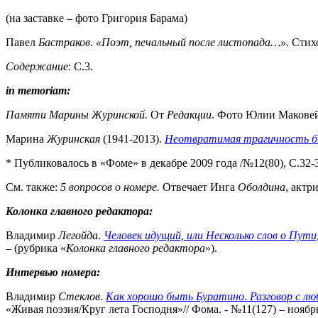
(на заставке – фото Григория Барама)
Павел
Бастраков
.
«Поэт, печальный после листопада…».
Стихо
Содержание
: С.3.
in
memoriam
:
Памяти Марины Журинской.
От
Редакции
. Фото Юлии Маковейчу
Марина
Журинская
(1941-2013).
Неотвратимая трагичность б
* Публиковалось в «Фоме» в декабре 2009 года /№12(80), С.32-3
См. также:
5 вопросов о номере.
Отвечает Инга
Оболдина
, актр
Колонка главного редактора:
Владимир
Легойда
.
Человек идущий, или Несколько слов о Пути
– (рубрика «
Колонка главного редактора
»).
Интервью номера:
Владимир
Стеклов
.
Как хорошо быть Буратино
.
Разговор с л
«Живая поэзия/Круг лета Господня»// Фома. - №11(127) – ноябрь 