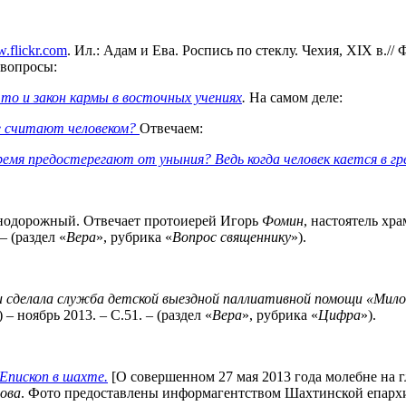
.flickr.com
. Ил.: Адам и Ева. Роспись по стеклу. Чехия, XIX в.// Ф
 вопросы:
что и
закон кармы в восточных учениях
.
На самом деле:
е
считают человеком?
Отвечаем:
емя предостерегают от уныния? Ведь когда человек кается в гре
езнодорожный. Отвечает протоиерей Игорь
Фомин
, настоятель х
– (раздел «
Вера
», рубрика «
Вопрос священнику
»).
и сделала служба детской выездной паллиативной помощи «Милос
ноябрь 2013. – С.51. – (раздел «
Вера
», рубрика «
Цифра
»).
Епископ в шахте.
[О совершенном 27 мая 2013 года молебне на г
ова
. Фото предоставлены информагентством Шахтинской епархии 