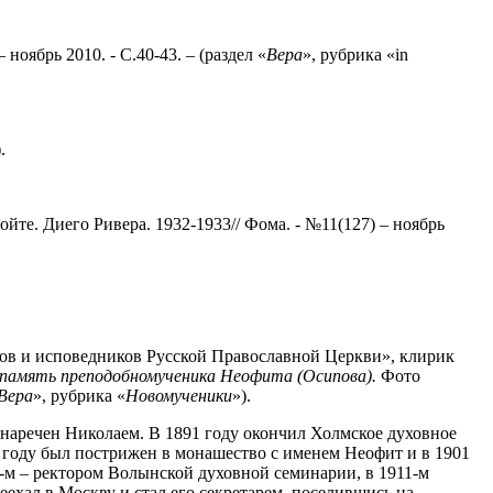
оябрь 2010. - С.40-43. – (раздел «
Вера
», рубрика «in
.
йте. Диего Ривера. 1932-1933// Фома. - №11(127) – ноябрь
ков и исповедников Русской Православной Церкви», клирик
т память преподобномученика Неофита (Осипова).
Фото
Вера
», рубрика «
Новомученики
»).
 наречен Николаем. В 1891 году окончил Холмское духовное
0 году был пострижен в монашество с именем Неофит и в 1901
9-м – ректором Волынской духовной семинарии, в 1911-м
хал в Москву и стал его секретарем, поселившись на