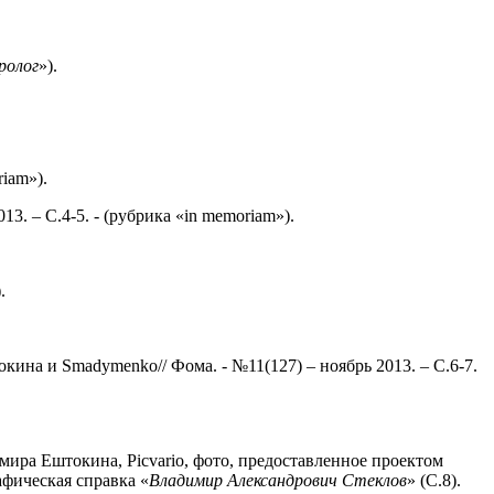
ролог
»).
riam»).
3. – С.4-5. - (рубрика «in memoriam»).
.
ина и Smadymenko// Фома. - №11(127) – ноябрь 2013. – С.6-7.
мира Ештокина, Picvario, фото, предоставленное проектом
афическая справка «
Владимир Александрович
Стеклов
» (С.8).