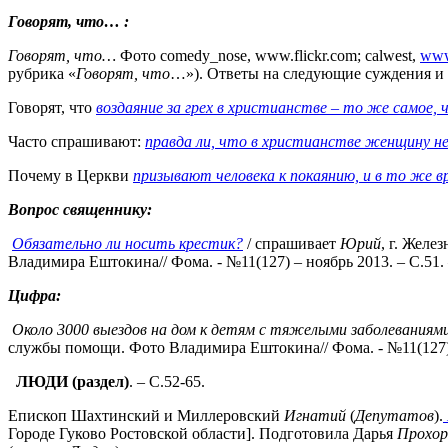
Говорят, что… :
Говорят, что…
Фото comedy_nose, www.flickr.com; calwest,
www
рубрика «
Говорят, что
…»). Ответы на следующие суждения и
Говорят, что
воздаяние за грех в христианстве – то же самое, 
Часто спрашивают:
правда ли, что в христианстве женщину н
Почему в Церкви
призывают человека к покаянию, и в то же вр
Вопрос священнику:
Обязательно ли носить крестик?
/ спрашивает
Юрий
, г. Жел
Владимира Ештокина// Фома. - №11(127) – ноябрь 2013. – С.51. 
Цифра:
Около 3000 выездов на дом к детям с тяжелыми заболеваниям
службы помощи. Фото Владимира Ештокина// Фома. - №11(127) – 
ЛЮДИ (раздел)
. – С.52-65.
Епископ Шахтинский и Миллеровский
Игнатий
(
Депутатов
).
Городе Гуково Ростовской области]. Подготовила Дарья
Прохор