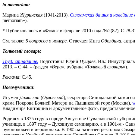
in
memoriam
:
Марина
Журинская
(1941-2013).
Силоамская башня и новейшие
memoriam»).
* Публиковалось в «Фоме» в феврале 2010 года /№2(82), С.28-31
См. также:
5 вопросов о номере.
Отвечает Инга
Оболдина
, актр
Толковый словарь:
Труд: страдание
.
Подготовил Юрий
Пущаев.
Ил.: Индустриальн
2013. – С.44. – (раздел «
Вера
», рубрика «
Толковый словарь
»).
Реклама
: С.45.
Новомученики
:
Игумен
Дамаскин
(
Орловский
), секретарь Синодальной комисс
храма Покрова Божией Матери на Лыщиковой горе (Москва),
w
Владимира Ештокина и документальное фото, предоставленное ав
Родился в 1875 году в городе Августове Сувалковской губерн
училище, в 1897 году – Духовную семинарию, а в 1901-м - Са
рукоположен в иеромонаха. В 1905-м назначен ректором Самар
назначен в Учебный комитет при Святейшем Синоде. В 1918 го