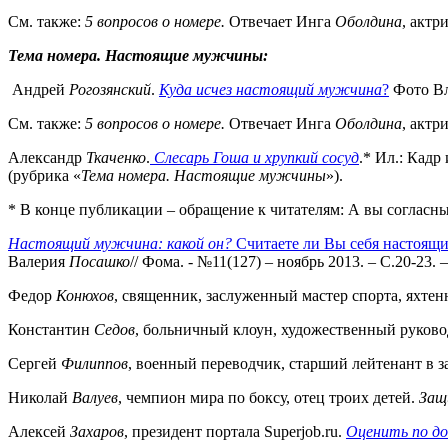
См. также:
5 вопросов о номере.
Отвечает Инга
Оболдина
, актр
Тема номера. Настоящие мужчины:
Андрей
Рогозянский
.
Куда исчез настоящий мужчина
?
Фото Вла
См. также:
5 вопросов о номере.
Отвечает Инга
Оболдина
, актр
Александр
Ткаченко
.
Слесарь Гоша и хрупкий сосуд
.* Ил.: Кадр
(рубрика «
Тема
номера. Настоящие мужчины
»).
* В конце публикации – обращение к читателям: А вы согласн
Настоящий мужчина: какой он?
Считаете ли Вы себя настоящ
Валерия
Посашко
// Фома. - №11(127) – ноябрь 2013. – С.20-23. 
Федор
Конюхов
, священник, заслуженный мастер спорта, яхт
Константин
Седов
, больничный клоун, художественный руков
Сергей
Филиппов
, военный переводчик, старший лейтенант в
Николай
Валуев
, чемпион мира по боксу, отец троих детей.
Защ
Алексей
Захаров
, президент портала Superjob.ru.
Оценить по
до