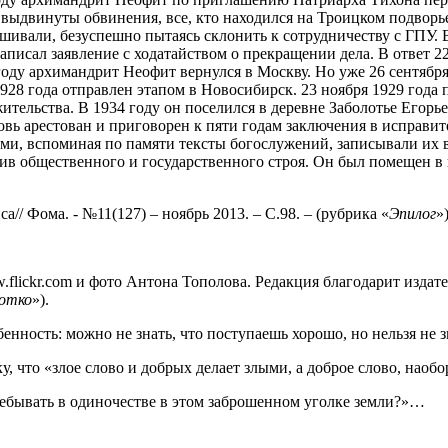
и выдвинуты обвинения, все, кто находился на Троицком подво
ивали, безуспешно пытаясь склонить к сотрудничеству с ГПУ. 
написал заявление с ходатайством о прекращении дела. В ответ 
оду архимандрит Неофит вернулся в Москву. Но уже 26 сентября 
 1928 года отправлен этапом в Новосибирск. 23 ноября 1929 год
ительства. В 1934 году он поселился в деревне Заболотье Егорь
овь арестован и приговорен к пяти годам заключения в исправит
и, вспоминая по памяти тексты богослужений, записывали их в 
в общественного и государственного строя. Он был помещен в ш
иса// Фома. - №11(127) – ноябрь 2013. – С.98. – (рубрика «
Эпилог
»)
.flickr.com и фото Антона Тополова. Редакция благодарит издате
отко
»).
бенность: можно не знать, что поступаешь хорошо, но нельзя не з
, что «злое слово и добрых делает злыми, а доброе слово, наобо
пребывать в одиночестве в этом заброшенном уголке земли?»…