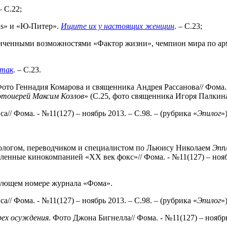
 – С.22;
ius» и «Ю-Питер».
Ищите их у настоящих женщин
. – С.23;
аниченными возможностями «Фактор жизни», чемпион мира по ар
 так
. – С.23.
ото Геннадия Комарова и священника Андрея Рассанова// Фома. - 
тоиерей Максим
Козлов
» (С.25, фото священника Игоря Палкина
иса// Фома. - №11(127) – ноябрь 2013. – С.98. – (рубрика «
Эпилог
»)
лологом, переводчиком и специалистом по Льюису Николаем
Эпп
енные кинокомпанией «ХХ век фокс»// Фома. - №11(127) – ноябрь
дующем номере журнала «Фома».
иса// Фома. - №11(127) – ноябрь 2013. – С.98. – (рубрика «
Эпилог
»)
рех
осуждения
. Фото Джона Бигнелла// Фома. - №11(127) – ноябрь 