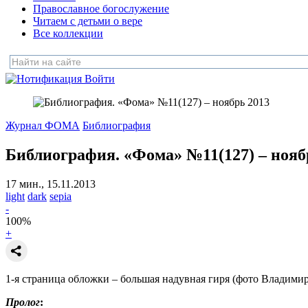
Православное богослужение
Читаем с детьми о вере
Все коллекции
Войти
Журнал ФОМА
Библиография
Библиография. «Фома» №11(127) – нояб
17 мин., 15.11.2013
light
dark
sepia
-
100
%
+
1-я страница обложки – большая надувная гиря (фото Владимир
Пролог
: