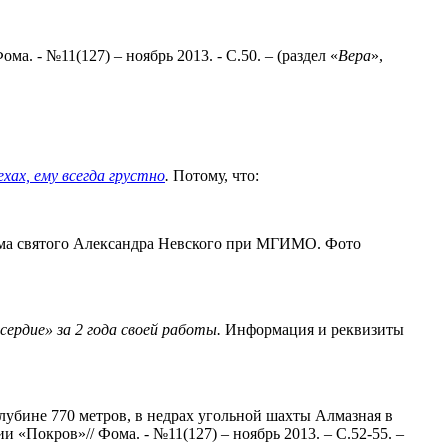
ома. - №11(127) – ноябрь 2013. - С.50. – (раздел «
Вера
»,
хах, ему всегда грустно
.
Потому, что:
рама святого Александра Невского при МГИМО. Фото
ердие» за 2 года своей работы.
Информация и реквизиты
лубине 770 метров, в недрах угольной шахты Алмазная в
«Покров»// Фома. - №11(127) – ноябрь 2013. – С.52-55. –