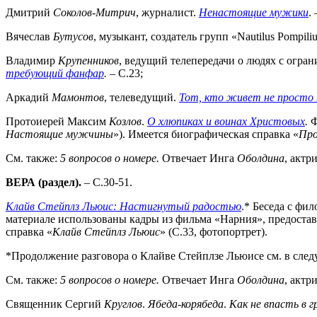
Дмитрий
Соколов-Митрич
, журналист.
Ненастоящие мужики
.
Вячеслав
Бутусов
, музыкант, создатель групп «Nautilus Pompil
Владимир
Крупенников
, ведущий телепередачи о людях с огр
требующий фанфар
.
– С.23;
Аркадий
Мамонтов
, телеведущий.
Тот, кто живет не просто
Протоиерей Максим
Козлов
.
О хлюпиках и воинах Христовых
.
Ф
Настоящие мужчины
»). Имеется биографическая справка «
Про
См. также:
5 вопросов о номере.
Отвечает Инга
Оболдина
, актр
ВЕРА (раздел).
– С.30-51.
Клайв Стейплз Льюис: Настигнутый радостью
.* Беседа с фи
материале использованы кадры из фильма «Нарния», предоставл
справка «
Клайв Стейплз Льюис
» (С.33, фотопортрет).
*Продолжение разговора о Клайве Стейплзе Льюисе см. в сле
См. также:
5 вопросов о номере.
Отвечает Инга
Оболдина
, актр
Священник Сергий
Круглов
.
Ябеда-корябеда
.
Как не впасть в г