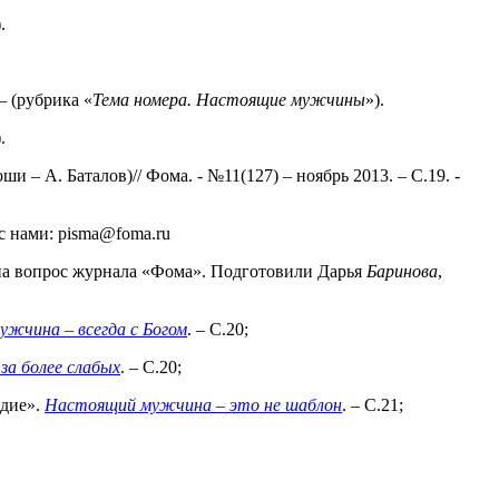
.
– (рубрика «
Тема
номера. Настоящие мужчины
»).
.
и – А. Баталов)// Фома. - №11(127) – ноябрь 2013. – С.19. -
с нами: pisma@foma.ru
на вопрос журнала «Фома». Подготовили Дарья
Баринова
,
жчина – всегда с Богом
. – С.20;
а более слабых
. – С.20;
рдие».
Настоящий мужчина – это не шаблон
. – С.21;