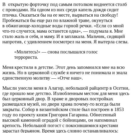
В открытую форточку под самым потолком виднеется столб
с проводами. На одном из них среди капель дождя сидит
птичка. Оказаться бы на ее месте, вырваться на свободу!
Пробежаться бы еще раз по влажной траве, окунуться
в обжигающе-холодные воды горной речки. «Если со мной
что-то случится, мама останется одна», — подумала я. Мне
стало жаль и себя, и маму. И я заплакала. Мальчик, сидящий
напротив, с удивлением посмотрел на меня. Я вытерла слезы.
«Молитесь!» — снова послышался голос
террориста.
Меня крестили в детстве. Этот день запомнился мне на всю
жизнь. Но в церковной службе я ничего не понимала и знала
единственную молитву — «Отче наш».
Мысли унесли меня в Алагир, небольшой райцентр в Осетии,
где прошло мое детство. Излюбленным местом для меня здесь
был церковный двор. В храме и дворовых постройках
размещался музей, но двери храма почему-то всегда были
закрыты. Собор в византийском стиле был построен в 1853
году по проекту князя Григория Гагарина. Обнесенный
высокой каменной оградой с бойницами, он напоминал
крепость. Небольшой погост с покосившимися крестами
зарастал бурьяном. Время здесь словно останавливалось: