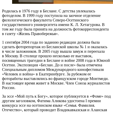
Родилась в 1976 году в Беслане. С детства увлекалась
фотоделом. В 1999 году поступила на заочное отделение
филологического факультета Северо-Осетинского
государственного университета имени К. Л. Хетагурова. В
том же году была принята на должность фотокорреспондента
в газету «Жизнь Правобережья».
1 сентября 2004 года по заданию редакции должна была
сделать фоторепортаж из Бесланской школы № 1 и оказалась
в числе заложников. В 2005 году вышла замуж и переехала
в Москву. В столице прошло несколько ее выставок,
посвященных трагедии в Беслане и войне 2008 года в Южной
Осетии. Экспозиция «Беслан. До и после» была отмечена
Специальным дипломом Международного кинофестиваля
«Человек и война» в Екатеринбурге. За рубежом ее
фотоработы выставлялись во французском городе Монтмеди.
В настоящее время живет в Москве. Член Союза журналистов
России.
За эссе «Мой путь к Богу», которое публикуется в «Фоме» под
другим заголовком, Фатима Аликова удостоена I премии
конкурса эссе на осетинском языке «Семья. Фамилия.
Отечество», который проводит Владикавказская и Аланская