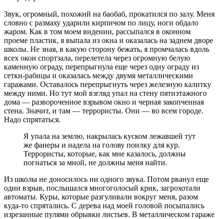
Звук, огромный, похожий на баобаб, прокатился по залу. Меня
словно с размаху ударили кирпичом по лицу, ноги обдало
жаром. Как в том моем видении, рассыпался в оконном
проеме пластик, я выпала из окна и оказалась на заднем дворе
школы. Не зная, в какую сторону бежать, я промчалась вдоль
всех окон спортзала, перелетела через огромную белую
каменную ограду, перепрыгнула еще через одну ограду из
сетки-рабицы и оказалась между двумя металлическими
гаражами. Оставалось перепрыгнуть через железную калитку
между ними. Но тут мой взгляд упал на стену пятиэтажного
дома — развороченное взрывом окно и черная закопченная
стена. Значит, и там — террористы. Они — во всем городе.
Надо спрятаться.
Я упала на землю, накрылась куском лежавшей тут
же фанеры и надела на голову поилку для кур.
Террористы, которые, как мне казалось, должны
погнаться за мной, не должны меня найти.
Из школы не доносилось ни одного звука. Потом рванул еще
один взрыв, послышался многоголосый крик, загрохотали
автоматы. Куры, которые разгуливали вокруг меня, разом
куда-то спрятались. С дерева над моей головой посыпались
изрезанные пулями обрывки листьев. В металлическом гараже