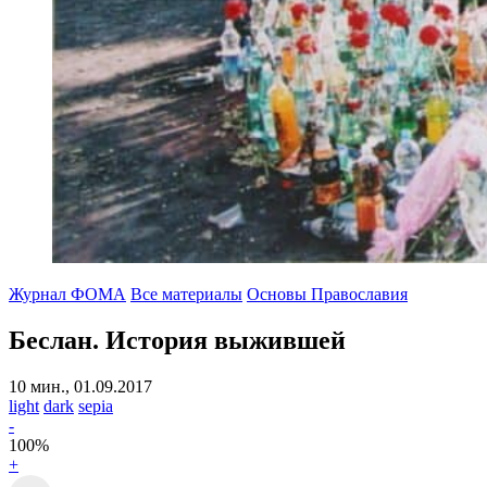
Журнал ФОМА
Все материалы
Основы Православия
Беслан.
История выжившей
10 мин., 01.09.2017
light
dark
sepia
-
100
%
+