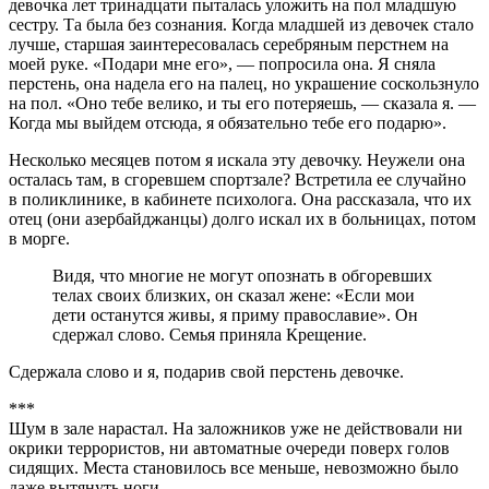
девочка лет тринадцати пыталась уложить на пол младшую
сестру. Та была без сознания. Когда младшей из девочек стало
лучше, старшая заинтересовалась серебряным перстнем на
моей руке. «Подари мне его», — попросила она. Я сняла
перстень, она надела его на палец, но украшение соскользнуло
на пол. «Оно тебе велико, и ты его потеряешь, — сказала я. —
Когда мы выйдем отсюда, я обязательно тебе его подарю».
Несколько месяцев потом я искала эту девочку. Неужели она
осталась там, в сгоревшем спортзале? Встретила ее случайно
в поликлинике, в кабинете психолога. Она рассказала, что их
отец (они азербайджанцы) долго искал их в больницах, потом
в морге.
Видя, что многие не могут опознать в обгоревших
телах своих близких, он сказал жене: «Если мои
дети останутся живы, я приму православие». Он
сдержал слово. Семья приняла Крещение.
Сдержала слово и я, подарив свой перстень девочке.
***
Шум в зале нарастал. На заложников уже не действовали ни
окрики террористов, ни автоматные очереди поверх голов
сидящих. Места становилось все меньше, невозможно было
даже вытянуть ноги.