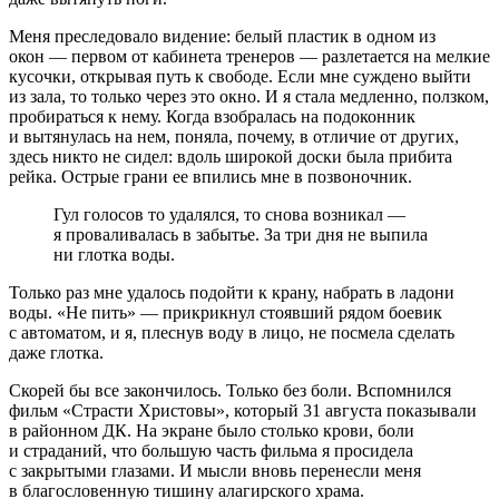
Меня преследовало видение: белый пластик в одном из
окон — первом от кабинета тренеров — разлетается на мелкие
кусочки, открывая путь к свободе. Если мне суждено выйти
из зала, то только через это окно. И я стала медленно, ползком,
пробираться к нему. Когда взобралась на подоконник
и вытянулась на нем, поняла, почему, в отличие от других,
здесь никто не сидел: вдоль широкой доски была прибита
рейка. Острые грани ее впились мне в позвоночник.
Гул голосов то удалялся, то снова возникал —
я проваливалась в забытье. За три дня не выпила
ни глотка воды.
Только раз мне удалось подойти к крану, набрать в ладони
воды. «Не пить» — прикрикнул стоявший рядом боевик
с автоматом, и я, плеснув воду в лицо, не посмела сделать
даже глотка.
Скорей бы все закончилось. Только без боли. Вспомнился
фильм «Страсти Христовы», который 31 августа показывали
в районном ДК. На экране было столько крови, боли
и страданий, что большую часть фильма я просидела
с закрытыми глазами. И мысли вновь перенесли меня
в благословенную тишину алагирского храма.