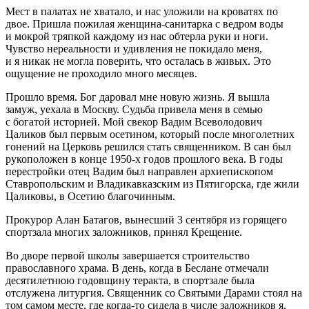
Мест в палатах не хватало, и нас уложили на кроватях по
двое. Пришла пожилая женщина-санитарка с ведром воды
и мокрой тряпкой каждому из нас обтерла руки и ноги.
Чувство нереальности и удивления не покидало меня,
и я никак не могла поверить, что осталась в живых. Это
ощущение не проходило много месяцев.
Прошло время. Бог даровал мне новую жизнь. Я вышла
замуж, уехала в Москву. Судьба привела меня в семью
с богатой историей. Мой свекор Вадим Всеволодович
Цаликов был первым осетином, который после многолетних
гонений на Церковь решился стать священником. В сан был
рукоположен в конце 1950-х годов прошлого века. В годы
перестройки отец Вадим был направлен архиепископом
Ставропольским и Владикавказским из Пятигорска, где жили
Цаликовы, в Осетию благочинным.
Прокурор Алан Батагов, вынесший 3 сентября из горящего
спортзала многих заложников, принял Крещение.
Во дворе первой школы завершается строительство
православного храма. В день, когда в Беслане отмечали
десятилетнюю годовщину теракта, в спортзале была
отслужена литургия. Священник со Святыми Дарами стоял на
том самом месте, где когда-то сидела в числе заложников я.