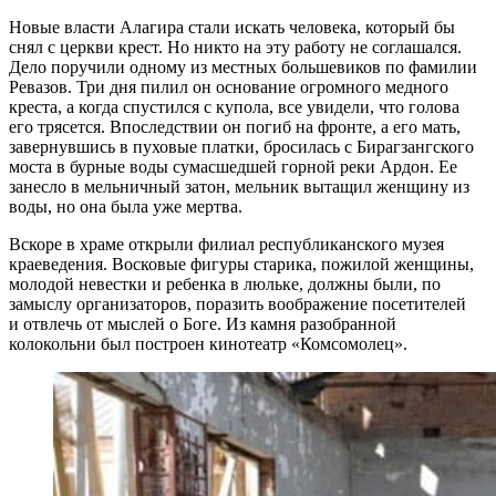
Новые власти Алагира стали искать человека, который бы
снял с церкви крест. Но никто на эту работу не соглашался.
Дело поручили одному из местных большевиков по фамилии
Ревазов. Три дня пилил он основание огромного медного
креста, а когда спустился с купола, все увидели, что голова
его трясется. Впоследствии он погиб на фронте, а его мать,
завернувшись в пуховые платки, бросилась с Бирагзангского
моста в бурные воды сумасшедшей горной реки Ардон. Ее
занесло в мельничный затон, мельник вытащил женщину из
воды, но она была уже мертва.
Вскоре в храме открыли филиал респуб­ликанского музея
краеведения. Восковые фигуры старика, пожилой женщины,
молодой невестки и ребенка в люльке, должны были, по
замыслу организаторов, поразить воображение посетителей
и отвлечь от мыслей о Боге. Из камня разобранной
колокольни был построен кинотеатр «Комсомолец».