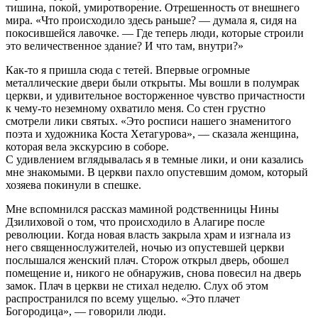
тишина, покой, умиротворение. Отрешенность от внешнего
мира. «Что происходило здесь раньше? — думала я, сидя на
покосившейся лавочке. — Где теперь люди, которые строили
это величественное здание? И что там, внутри?»
Как-то я пришла сюда с тетей. Впервые огромные
металлические двери были открыты. Мы вошли в полумрак
церкви, и удивительное восторженное чувство причастности
к чему-то неземному охватило меня. Со стен грустно
смотрели лики святых. «Это росписи нашего знаменитого
поэта и художника Коста Хетагурова», — сказала женщина,
которая вела экскурсию в соборе.
С удивлением вглядывалась я в темные лики, и они казались
мне знакомыми. В церкви пахло опустевшим домом, который
хозяева покинули в спешке.
Мне вспомнился рассказ маминой родственницы Нины
Дзилиховой о том, что происходило в Алагире после
революции. Когда новая власть закрыла храм и изгнала из
него священнослужителей, ночью из опустевшей церкви
послышался женский плач. Сторож открыл дверь, обошел
помещение и, никого не обнаружив, снова повесил на дверь
замок. Плач в церкви не стихал неделю. Слух об этом
распространился по всему ущелью. «Это плачет
Богородица», — говорили люди.