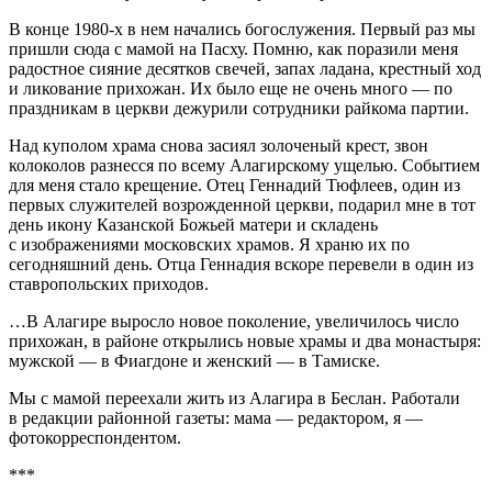
В конце 1980-х в нем начались богослужения. Первый раз мы
пришли сюда с мамой на Пасху. Помню, как поразили меня
радостное сияние десятков свечей, запах ладана, крестный ход
и ликование прихожан. Их было еще не очень много — по
праздникам в церкви дежурили сотрудники райкома партии.
Над куполом храма снова засиял золоченый крест, звон
колоколов разнесся по всему Алагирскому ущелью. Событием
для меня стало крещение. Отец Геннадий Тюфлеев, один из
первых служителей возрожденной церкви, подарил мне в тот
день икону Казанской Божьей матери и складень
с изображениями московских храмов. Я храню их по
сегодняшний день. Отца Геннадия вскоре перевели в один из
ставропольских приходов.
…В Алагире выросло новое поколение, увеличилось число
прихожан, в районе открылись новые храмы и два монастыря:
мужской — в Фиагдоне и женский — в Тамиске.
Мы с мамой переехали жить из Алагира в Беслан. Работали
в редакции районной газеты: мама — редактором, я —
фотокорреспондентом.
***