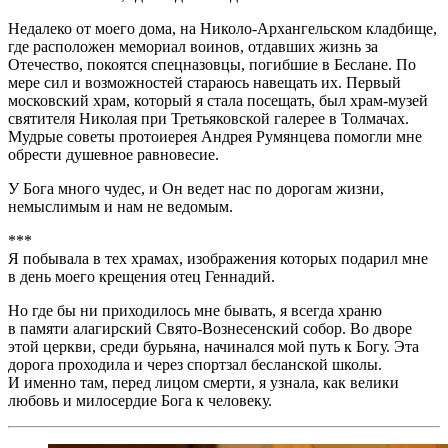
Недалеко от моего дома, на Николо-Архангельском кладбище,
где расположен мемориал воинов, отдавших жизнь за
Отечество, покоятся спецназовцы, погибшие в Беслане. По
мере сил и возможностей стараюсь навещать их. Первый
московский храм, который я стала посещать, был храм-музей
святителя Николая при Третьяковской галерее в Толмачах.
Мудрые советы протоиерея Андрея Румянцева помогли мне
обрести душевное равновесие.
У Бога много чудес, и Он ведет нас по дорогам жизни,
немыслимым и нам не ведомым.
***
Я побывала в тех храмах, изображения которых подарил мне
в день моего крещения отец Геннадий.
Но где бы ни приходилось мне бывать, я всегда храню
в памяти алагирский Свято-Вознесенский собор. Во дворе
этой церкви, среди бурьяна, начинался мой путь к Богу. Эта
дорога проходила и через спортзал бесланской школы.
И именно там, перед лицом смерти, я узнала, как велики
любовь и милосердие Бога к человеку.