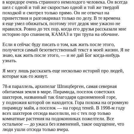
в коридоре очень странного немолодого человека. Он всегда
шел с одной и той же скоростью одной и той же твердой
походкой и смотрел только прямо. Он не отвечал на
приветствия и разговаривал только по делу. В те времена
я еще умел обижаться, поэтому этот дедок мне ужасно не
нравился. Ровно до тех пор, когда его друзья рассказали мне
историю про спаниеля, КАМАЗ и три трупа на обочине.
Если я сейчас буду писать о том, как жить после этого,
получится самый безответственный текст в моей жизни. Я не
знаю, как жить после этого, — и не дай Бог когда-нибудь
узнать.
Я могу лишь рассказать еще несколько историй про людей,
которые как-то живут.
78-я параллель, архипелаг Шпицберген, самая северная
обитаемая земля в мире. Пирамида, поселок советских
шахтеров, названный так благодаря одноименной горе,
у подножия которой он находится. Гора похожа на огромную
пирамиду майя, а поселок — на город теней. В 1998-м году
всех шахтеров отсюда выселили, но с тех пор только
комнатные растения на подоконниках пожелтели. Все
остальное — до ужаса без изменений, такое ощущение, что
люди ушли отсюда только вчера.