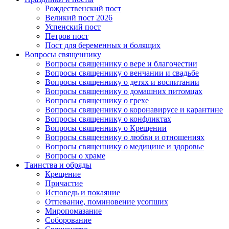
Рождественский пост
Великий пост 2026
Успенский пост
Петров пост
Пост для беременных и болящих
Вопросы священнику
Вопросы священнику о вере и благочестии
Вопросы священнику о венчании и свадьбе
Вопросы священнику о детях и воспитании
Вопросы священнику о домашних питомцах
Вопросы священнику о грехе
Вопросы священнику о коронавирусе и карантине
Вопросы священнику о конфликтах
Вопросы священнику о Крещении
Вопросы священнику о любви и отношениях
Вопросы священнику о медицине и здоровье
Вопросы о храме
Таинства и обряды
Крещение
Причастие
Исповедь и покаяние
Отпевание, поминовение усопших
Миропомазание
Соборование