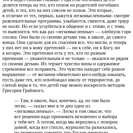
делятся теперь на тех, кто похож на родителей погибших
детей, и тех, кто на них совсем не похож. Эти вторые,
в отличие от тех, первых, кажутся легкомысленными: смотрят
развлекательные программы, улыбаются, смеются, даже траур
не носят. Но если углубиться в общение и с этими, и с теми,
то выяснится, что как раз «легкомысленные» — хлебнули горя
сполна. Они были со своими детьми там, в школе, до самого
конца. Они сделали для их спасения все, что могли, и теперь
у них нет ни к кому претензий — ни к себе, ни к Богу, ни
к кесарю. Эти претензии есть у тех, кто по разным
причинам — уважительным и не только — оказался не рядом
со своими детьми. Их терзает чувство вины и одержимое
стремление все исправить. Это чувство находит себе разное
выражение — от желания обязательно кого-нибудь наказать,
пусть даже тех, кто освобождал школу от террористов, до
слепой веры в то, что детей еще можно воскресить методом
Григория Грабового.
— Там, в школе, был, конечно, ад, но там было
легко, — сказал мне в те дни один из
«легкомысленных». — Легко в том смысле, что
все решения надо принимать мгновенно и выбора
у тебя нет. А потом, когда мы вернулись с похорон
домой, когда все стихло, журналисты разъехались,
по телевизору говорить про Беслан перестали —