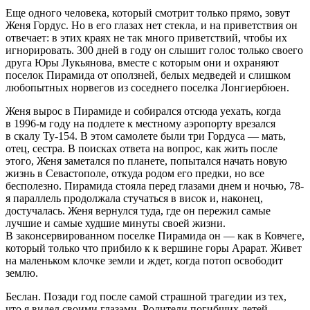
Еще одного человека, который смотрит только прямо, зовут
Женя Гордус. Но в его глазах нет стекла, и на приветствия он
отвечает: в этих краях не так много приветствий, чтобы их
игнорировать. 300 дней в году он слышит голос только своего
друга Юры Лукьянова, вместе с которым они и охраняют
поселок Пирамида от оползней, белых медведей и слишком
любопытных норвегов из соседнего поселка Лонгиербюен.
Женя вырос в Пирамиде и собирался отсюда уехать, когда
в 1996-м году на подлете к местному аэропорту врезался
в скалу Ту-154. В этом самолете были три Гордуса — мать,
отец, сестра. В поисках ответа на вопрос, как жить после
этого, Женя заметался по планете, попытался начать новую
жизнь в Севастополе, откуда родом его предки, но все
бесполезно. Пирамида стояла перед глазами днем и ночью, 78-
я параллель продолжала стучаться в висок и, наконец,
достучалась. Женя вернулся туда, где он пережил самые
лучшие и самые худшие минуты своей жизни.
В законсервированном поселке Пирамида он — как в Ковчеге,
который только что прибило к к вершине горы Арарат. Живет
на маленьком клочке земли и ждет, когда потоп освободит
землю.
Беслан. Позади год после самой страшной трагедии из тех,
что я видел своими глазами. Родители погибших детей