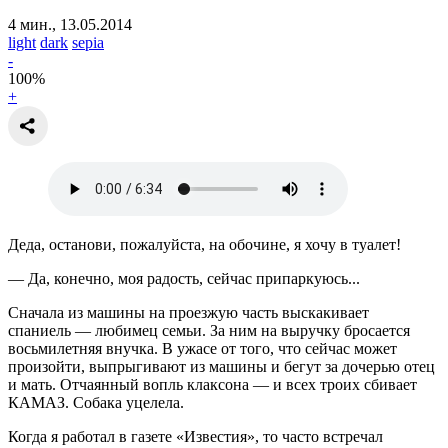
4 мин., 13.05.2014
light
dark
sepia
-
100
%
+
Деда, останови, пожалуйста, на обочине, я хочу в туалет!
— Да, конечно, моя радость, сейчас припаркуюсь...
Сначала из машины на проезжую часть выскакивает
спаниель — любимец семьи. За ним на выручку бросается
восьмилетняя внучка. В ужасе от того, что сейчас может
произойти, выпрыгивают из машины и бегут за дочерью отец
и мать. Отчаянный вопль клаксона — и всех троих сбивает
КАМАЗ. Собака уцелела.
Когда я работал в газете «Известия», то часто встречал