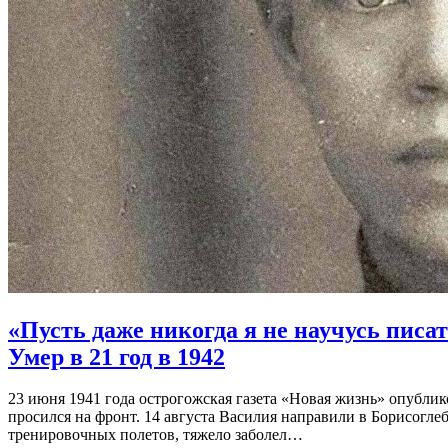
«Пусть даже никогда я не научусь писа
Умер в 21 год в 1942
23 июня 1941 года острогожская газета «Новая жизнь» опублик
просился на фронт. 14 августа Василия направили в Борисогле
тренировочных полетов, тяжело заболел…