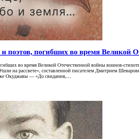
и поэтов, погибших во время Великой 
бших во время Великой Отечественной войны воинов-стихотворц
«Ушли на рассвете», составленной писателем Дмитрием Шеваров
троке Окуджавы — «До свидания,…