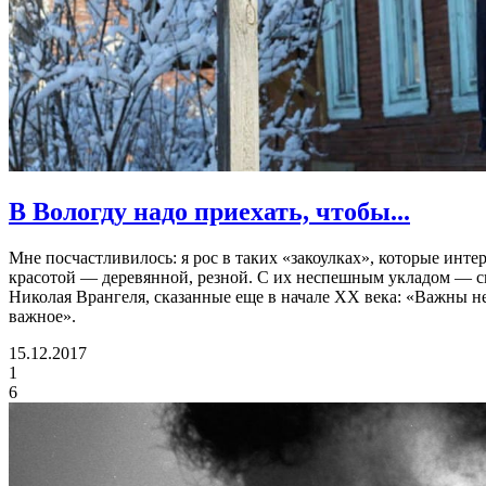
В Вологду надо приехать, чтобы...
Мне посчастливилось: я рос в таких «закоулках», которые инт
красотой — деревянной, резной. С их неспешным укладом — ско
Николая Врангеля, сказанные еще в начале ХХ века: «Важны не 
важное».
15.12.2017
1
6