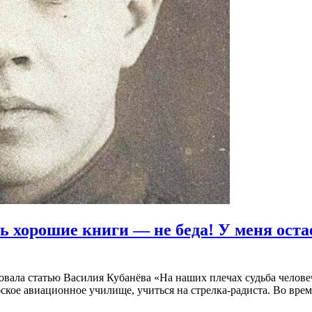
ть хорошие книги — не беда! У меня ост
овала статью Василия Кубанёва «На наших плечах судьба челове
бское авиационное училище, учиться на стрелка-радиста. Во вре