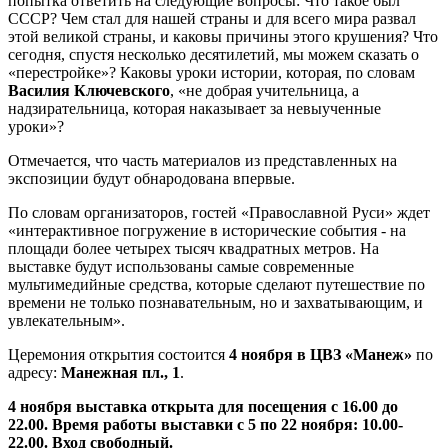
попытка ответить на следующие вопросы: Что такое был
СССР? Чем стал для нашей страны и для всего мира развал
этой великой страны, и каковы причины этого крушения? Что
сегодня, спустя несколько десятилетий, мы можем сказать о
«перестройке»? Каковы уроки истории, которая, по словам
Василия Ключевского
, «не добрая учительница, а
надзирательница, которая наказывает за невыученные
уроки»?
Отмечается, что часть материалов из представленных на
экспозиции будут обнародована впервые.
По словам организаторов, гостей «Православной Руси» ждет
«интерактивное погружение в исторические события - на
площади более четырех тысяч квадратных метров. На
выставке будут использованы самые современные
мультимедийные средства, которые сделают путешествие по
времени не только познавательным, но и захватывающим, и
увлекательным».
Церемония открытия состоится
4 ноября в ЦВЗ «Манеж»
по
адресу:
Манежная пл., 1
.
4 ноября выставка открыта для посещения с 16.00 до
22.00. Время работы выставки с 5 по 22 ноября: 10.00-
22.00. Вход свободный.