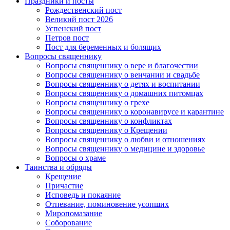
Праздники и посты
Рождественский пост
Великий пост 2026
Успенский пост
Петров пост
Пост для беременных и болящих
Вопросы священнику
Вопросы священнику о вере и благочестии
Вопросы священнику о венчании и свадьбе
Вопросы священнику о детях и воспитании
Вопросы священнику о домашних питомцах
Вопросы священнику о грехе
Вопросы священнику о коронавирусе и карантине
Вопросы священнику о конфликтах
Вопросы священнику о Крещении
Вопросы священнику о любви и отношениях
Вопросы священнику о медицине и здоровье
Вопросы о храме
Таинства и обряды
Крещение
Причастие
Исповедь и покаяние
Отпевание, поминовение усопших
Миропомазание
Соборование