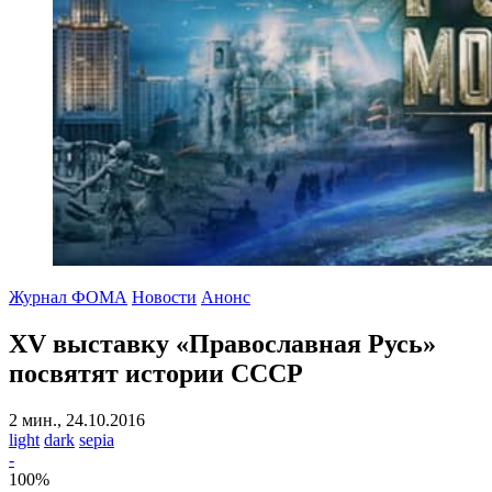
Журнал ФОМА
Новости
Анонс
XV выставку «Православная Русь»
посвятят истории СССР
2 мин., 24.10.2016
light
dark
sepia
-
100
%