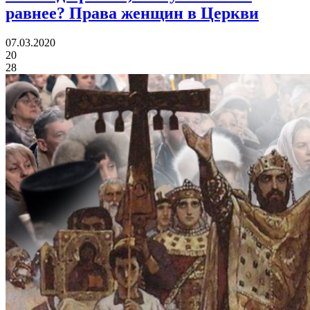
равнее?
Права женщин в Церкви
07.03.2020
20
28