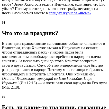
верба? Зачем Христос въехал в Иерусалим, если знал, что Его
убьют? Почему в этот день можно есть рыбу, несмотря на
пост? Разбираемся вместе в
слайдах журнала «Фома»
.
01
Что это за праздник?
В этот день православные вспоминают событие, описанное в
Евангелии, когда Христос въехал в Иерусалим на ослике,
чтобы отпраздновать пасху (у иудеев пасха была
воспоминанием освобождения еврейского народа из плена
египтян). За несколько дней до этого Христос воскресил
своего друга Лазаря. Слух об этом невероятном чуде быстро
распространился в народе. Поэтому многие люди собрались,
чтобыувидеть и встретить Спасителя. Они кричали ему:
Осанна! Благословен грядущий во Имя Господне, Царь
Израилев!
(Ин
12
:13) — и постилали свои одежды на Его пути
(Мф. 21:8).
02
Есть ли какие-то традиции, связанные