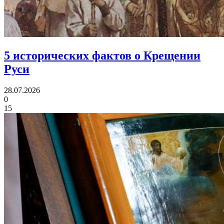
5 исторических фактов
о Крещении
Руси
28.07.2026
0
15