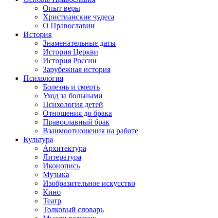
Опыт веры
Христианские чудеса
О Православии
История
Знаменательные даты
История Церкви
История России
Зарубежная история
Психология
Болезнь и смерть
Уход за больными
Психология детей
Отношения до брака
Православный брак
Взаимоотношения на работе
Культура
Архитектура
Литература
Иконопись
Музыка
Изобразительное искусство
Кино
Театр
Толковый словарь