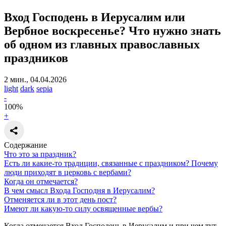
Вход Господень в Иерусалим или
Вербное воскресенье?
Что нужно знать
об одном из главных православных
праздников
2 мин., 04.04.2026
light
dark
sepia
-
100
%
+
Содержание
Что это за праздник?
Есть ли какие-то традиции, связанные с праздником? Почему
люди приходят в церковь с вербами?
Когда он отмечается?
В чем смысл Входа Господня в Иерусалим?
Отменяется ли в этот день пост?
Имеют ли какую-то силу освященные вербы?
Когда отмечается Вход Господень в Иерусалим и при чем тут