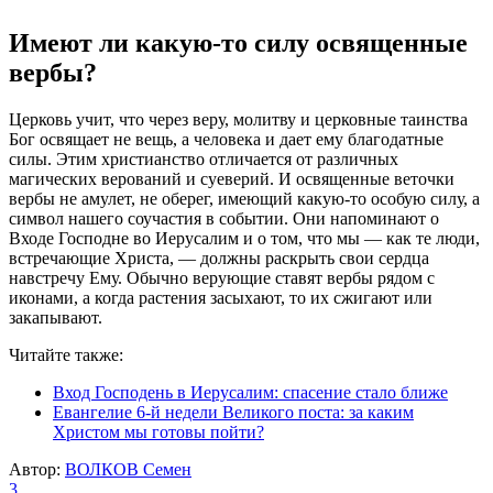
Имеют ли какую-то силу освященные
вербы?
Церковь учит, что через веру, молитву и церковные таинства
Бог освящает не вещь, а человека и дает ему благодатные
силы. Этим христианство отличается от различных
магических верований и суеверий. И освященные веточки
вербы не амулет, не оберег, имеющий какую-то особую силу, а
символ нашего соучастия в событии. Они напоминают о
Входе Господне во Иерусалим и о том, что мы — как те люди,
встречающие Христа, — должны раскрыть свои сердца
навстречу Ему. Обычно верующие ставят вербы рядом с
иконами, а когда растения засыхают, то их сжигают или
закапывают.
Читайте также:
Вход Господень в Иерусалим: спасение стало ближе
Евангелие 6-й недели Великого поста: за каким
Христом мы готовы пойти?
Автор:
ВОЛКОВ Семен
3