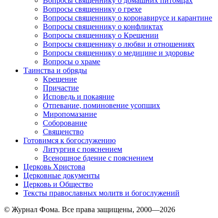
Вопросы священнику о домашних питомцах
Вопросы священнику о грехе
Вопросы священнику о коронавирусе и карантине
Вопросы священнику о конфликтах
Вопросы священнику о Крещении
Вопросы священнику о любви и отношениях
Вопросы священнику о медицине и здоровье
Вопросы о храме
Таинства и обряды
Крещение
Причастие
Исповедь и покаяние
Отпевание, поминовение усопших
Миропомазание
Соборование
Священство
Готовимся к богослужению
Литургия с пояснением
Всенощное бдение с пояснением
Церковь Христова
Церковные документы
Церковь и Общество
Тексты православных молитв и богослужений
© Журнал Фома. Все права защищены, 2000—2026