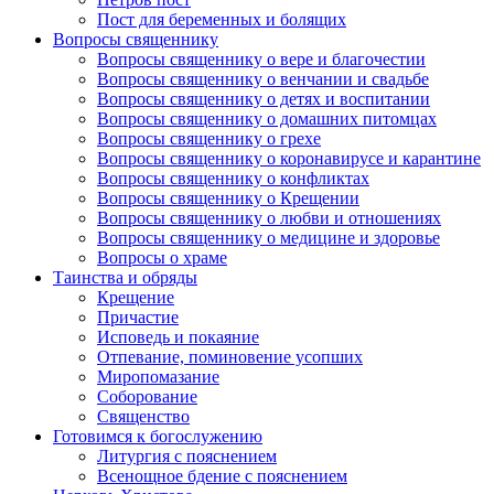
Пост для беременных и болящих
Вопросы священнику
Вопросы священнику о вере и благочестии
Вопросы священнику о венчании и свадьбе
Вопросы священнику о детях и воспитании
Вопросы священнику о домашних питомцах
Вопросы священнику о грехе
Вопросы священнику о коронавирусе и карантине
Вопросы священнику о конфликтах
Вопросы священнику о Крещении
Вопросы священнику о любви и отношениях
Вопросы священнику о медицине и здоровье
Вопросы о храме
Таинства и обряды
Крещение
Причастие
Исповедь и покаяние
Отпевание, поминовение усопших
Миропомазание
Соборование
Священство
Готовимся к богослужению
Литургия с пояснением
Всенощное бдение с пояснением