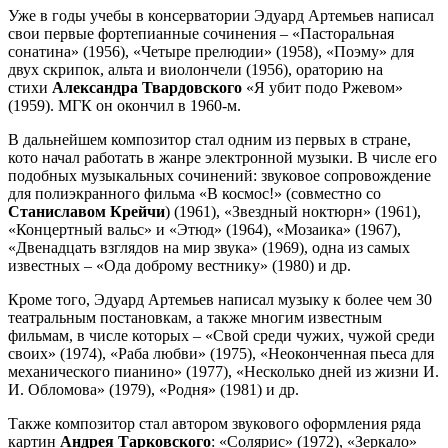
Уже в годы учебы в консерватории Эдуард Артемьев написал
свои первые фортепианные сочинения – «Пасторальная
сонатина» (1956), «Четыре прелюдии» (1958), «Поэму» для
двух скрипок, альта и виолончели (1956), ораторию на
стихи
Александра Твардовского
«Я убит подо Ржевом»
(1959). МГК он окончил в 1960-м.
В дальнейшем композитор стал одним из первых в стране,
кото начал работать в жанре электронной музыки. В числе его
подобных музыкальных сочинений: звуковое сопровождение
для полиэкранного фильма «В космос!» (совместно со
Станиславом Крейчи
) (1961), «Звездный ноктюрн» (1961),
«Концертный вальс» и «Этюд» (1964), «Мозаика» (1967),
«Двенадцать взглядов на мир звука» (1969), одна из самых
известных – «Ода доброму вестнику» (1980) и др.
Кроме того, Эдуард Артемьев написал музыку к более чем 30
театральным постановкам, а также многим известным
фильмам, в числе которых – «Свой среди чужих, чужой среди
своих» (1974), «Раба любви» (1975), «Неоконченная пьеса для
механического пианино» (1977), «Несколько дней из жизни И.
И. Обломова» (1979), «Родня» (1981) и др.
Также композитор стал автором звукового оформления ряда
картин
Андрея Тарковского
: «Солярис» (1972), «Зеркало»