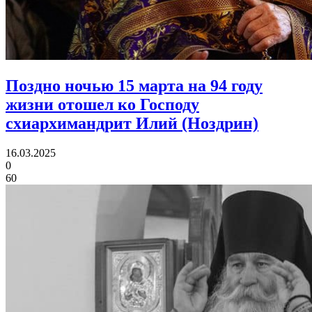
Поздно ночью 15 марта на 94 году
жизни отошел ко Господу
схиархимандрит Илий (Ноздрин)
16.03.2025
0
60