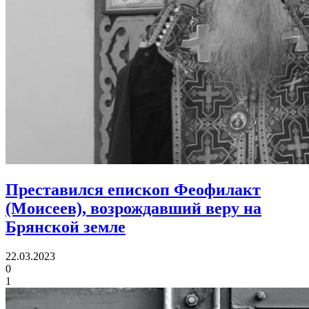
Преставился епископ Феофилакт
(Моисеев),
возрождавший веру на
Брянской земле
22.03.2023
0
1