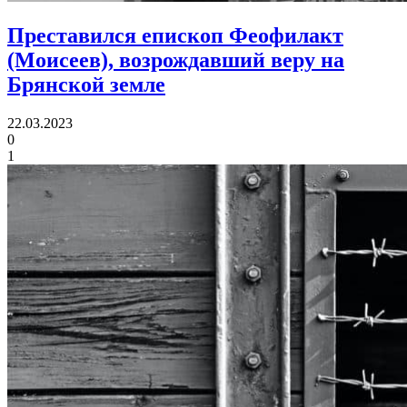
Преставился епископ Феофилакт
(Моисеев),
возрождавший веру на
Брянской земле
22.03.2023
0
1