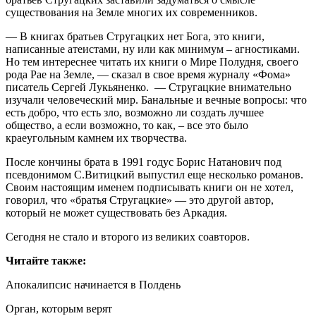
существования на Земле многих их современников.
— В книгах братьев Стругацких нет Бога, это книги,
написанные атеистами, ну или как минимум – агностиками.
Но тем интереснее читать их книги о Мире Полудня, своего
рода Рае на Земле, — сказал в свое время журналу «Фома»
писатель Сергей Лукьяненко. — Стругацкие внимательно
изучали человеческий мир. Банальные и вечные вопросы: что
есть добро, что есть зло, возможно ли создать лучшее
общество, а если возможно, то как, – все это было
краеугольным камнем их творчества.
После кончины брата в 1991 годуc Борис Натанович под
псевдонимом С.Витицкий выпустил еще несколько романов.
Своим настоящим именем подписывать книги он не хотел,
говорил, что «братья Стругацкие» — это другой автор,
который не может существовать без Аркадия.
Сегодня не стало и второго из великих соавторов.
Читайте также:
Апокалипсис начинается в Полдень
Орган, которым верят