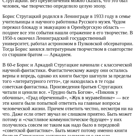
Стругацкий. Без преувеличения можно сказать, что это был
человек, чье творчество определило целую эпоху.
Борис Стругацкий родился в Ленинграде в 1933 году в семье
учительницы и научного работника Русского музея. Чудом
пережил блокаду и эвакуацию в Оренбургскую область —
позднее все эти события нашли отражение в его творчестве. В
1950-х окончил Ленинградский государственный
университет, работал астрономом в Пулковской обсерватории.
Тогда Борис занялся литературным творчеством в соавторстве
со старшим братом — Аркадием.
В 60-е Борис и Аркадий Стругацкие начинали с классической
научной-фантастики. Фантастическому жанру они остались
верны и впредь, однако их книги быстро шагнули за пределы
того «литературного гетто», где находилась в те годы
советская фантастика. Произведения братьев Стругацких
читали и ценили все. «Трудно быть Богом», «Пикник у
обочины», «Град обреченный», «Жук в муравейнике» — все
эти книги были попыткой ответить на главные вопросы
человеческой жизни. Причем ответить честно, несмотря ни на
что. Даже если ответ звучал не слишком приятно. Быть может
потому и «счастливое коммунистическое будущее» у них
получилось совсем не таким как надо было в передовой
«советской фантастике». Быть может потому именно книги
братьев Стругацких заставили задуматься о смысле