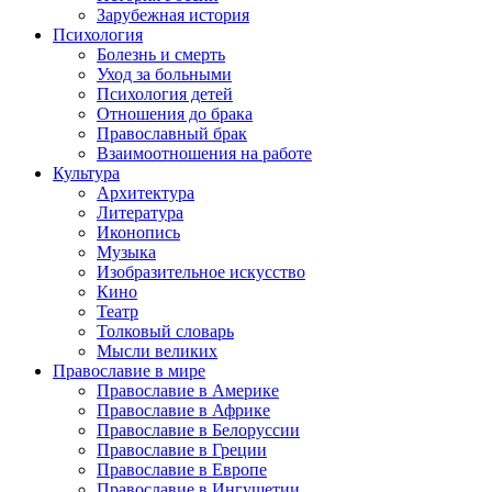
Зарубежная история
Психология
Болезнь и смерть
Уход за больными
Психология детей
Отношения до брака
Православный брак
Взаимоотношения на работе
Культура
Архитектура
Литература
Иконопись
Музыка
Изобразительное искусство
Кино
Театр
Толковый словарь
Мысли великих
Православие в мире
Православие в Америке
Православие в Африке
Православие в Белоруссии
Православие в Греции
Православие в Европе
Православие в Ингушетии