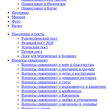
Православие в Индонезии
Православие в Китае
Интервью
Мнения
Фото
Видео
Праздники и посты
Рождественский пост
Великий пост 2026
Успенский пост
Петров пост
Пост для беременных и болящих
Вопросы священнику
Вопросы священнику о вере и благочестии
Вопросы священнику о венчании и свадьбе
Вопросы священнику о детях и воспитании
Вопросы священнику о домашних питомцах
Вопросы священнику о грехе
Вопросы священнику о коронавирусе и карантине
Вопросы священнику о конфликтах
Вопросы священнику о Крещении
Вопросы священнику о любви и отношениях
Вопросы священнику о медицине и здоровье
Вопросы о храме