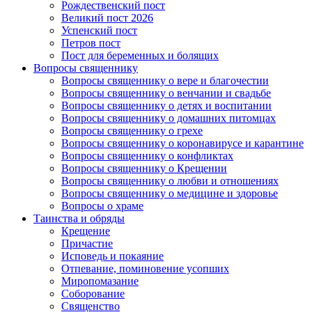
Рождественский пост
Великий пост 2026
Успенский пост
Петров пост
Пост для беременных и болящих
Вопросы священнику
Вопросы священнику о вере и благочестии
Вопросы священнику о венчании и свадьбе
Вопросы священнику о детях и воспитании
Вопросы священнику о домашних питомцах
Вопросы священнику о грехе
Вопросы священнику о коронавирусе и карантине
Вопросы священнику о конфликтах
Вопросы священнику о Крещении
Вопросы священнику о любви и отношениях
Вопросы священнику о медицине и здоровье
Вопросы о храме
Таинства и обряды
Крещение
Причастие
Исповедь и покаяние
Отпевание, поминовение усопших
Миропомазание
Соборование
Священство