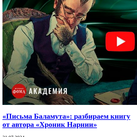
«Письма Баламута»:
разбираем книгу
от автора «Хроник Нарнии»