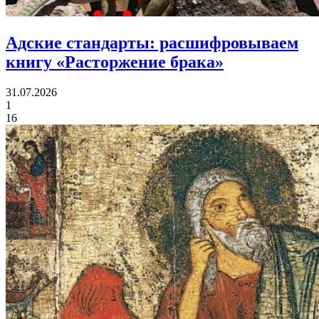
Адские стандарты:
расшифровываем
книгу «Расторжение брака»
31.07.2026
1
16