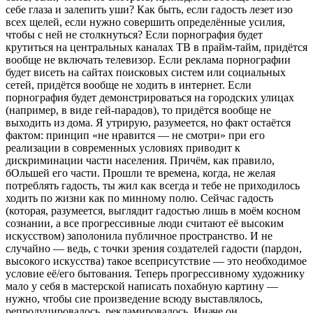
себе глаза и залепить уши? Как быть, если гадость лезет изо
всех щелей, если нужно совершить определённые усилия,
чтобы с ней не столкнуться? Если порнография будет
крутиться на центральных каналах ТВ в прайм-тайм, придётся
вообще не включать телевизор. Если реклама порнографии
будет висеть на сайтах поисковых систем или социальных
сетей, придётся вообще не ходить в интернет. Если
порнография будет демонстрироваться на городских улицах
(например, в виде гей-парадов), то придётся вообще не
выходить из дома. Я утрирую, разумеется, но факт остаётся
фактом: принцип «не нравится — не смотри» при его
реализации в современных условиях приводит к
дискриминации части населения. Причём, как правило,
бОльшей его части. Прошли те времена, когда, не желая
потреблять гадость, ты жил как всегда и тебе не приходилось
ходить по жизни как по минному полю. Сейчас гадость
(которая, разумеется, выглядит гадостью лишь в моём косном
сознании, а все прогрессивные люди считают её высоким
искусством) заполонила публичное пространство. И не
случайно — ведь, с точки зрения создателей гадости (пардон,
высокого искусства) такое всеприсутствие — это необходимое
условие её/его бытования. Теперь прогрессивному художнику
мало у себя в мастерской написать похабную картину —
нужно, чтобы сие произведение всюду выставлялось,
репродуцировалось, рекламировалось. Иначе он,