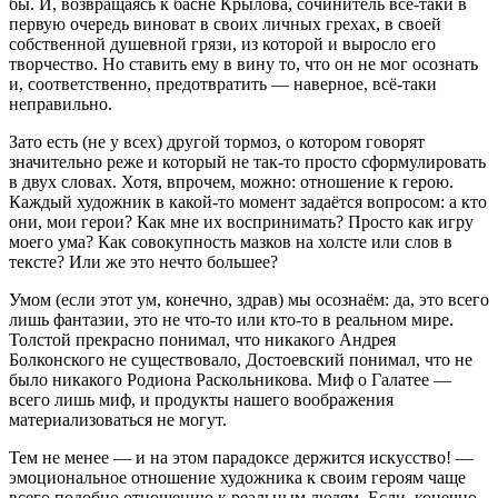
бы. И, возвращаясь к басне Крылова, сочинитель всё-таки в
первую очередь виноват в своих личных грехах, в своей
собственной душевной грязи, из которой и выросло его
творчество. Но ставить ему в вину то, что он не мог осознать
и, соответственно, предотвратить — наверное, всё-таки
неправильно.
Зато есть (не у всех) другой тормоз, о котором говорят
значительно реже и который не так-то просто сформулировать
в двух словах. Хотя, впрочем, можно: отношение к герою.
Каждый художник в какой-то момент задаётся вопросом: а кто
они, мои герои? Как мне их воспринимать? Просто как игру
моего ума? Как совокупность мазков на холсте или слов в
тексте? Или же это нечто большее?
Умом (если этот ум, конечно, здрав) мы осознаём: да, это всего
лишь фантазии, это не что-то или кто-то в реальном мире.
Толстой прекрасно понимал, что никакого Андрея
Болконского не существовало, Достоевский понимал, что не
было никакого Родиона Раскольникова. Миф о Галатее —
всего лишь миф, и продукты нашего воображения
материализоваться не могут.
Тем не менее — и на этом парадоксе держится искусство! —
эмоциональное отношение художника к своим героям чаще
всего подобно отношению к реальным людям. Если, конечно,