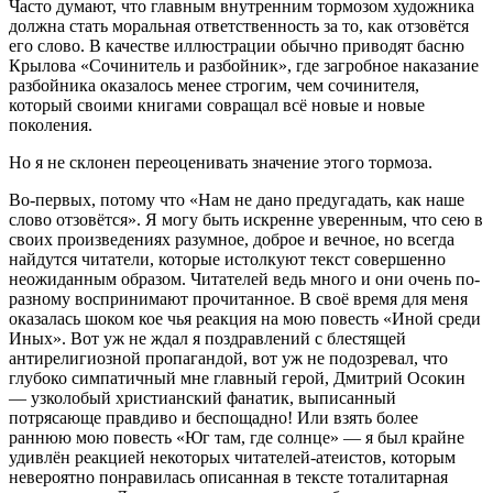
Часто думают, что главным внутренним тормозом художника
должна стать моральная ответственность за то, как отзовётся
его слово. В качестве иллюстрации обычно приводят басню
Крылова «Сочинитель и разбойник», где загробное наказание
разбойника оказалось менее строгим, чем сочинителя,
который своими книгами совращал всё новые и новые
поколения.
Но я не склонен переоценивать значение этого тормоза.
Во-первых, потому что «Нам не дано предугадать, как наше
слово отзовётся». Я могу быть искренне уверенным, что сею в
своих произведениях разумное, доброе и вечное, но всегда
найдутся читатели, которые истолкуют текст совершенно
неожиданным образом. Читателей ведь много и они очень по-
разному воспринимают прочитанное. В своё время для меня
оказалась шоком кое чья реакция на мою повесть «Иной среди
Иных». Вот уж не ждал я поздравлений с блестящей
антирелигиозной пропагандой, вот уж не подозревал, что
глубоко симпатичный мне главный герой, Дмитрий Осокин
— узколобый христианский фанатик, выписанный
потрясающе правдиво и беспощадно! Или взять более
раннюю мою повесть «Юг там, где солнце» — я был крайне
удивлён реакцией некоторых читателей-атеистов, которым
невероятно понравилась описанная в тексте тоталитарная