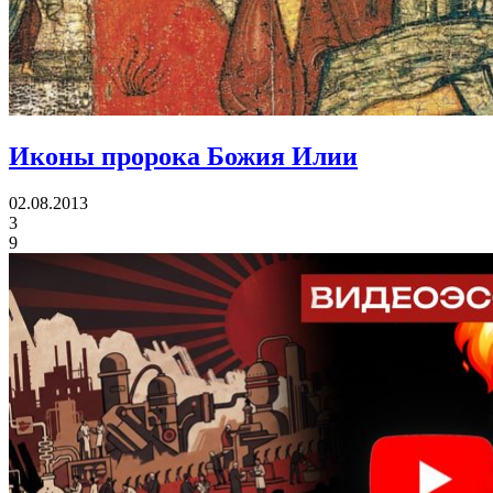
Иконы
пророка Божия Илии
02.08.2013
3
9