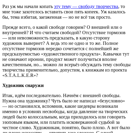
Раз уж мы начали копать
эту тему — свободу творчества
, то
мне тоже захотелось вставить свои пять копеек. Уж казалось
бы, тема избитая, заезженная — но не всё так просто.
Прежде всего, о какой свободе говорим? О внешней или о
внутренней? И что считаем свободой? Отсутствие тормозов
— или невозможность предсказать, в какую сторону
художник вывернет? А ведь это не одно и то же. Полное
отсутствие тормозов нередко сочетается с полнейшей же
предсказуемостью «художественного продукта». Кавычки тут
не означают иронии, продукт может получиться вполне
качественным, но... можно ли всерьёз обсуждать тему свободы
творчества применительно, допустим, к книжкам из проекта
«S.T.A.L.K.E.R»?
Художник снаружи
Итак, идём последовательно. Начнём с внешней свободы.
Нужна она художнику? Чуть было не написал «безусловно»
— но остановился, вспомнив, какие шедевры возникали
именно в условиях несвободы, когда давление на творческих
людей было колоссальным, когда приходилось или говорить
эзоповым языком, или платить исковерканной судьбой за
честное слово. Художникам, понятно, было плохо. А вот было
ли плохо искусству — ответить уже сложнее. С одной