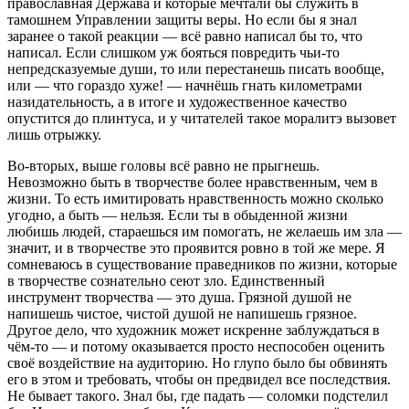
православная Держава и которые мечтали бы служить в
тамошнем Управлении защиты веры. Но если бы я знал
заранее о такой реакции — всё равно написал бы то, что
написал. Если слишком уж бояться повредить чьи-то
непредсказуемые души, то или перестанешь писать вообще,
или — что гораздо хуже! — начнёшь гнать километрами
назидательность, а в итоге и художественное качество
опустится до плинтуса, и у читателей такое моралитэ вызовет
лишь отрыжку.
Во-вторых, выше головы всё равно не прыгнешь.
Невозможно быть в творчестве более нравственным, чем в
жизни. То есть имитировать нравственность можно сколько
угодно, а быть — нельзя. Если ты в обыденной жизни
любишь людей, стараешься им помогать, не желаешь им зла —
значит, и в творчестве это проявится ровно в той же мере. Я
сомневаюсь в существование праведников по жизни, которые
в творчестве сознательно сеют зло. Единственный
инструмент творчества — это душа. Грязной душой не
напишешь чистое, чистой душой не напишешь грязное.
Другое дело, что художник может искренне заблуждаться в
чём-то — и потому оказывается просто неспособен оценить
своё воздействие на аудиторию. Но глупо было бы обвинять
его в этом и требовать, чтобы он предвидел все последствия.
Не бывает такого. Знал бы, где падать — соломки подстелил