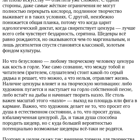
стороны, даже самые жёсткие ограничения не могут
полностью перекрыть кислород, подлинное творчество
выживает и в таких условиях. С другой, неизбежно
понижается общая планка, потому что когда царит
идеологический диктат, когда свирепствует цензура — лучше
всего себя чувствует бездарность, серятина. Шедевры всё
равно рождаются, но оказываются чем-то маргинальным, и
лишь десятилетия спустя становятся классикой, золотым
фондом культуры.
Но что безусловно — любому творческому человеку цензура
как кость в горле. Уже само сознание, что между тобой и
читателем (зрителем, слушателем) стоит какой-то серый
дядька и решает, что можно, а что нельзя, отравляет жизнь.
Наличие цензуры влияет и на творческую мотивацию: либо
художник пугается и наступает на горло собственной песне,
либо встаёт на дыбы и начинает творить назло. Не столь
важен масштаб этого «назло» — выход на площадь или фига в
кармане. Важно, что художник делает не то, что просит его
душа в естественном состоянии, а то, что просит душа,
взбаламученная цензурой. Да, и такая душа способна
породить шедевр, но с куда большей вероятностью
потенциально возможные шедевры всё-таки не родятся.
Поэтому в целом скажу так: внешние тормоза для творчества