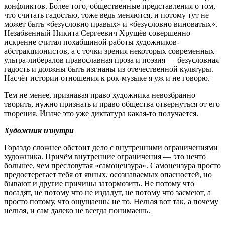
конфликтов. Более того, общественные представления о том,
что считать гадостью, тоже ведь меняются, и потому тут не
может быть «безусловно правых» и «безусловно виноватых».
Незабвенный Никита Сергеевич Хрущёв совершенно
искренне считал похабщиной работы художников-
абстракционистов, а с точки зрения некоторых современных
ультра-либералов православная проза и поэзия — безусловная
гадость и должны быть изгнаны из отечественной культуры.
Насчёт истории отношения к рок-музыке я уж и не говорю.
Тем не менее, признавая право художника невозбранно
творить, нужно признать и право общества отвернуться от его
творения. Иначе это уже диктатура какая-то получается.
Художник изнутри
Гораздо сложнее обстоит дело с внутренними ограничениями
художника. Причём внутренние ограничения — это нечто
большее, чем пресловутая «самоцензура». Самоцензура просто
предостерегает тебя от явных, осознаваемых опасностей, но
бывают и другие причины затормозить. Не потому что
посадят, не потому что не издадут, не потому что засмеют, а
просто потому, что ощущаешь: не то. Нельзя вот так, а почему
нельзя, и сам далеко не всегда понимаешь.