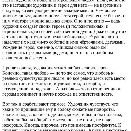
это настоящий художник и герои для него — не картонные
силуэты, возвещающие некие важные мысли. Чем более
многомерным, живым получается герой, тем теснее бывает с
ним у автора эмоциональная связь. Оно и понятно — ведь
художник создаёт своих героев (и положительных, и
отрицательных) из своей собственной души. Даже если у них
есть некие прототипы в реальной жизни, всё равно автор
наделяет их какими-то собственными чёрточками, деталями.
Рождение героя, конечно, слишком сильно было бы
сравнивать с реальными родами, но что-то в подобном
сравнении всё же есть.
Проще говоря, художник может любить своих героев.
Конечно, такая любовь — не то же самое, что любовь к
реально существующим людям, но всё равно здесь есть место
и симпатии, и нежности, и удивлению, и скорби, и
возмущению, и надежде... А раз так — то по отношению к
героям возникает и нечто похожее на ответственность.
Вот так и срабатывают тормоза. Художник чувствует, что
какие-то пришедшие ему в голову сюжетные повороты,
какие-то ходы, какие-то детали, может, и были бы полезны,
работали бы на общий замысел, но... не стоит, не надо,
нехорошо. Иногда, впрочем, это понимаешь постфактум. К
примеру, уже после выхода моего романа «Круги в пустоте» я