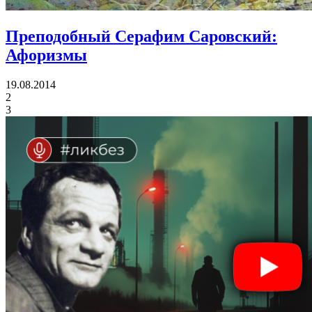
Преподобный Серафим Саровский:
Афоризмы
19.08.2014
2
3