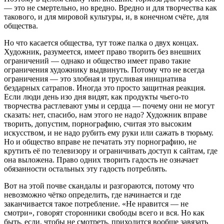
— это не смертельно, но вредно. Вредно и для творчества как
такового, и для мировой культуры, и, в конечном счёте, для
общества.
Но что касается общества, тут тоже палка о двух концах.
Художник, разумеется, имеет право творить без внешних
ограничений — однако и общество имеет право такие
ограничения художнику выдвинуть. Потому что не всегда
ограничения — это злобная и трусливая инициатива
бездарных сатрапов. Иногда это просто защитная реакция.
Если люди день изо дня видят, как продукты чьего-то
творчества растлевают умы и сердца — почему они не могут
сказать: нет, спасибо, нам этого не надо? Художник вправе
творить, допустим, порнографию, считая это высоким
искусством, и не надо рубить ему руки или сажать в тюрьму.
Но и общество вправе не печатать эту порнографию, не
крутить её по телевизору и ограничивать доступ к сайтам, где
она выложена. Право одних творить гадость не означает
обязанности остальных эту гадость потреблять.
Вот на этой почве скандалы и разгораются, потому что
невозможно чётко определить, где начинается и где
заканчивается такое потребление. «Не нравится — не
смотри», говорят сторонники свободы всего и вся. Но как
быть, если, чтобы не смотреть, приходится вообще завязать