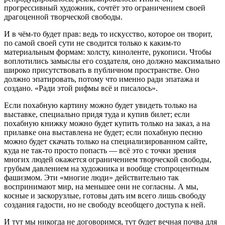
прогрессивный художник, сочтёт это ограничением своей
драгоценной творческой свободы.
И в чём-то будет прав: ведь то искусство, которое он творит,
по самой своей сути не сводится только к каким-то
материальным формам: холсту, киноленте, рукописи. Чтобы
воплотились замыслы его создателя, оно должно максимально
широко присутствовать в публичном пространстве. Оно
должно эпатировать, потому что именно ради эпатажа и
создано. «Ради этой рифмы всё и писалось».
Если похабную картину можно будет увидеть только на
выставке, специально придя туда и купив билет; если
похабную книжку можно будет купить только на заказ, а на
прилавке она выставлена не будет; если похабную песню
можно будет скачать только на специализированном сайте,
куда не так-то просто попасть — всё это с точки зрения
многих людей окажется ограничением творческой свободы,
грубым давлением на художника и вообще стопроцентным
фашизмом. Эти «многие люди» действительно так
воспринимают мир, на меньшее они не согласны. А мы,
косные и заскорузлые, готовы дать им всего лишь свободу
создания гадости, но не свободу всеобщего доступа к ней.
И тут мы никогда не договоримся, тут будет вечная почва для