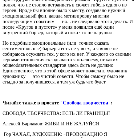
понял, что не стоило встраивать в сюжет гибель одного из
героев. Вроде бы вполне было к месту, создавало нужный
эмоциональный фон, давала мотивировку многим
последующим событиям — но... не следовало этого делать. И
после «Кругов в пустоте» у меня появился ещё один
внутренний барьер, который я пока что не нарушил.
Но подобные эмоциональные (или, точнее сказать,
сентиментальные) барьеры есть не у всех, и я вовсе не
собираюсь осуждать тех, у кого их нет. У каждого со своими
героями отношения складываются по-своему, никаких
общеобязательных стандартов здесь быть не должно.
Единственное, что в этой сфере может пожелать художник
художнику — это чистой совести. Чтобы самому было не
стыдно за получившееся, а там уж будь что будет.
Читайте также в проекте
"Свобода творчества"
:
СВОБОДА ТВОРЧЕСТВА: ЕСТЬ ЛИ ГРАНИЦЫ?
Алексей Варламов: ЖИВИ И НЕ ЖАЛУЙСЯ
Гор ЧAХАЛ, ХУДОЖНИК: «ПРОВОКАЦИЮ Я