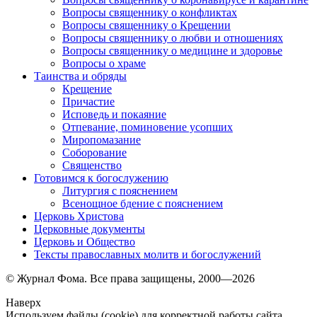
Вопросы священнику о конфликтах
Вопросы священнику о Крещении
Вопросы священнику о любви и отношениях
Вопросы священнику о медицине и здоровье
Вопросы о храме
Таинства и обряды
Крещение
Причастие
Исповедь и покаяние
Отпевание, поминовение усопших
Миропомазание
Соборование
Священство
Готовимся к богослужению
Литургия с пояснением
Всенощное бдение с пояснением
Церковь Христова
Церковные документы
Церковь и Общество
Тексты православных молитв и богослужений
© Журнал Фома. Все права защищены, 2000—2026
Наверх
Используем файлы (cookie) для корректной работы сайта.