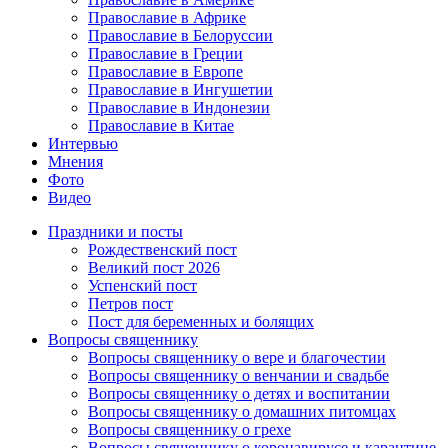
Православие в Африке
Православие в Белоруссии
Православие в Греции
Православие в Европе
Православие в Ингушетии
Православие в Индонезии
Православие в Китае
Интервью
Мнения
Фото
Видео
Праздники и посты
Рождественский пост
Великий пост 2026
Успенский пост
Петров пост
Пост для беременных и болящих
Вопросы священнику
Вопросы священнику о вере и благочестии
Вопросы священнику о венчании и свадьбе
Вопросы священнику о детях и воспитании
Вопросы священнику о домашних питомцах
Вопросы священнику о грехе
Вопросы священнику о коронавирусе и карантине