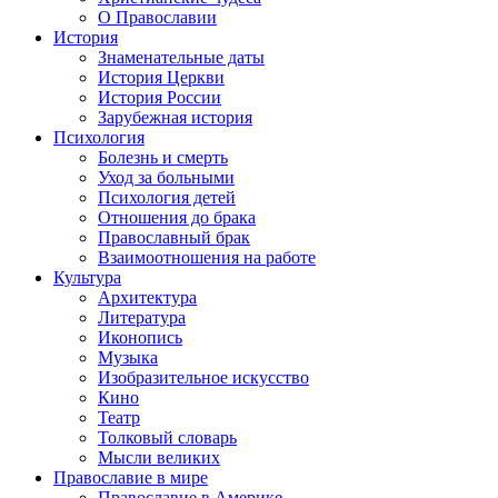
О Православии
История
Знаменательные даты
История Церкви
История России
Зарубежная история
Психология
Болезнь и смерть
Уход за больными
Психология детей
Отношения до брака
Православный брак
Взаимоотношения на работе
Культура
Архитектура
Литература
Иконопись
Музыка
Изобразительное искусство
Кино
Театр
Толковый словарь
Мысли великих
Православие в мире
Православие в Америке