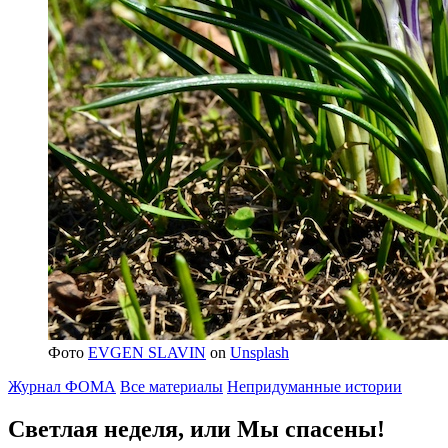
Фото
EVGEN SLAVIN
on
Unsplash
Журнал ФОМА
Все материалы
Непридуманные истории
Светлая неделя,
или Мы спасены!