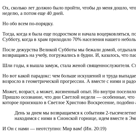
Ох, сколько лет должно было пройти, чтобы до меня дошло, чт
неделю, а потом еще 40 дней.
Но обо всем по-порядку.
Тогда, когда я была еще подростком и начала воцерковляться, 
Субботу, когда в храм приходило 70% населения нашего небольш
После дежурства Великой Субботы мы бежали домой, отдыхали 
возвращаясь на учебу, погружались в будни. И, казалось, что п
Шли годы, я вышла замуж, стала женой священнослужителя. Ст
Но вот какой парадокс: чем больше искушений и труда выпадае
возросло в геометрической прогрессии. А вместе с ними и радо
Может, возраст, а может, жизненный опыт. Но внутри поселилось
Пришло осознание, что дни Светлой недели — особенные, что о
которое произошло в Светлое Христово Воскресение, подобно 
День за днем мы возвращаемся к событиям 2-тысячелетн
находимся с ними в Сионской горнице, идем вместе в Эм
И Он с нами — неотступно: Мир вам! (Ин. 20:19)