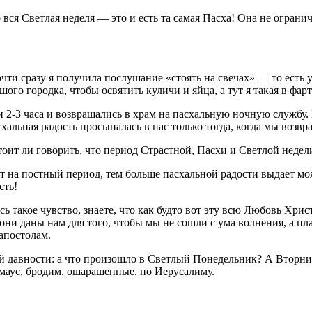
о вся Светлая неделя — это и есть та самая Пасха! Она не огра
почти сразу я получила послушание «стоять на свечах» — то ест
ого городка, чтобы освятить куличи и яйца, а тут я такая в фар
2-3 часа и возвращались в храм на пасхальную ночную службу. 
асхальная радость просыпалась в нас только тогда, когда мы воз
оит ли говорить, что период Страстной, Пасхи и Светлой неде
т на постный период, тем больше пасхальной радости выдает мо
сть!
 такое чувство, знаете, что как будто вот эту всю Любовь Христ
ни даны нам для того, чтобы мы не сошли с ума волнения, а пла
апостолам.
ей давности: а что произошло в Светлый Понедельник? А Вторни
маус, бродим, ошарашенные, по Иерусалиму.