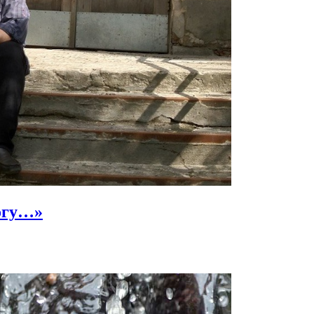
огу…»