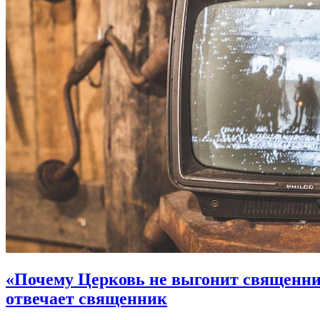
«Почему Церковь не выгонит священник
отвечает священник