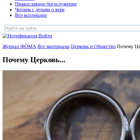
Православное богослужение
Читаем с детьми о вере
Все коллекции
Войти
Журнал ФОМА
Все материалы
Церковь и Общество
Почему Це
Почему Церковь...