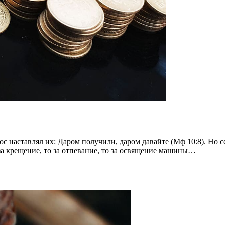
с наставлял их: Даром получили, даром давайте (Мф 10:8). Но 
за крещение, то за отпевание, то за освящение машины…