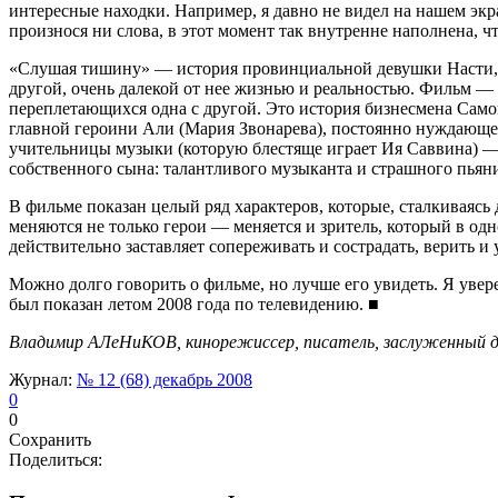
интересные находки. Например, я давно не видел на нашем экр
произнося ни слова, в этот момент так внутренне наполнена, чт
«Слушая тишину» — история провинциальной девушки Насти, к
другой, очень далекой от нее жизнью и реальностью. Фильм — 
переплетающихся одна с другой. Это история бизнесмена Само
главной героини Али (Мария Звонарева), постоянно нуждающей
учительницы музыки (которую блестяще играет Ия Саввина) — о
собственного сына: талантливого музыканта и страшного пьян
В фильме показан целый ряд характеров, которые, сталкиваясь
меняются не только герои — меняется и зритель, который в од
действительно заставляет сопереживать и сострадать, верить и
Можно долго говорить о фильме, но лучше его увидеть. Я уве
был показан летом 2008 года по телевидению. ■
Владимир АЛеНиКОВ, кинорежиссер, писатель, заслуженный д
Журнал:
№ 12 (68) декабрь 2008
0
0
Сохранить
Поделиться: