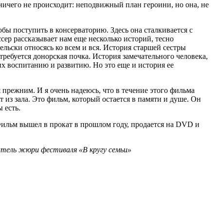
ичего не происходит: неподвижный план героини, но она, не
бы поступить в консерваторию. Здесь она сталкивается с
сер рассказывает нам еще несколько историй, тесно
льски относясь ко всем и вся. История старшей сестры
 требуется донорская почка. История замечательного человека,
их воспитанию и развитию. Но это еще и история ее
я прежним. И я очень надеюсь, что в течение этого фильма
 из зала. Это фильм, который остается в памяти и душе. Он
 есть.
Фильм вышел в прокат в прошлом году, продается на DVD и
атель жюри фестиваля «В кругу семьи»