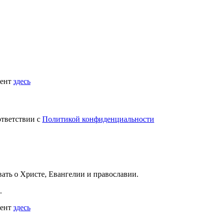
мент
здесь
ответствии с
Политикой конфиденциальности
вать
о Христе, Евангелии и православии
.
.
мент
здесь