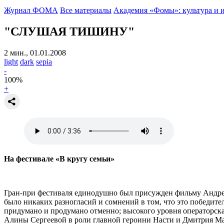
Журнал ФОМА
Все материалы
Академия «Фомы»: культура и 
"СЛУШАЯ ТИШИНУ"
2 мин., 01.01.2008
light
dark
sepia
-
100
%
+
На фестивале «В кругу семьи»
Гран-при фестиваля единодушно был присужден фильму Андрея
было никаких разногласий и сомнений в том, что это победи
придумано и продумано отменно; высокого уровня операторская
Алины Сергеевой в роли главной героини Насти и Дмитрия Ма