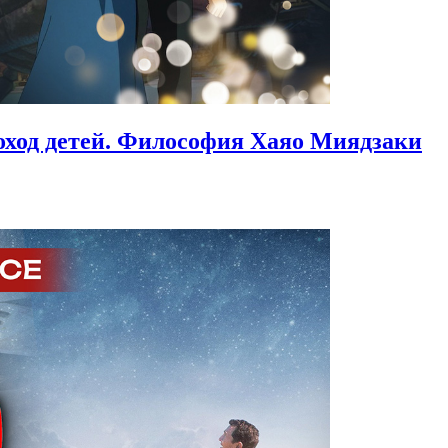
ход детей.
Философия Хаяо Миядзаки