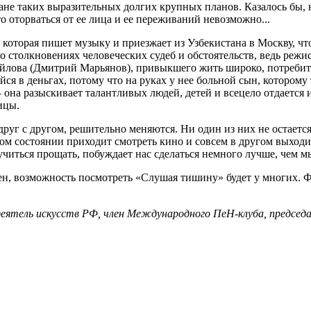
ане таких выразительных долгих крупных планов. Казалось бы, н
о оторваться от ее лица и ее переживаний невозможно...
оторая пишет музыку и приезжает из Узбекистана в Москву, что
о столкновениях человеческих судеб и обстоятельств, ведь режис
йлова (Дмитрий Марьянов), привыкшего жить широко, потребите
ся в деньгах, потому что на руках у нее больной сын, которому
на разыскивает талантливых людей, детей и всецело отдается 
ицы.
 друг с другом, решительно меняются. Ни один из них не остаетс
ном состоянии приходит смотреть кино и совсем в другом выходит
 учиться прощать, побуждает нас сделаться немного лучше, чем мы
рен, возможность посмотреть «Слушая тишину» будет у многих. 
еятель искусств РФ, член Международного ПеН-клуба, председ