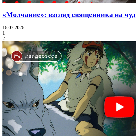
«Молчание»:
взгляд священника на чу
16.07.2026
1
2