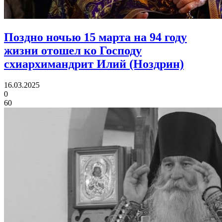
Поздно ночью 15 марта на 94 году
жизни отошел ко Господу
схиархимандрит Илий (Ноздрин)
16.03.2025
0
60