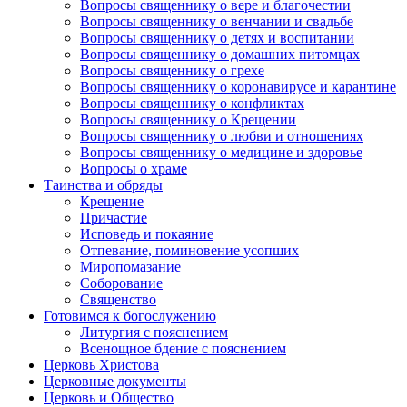
Вопросы священнику о вере и благочестии
Вопросы священнику о венчании и свадьбе
Вопросы священнику о детях и воспитании
Вопросы священнику о домашних питомцах
Вопросы священнику о грехе
Вопросы священнику о коронавирусе и карантине
Вопросы священнику о конфликтах
Вопросы священнику о Крещении
Вопросы священнику о любви и отношениях
Вопросы священнику о медицине и здоровье
Вопросы о храме
Таинства и обряды
Крещение
Причастие
Исповедь и покаяние
Отпевание, поминовение усопших
Миропомазание
Соборование
Священство
Готовимся к богослужению
Литургия с пояснением
Всенощное бдение с пояснением
Церковь Христова
Церковные документы
Церковь и Общество