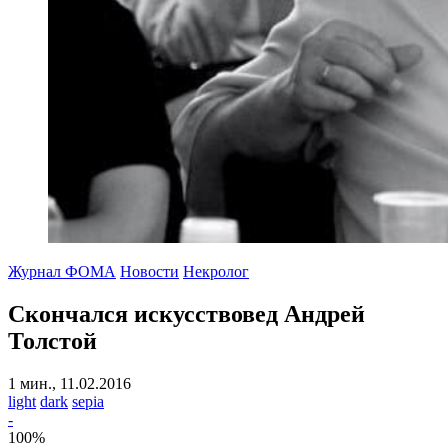
Журнал ФОМА
Новости
Некролог
Скончался искусствовед Андрей
Толстой
1 мин., 11.02.2016
light
dark
sepia
-
100
%