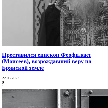
Преставился епископ Феофилакт
(Моисеев),
возрождавший веру на
Брянской земле
22.03.2023
0
1