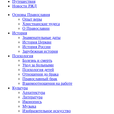
Путешествия
Новости РЖД
Основы Православия
Опыт веры
Христианские чудеса
О Православии
История
Знаменательные даты
История Церкви
История России
Зарубежная история
Психология
Болезнь и смерть
Уход за больными
Психология детей
Отношения до брака
Православный брак
Взаимоотношения на работе
Культура
Архитектура
Литература
Иконопись
Музыка
Изобразительное искусство