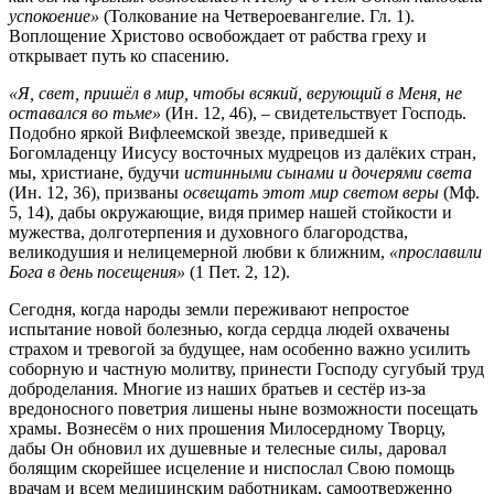
успокоение»
(Толкование на Четвероевангелие. Гл. 1).
Воплощение Христово освобождает от рабства греху и
открывает путь ко спасению.
«Я, свет, пришёл в мир, чтобы всякий, верующий в Меня, не
оставался во тьме»
(Ин. 12, 46), – свидетельствует Господь.
Подобно яркой Вифлеемской звезде, приведшей к
Богомладенцу Иисусу восточных мудрецов из далёких стран,
мы, христиане, будучи
истинными сынами и дочерями света
(Ин. 12, 36), призваны
освещать этот мир светом веры
(Мф.
5, 14), дабы окружающие, видя пример нашей стойкости и
мужества, долготерпения и духовного благородства,
великодушия и нелицемерной любви к ближним,
«прославили
Бога в день посещения»
(1 Пет. 2, 12).
Сегодня, когда народы земли переживают непростое
испытание новой болезнью, когда сердца людей охвачены
страхом и тревогой за будущее, нам особенно важно усилить
соборную и частную молитву, принести Господу сугубый труд
доброделания. Многие из наших братьев и сестёр из-за
вредоносного поветрия лишены ныне возможности посещать
храмы. Вознесём о них прошения Милосердному Творцу,
дабы Он обновил их душевные и телесные силы, даровал
болящим скорейшее исцеление и ниспослал Свою помощь
врачам и всем медицинским работникам, самоотверженно