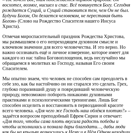
восхотел, возмог, нисшел и спас. Всё повинуется Богу. Сегодня
рождается Сущий, и Сущий становится тем, чем Он не был.
Будучи Богом, Он делается человеком, не переставая быть
Богом»
(Слово на Рождество Спасителя нашего Иисуса
Христа).
Отмечая мироспасительный праздник Рождества Христова,
мы размышляем о его непреходящем духовном смысле и
ключевом значении для всего человечества. И это верно. Но
важно осознавать ещё и личное измерение, которое имеет для
каждого из нас тайна Боговоплощения, ведь неслучайно мы
обращаемся в молитвах ко Господу, называя Его своим
Спасителем.
Мы опытно знаем, что человек не способен сам преодолеть в
себе зло, как бы настойчиво он ни старался это сделать. Грех,
глубоко поразивший душу и повредивший человеческую
природу, невозможно побороть никакими духовными
практиками и психологическими тренингами. Лишь Бог
способен исцелить и восстановить в первозданной красоте
всего человека.
«Для чего же Господь наш облёкся плотию?»
–
задаётся вопросом преподобный Ефрем Сирин и отвечает:
«Для того, чтобы сама плоть вкусила радость победы и
чтобы исполнилась и познала дары благодати…, дабы люди
как бы на крыльях возносились к Нему и в Нём Одном находили