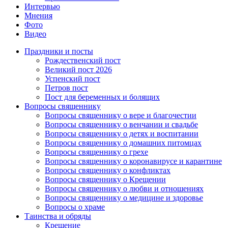
Интервью
Мнения
Фото
Видео
Праздники и посты
Рождественский пост
Великий пост 2026
Успенский пост
Петров пост
Пост для беременных и болящих
Вопросы священнику
Вопросы священнику о вере и благочестии
Вопросы священнику о венчании и свадьбе
Вопросы священнику о детях и воспитании
Вопросы священнику о домашних питомцах
Вопросы священнику о грехе
Вопросы священнику о коронавирусе и карантине
Вопросы священнику о конфликтах
Вопросы священнику о Крещении
Вопросы священнику о любви и отношениях
Вопросы священнику о медицине и здоровье
Вопросы о храме
Таинства и обряды
Крещение