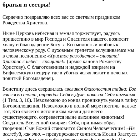
братья и сестры!
Сердечно поздравляю всех вас со светлым праздником
Рождества Христова.
Ныне Церковь небесная и земная торжествует, радуясь
пришествию в мир Господа и Спасителя нашего, возносит
хвалу и благодарение Богу за Его милость и любовь к
человеческому роду. С духовным трепетом вслушиваемся мы
в слова песнопения:
«Христос раждается – славите!
Христос с небес – срящите!»
(ирмос канона Рождеству
Христову). С благоговением и надеждой взираем на
Вифлеемскую пещеру, где в убогих яслях лежит в пеленах
повитый Богомладенец.
Воистину днесь свершилась
«великая благочестия тайна: Бог
явился во плоти, оправдал Себя в Духе, показал Себя ангелам»
(1 Тим. 3, 16)
.
Невозможно до конца проникнуть умом в тайну
Боговоплощения. Невозможно в полной мере постичь, как же
Тот, Кто является источником жизни для всего
существующего, согревается ныне дыханием животных!
Создатель Вселенной смиряет Себя, принимая образ
творения! Сын Божий становится Сыном Человеческим!
«Не
исследуй, как это
, – предупреждает святитель Иоанн Златоуст,
–
где хочет Бог, там побеждается порядок природы. Он