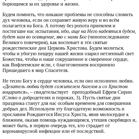
борющимся за их здоровье и жизни.
Будем помнить, что никакие проблемы не способны сломить
дух человека, если он сохраняет живую веру и во всём
полагается на Бога. А потому без ропота приемлем и
постигшие нас испытания, ибо,
аще на Него надеятися будем,
будет нам во освящение, яко с нами Бог
(чинопоследование
Великого повечерия), как воспевает в эти святые
рождественские дни Церковь Христова. Будем молиться,
чтобы и убогую пещеру нашей жизни озарил нетленный свет
Божества, чтобы и наше сокрушенное и смиренное сердце,
как Вифлеемские ясли, с благоговением восприняло
Пришедшего в мир Спасителя.
Не тесно Богу в сердце человека, если оно исполнено любви.
«Делатель любви будет сожителем Ангелов и со Христом
воцарится»
, – свидетельствует преподобный Ефрем Сирин
(Слово о добродетелях и пороках, 3). Пусть святые дни
праздника станут для нас особым временем для совершения
добрых дел. Используем эту благодатную возможность и
прославим Рождшегося Иисуса Христа, явив милосердие к
ближним, оказав помощь нуждающимся, утешив скорбящих и,
может быть, в первую очередь тех, кто страдает от
коронавирусной инфекции или её последствий.