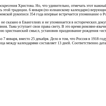
кресения Христова. Но, что удивительно, отмечать этот важный 
 этой традиции. 6 января (по юлианскому календарю) верующие
римской рукописи 354 года впервые встречается упоминание о Р
 не сказано в Евангелиях и не упоминается в исторических доку
ояния. Тьма уступает свои права свету. В это время римляне-я
дню христианский смысл, установив празднование рождения «и
7 января, вместо 25 декабря. Дело в том, что Россия в 1918 го
ица между календарями составляет 13 дней. Соответственно дата