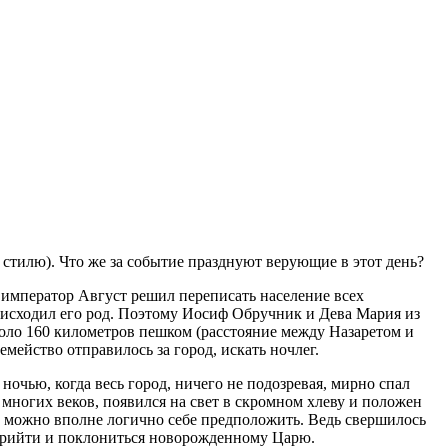
 стилю). Что же за событие празднуют верующие в этот день?
 император Август решил переписать население всех
оисходил его род. Поэтому Иосиф Обручник и Дева Мария из
оло 160 километров пешком (расстояние между Назаретом и
емейство отправилось за город, искать ночлег.
ночью, когда весь город, ничего не подозревая, мирно спал
многих веков, появился на свет в скромном хлеву и положен
к можно вполне логично себе предположить. Ведь свершилось
и прийти и поклониться новорожденному Царю.