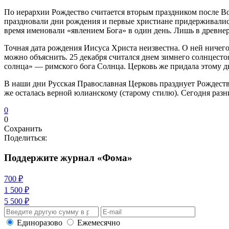
По иерархии Рождество считается вторым праздником после Вос
праздновали дни рождения и первые христиане придерживались
время именовали «явлением Бога» в один день. Лишь в древне
Точная дата рождения Иисуса Христа неизвестна. О ней ничего
можно объяснить. 25 декабря считался днем зимнего солнцест
солнца» — римского бога Солнца. Церковь же придала этому 
В наши дни Русская Православная Церковь празднует Рождество 
же осталась верной юлианскому (старому стилю). Сегодня разн
0
0
Сохранить
Поделиться:
Поддержите журнал «Фома»
700 ₽
1 500 ₽
5 500 ₽
Единоразово
Ежемесячно