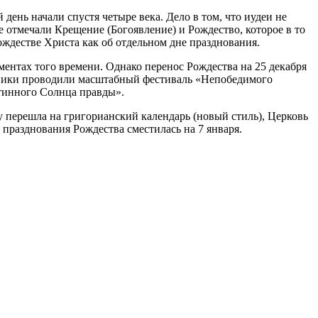
день начали спустя четыре века. Дело в том, что иудеи не
 отмечали Крещение (Богоявление) и Рождество, которое в то
ождестве Христа как об отдельном дне празднования.
ментах того времени. Однако перенос Рождества на 25 декабря
зычники проводили масштабный фестиваль «Непобедимого
стинного Солнца правды».
ду перешла на григорианский календарь (новый стиль), Церковь
 празднования Рождества сместилась на 7 января.