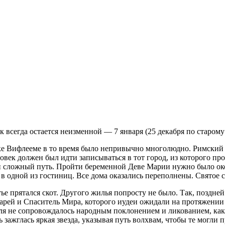
 всегда остается неизменной — 7 января (25 декабря по старому
одке Вифлееме в то время было непривычно многолюдно. Римский
век должен был идти записываться в тот город, из которого пр
 и сложный путь. Пройти беременной Деве Марии нужно было ок
в одной из гостиниц. Все дома оказались переполнены. Святое с
е прятался скот. Другого жилья попросту не было. Так, поздней 
арей и Спаситель Мира, которого иудеи ожидали на протяжении 
еля не сопровождалось народным поклонением и ликованием, ка
ь зажглась яркая звезда, указывая путь волхвам, чтобы те могл