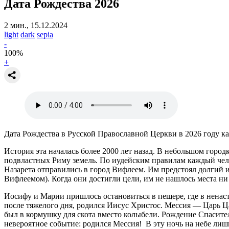
Дата Рождества 2026
2 мин., 15.12.2024
light
dark
sepia
-
100
%
+
Дата Рождества в Русской Православной Церкви в 2026 году как
История эта началась более 2000 лет назад. В небольшом гор
подвластных Риму земель. По иудейским правилам каждый чело
Назарета отправились в город Вифлеем. Им предстоял долгий
Вифлеемом). Когда они достигли цели, им не нашлось места ни 
Иосифу и Марии пришлось остановиться в пещере, где в ненасть
после тяжелого дня, родился Иисус Христос. Мессия — Царь Ц
был в кормушку для скота вместо колыбели. Рождение Спасит
невероятное событие: родился Мессия! В эту ночь на небе лиш