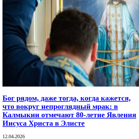
Бог рядом, даже тогда, когда кажется,
что вокруг непроглядный мрак:
в
Калмыкии отмечают 80‑летие Явления
Иисуса Христа в Элисте
12.04.2026