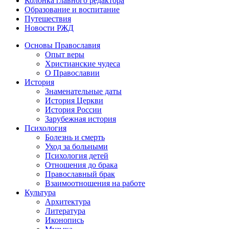
Колонка главного редактора
Образование и воспитание
Путешествия
Новости РЖД
Основы Православия
Опыт веры
Христианские чудеса
О Православии
История
Знаменательные даты
История Церкви
История России
Зарубежная история
Психология
Болезнь и смерть
Уход за больными
Психология детей
Отношения до брака
Православный брак
Взаимоотношения на работе
Культура
Архитектура
Литература
Иконопись