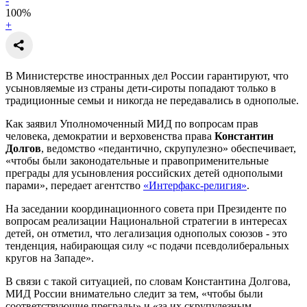
-
100
%
+
В Министерстве иностранных дел России гарантируют, что
усыновляемые из страны дети-сироты попадают только в
традиционные семьи и никогда не передавались в однополые.
Как заявил Уполномоченный МИД по вопросам прав
человека, демократии и верховенства права
Константин
Долгов
, ведомство «педантично, скрупулезно» обеспечивает,
«чтобы были законодательные и правоприменительные
преграды для усыновления российских детей однополыми
парами», передает агентство
«Интерфакс-религия»
.
На заседании координационного совета при Президенте по
вопросам реализации Национальной стратегии в интересах
детей, он отметил, что легализация однополых союзов - это
тенденция, набирающая силу «с подачи псевдолиберальных
кругов на Западе».
В связи с такой ситуацией, по словам Константина Долгова,
МИД России внимательно следит за тем, «чтобы были
соответствующие преграды» и «за их скрупулезным