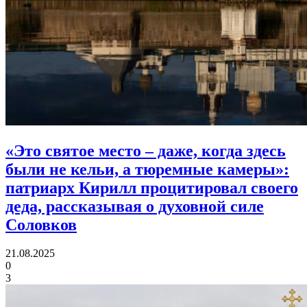
«Это святое место – даже, когда здесь
были не кельи, а тюремные камеры»:
патриарх Кирилл процитировал своего
деда, рассказывая о духовной силе
Соловков
21.08.2025
0
3