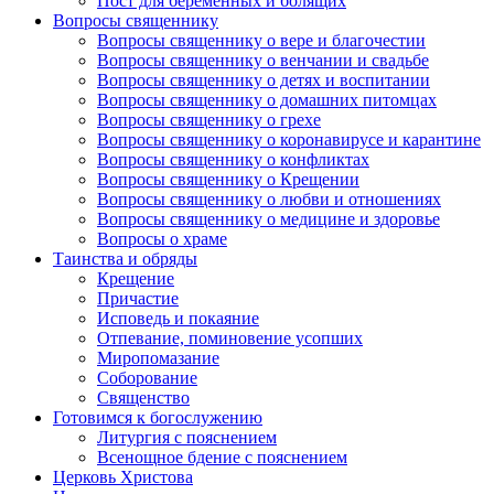
Пост для беременных и болящих
Вопросы священнику
Вопросы священнику о вере и благочестии
Вопросы священнику о венчании и свадьбе
Вопросы священнику о детях и воспитании
Вопросы священнику о домашних питомцах
Вопросы священнику о грехе
Вопросы священнику о коронавирусе и карантине
Вопросы священнику о конфликтах
Вопросы священнику о Крещении
Вопросы священнику о любви и отношениях
Вопросы священнику о медицине и здоровье
Вопросы о храме
Таинства и обряды
Крещение
Причастие
Исповедь и покаяние
Отпевание, поминовение усопших
Миропомазание
Соборование
Священство
Готовимся к богослужению
Литургия с пояснением
Всенощное бдение с пояснением
Церковь Христова