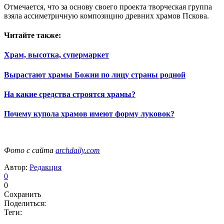
Отмечается, что за основу своего проекта творческая группа
взяла ассиметричную композицию древних храмов Пскова.
Читайте также:
Храм, высотка, супермаркет
Вырастают храмы Божии по лицу страны родной
На какие средства строятся храмы?
Почему купола храмов имеют форму луковок?
Фото с сайта
archdaily.com
Автор:
Редакция
0
0
Сохранить
Поделиться:
Теги: