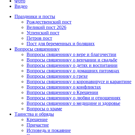
Фото
Видео
Праздники и посты
Рождественский пост
Великий пост 2026
Успенский пост
Петров пост
Пост для беременных и болящих
Вопросы священнику
Вопросы священнику о вере и благочестии
Вопросы священнику о венчании и свадьбе
Вопросы священнику о детях и воспитании
Вопросы священнику о домашних питомцах
Вопросы священнику о грехе
Вопросы священнику о коронавирусе и карантине
Вопросы священнику о конфликтах
Вопросы священнику о Крещении
Вопросы священнику о любви и отношениях
Вопросы священнику о медицине и здоровье
Вопросы о храме
Таинства и обряды
Крещение
Причастие
Исповедь и покаяние