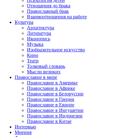
Психология детей
Отношения до брака
Православный брак
Взаимоотношения на работе
Культура
Архитектура
Литература
Иконопись
Музыка
Изобразительное искусство
Кино
Театр
Толковый словарь
Мысли великих
Православие в мире
Православие в Америке
Православие в Африке
Православие в Белоруссии
Православие в Греции
Православие в Европе
Православие в Ингушетии
Православие в Индонезии
Православие в Китае
Интервью
Мнения