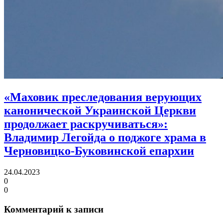
«Маховик преследования верующих
канонической Украинской Церкви
продолжает раскручиваться»:
Владимир Легойда о поджоге храма в
Черновицко-Буковинской епархии
24.04.2023
0
0
Комментарий к записи