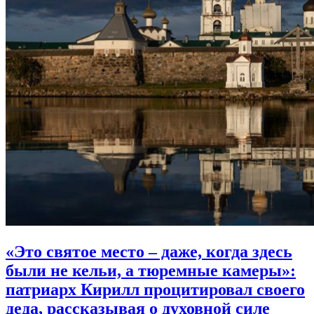
«Это святое место – даже, когда здесь
были не кельи, а тюремные камеры»:
патриарх Кирилл процитировал своего
деда, рассказывая о духовной силе