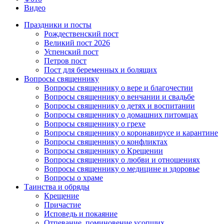
Видео
Праздники и посты
Рождественский пост
Великий пост 2026
Успенский пост
Петров пост
Пост для беременных и болящих
Вопросы священнику
Вопросы священнику о вере и благочестии
Вопросы священнику о венчании и свадьбе
Вопросы священнику о детях и воспитании
Вопросы священнику о домашних питомцах
Вопросы священнику о грехе
Вопросы священнику о коронавирусе и карантине
Вопросы священнику о конфликтах
Вопросы священнику о Крещении
Вопросы священнику о любви и отношениях
Вопросы священнику о медицине и здоровье
Вопросы о храме
Таинства и обряды
Крещение
Причастие
Исповедь и покаяние
Отпевание, поминовение усопших