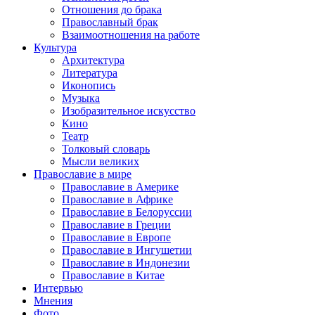
Отношения до брака
Православный брак
Взаимоотношения на работе
Культура
Архитектура
Литература
Иконопись
Музыка
Изобразительное искусство
Кино
Театр
Толковый словарь
Мысли великих
Православие в мире
Православие в Америке
Православие в Африке
Православие в Белоруссии
Православие в Греции
Православие в Европе
Православие в Ингушетии
Православие в Индонезии
Православие в Китае
Интервью
Мнения
Фото