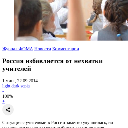
Журнал ФОМА
Новости
Комментарии
Россия избавляется от нехватки
учителей
1 мин., 22.09.2014
light
dark
sepia
-
100
%
+
Ситуация с учителями в России заметно улучшилась, на
сегодня все регионы могут выбирать из кандидатов