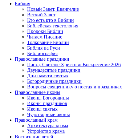
Библия
Новый Завет, Евангелие
Ветхий Завет
Кто есть кто в Библии
Библейская текстология
Пророки Библии
Читаем Писание
Толкование Библии
Библия на Руси
Библиография
Православные праздники
Пасха, Светлое Христово Воскресение 2026
Двунадесятые праздники
Дни памяти святых
Богородичные праздники
Вопросы священнику о постах и праздниках
Православные иконы
Иконы Богородицы
Иконы праздников
Иконы святых
Чудотворные иконы
Православный храм
Архитектура храма
Устройство храма
Воспитание детей