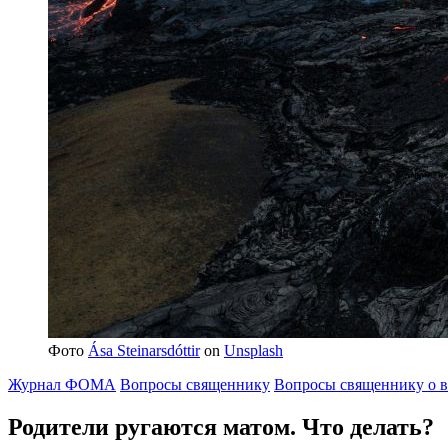
Фото
Ása Steinarsdóttir
on
Unsplash
Журнал ФОМА
Вопросы священнику
Вопросы священнику о в
Родители ругаются матом.
Что делать?