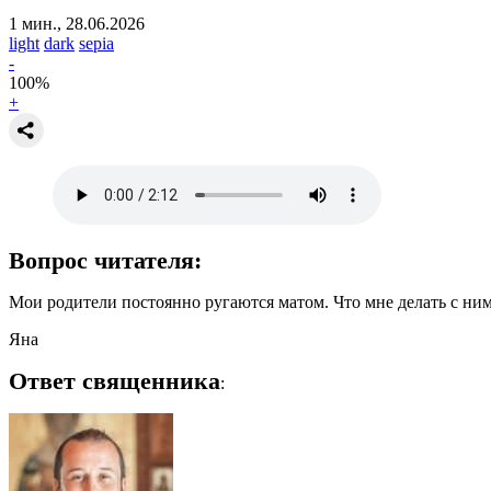
1 мин., 28.06.2026
light
dark
sepia
-
100
%
+
Вопрос читателя:
Мои родители постоянно ругаются матом. Что мне делать с ни
Яна
Ответ священника
: