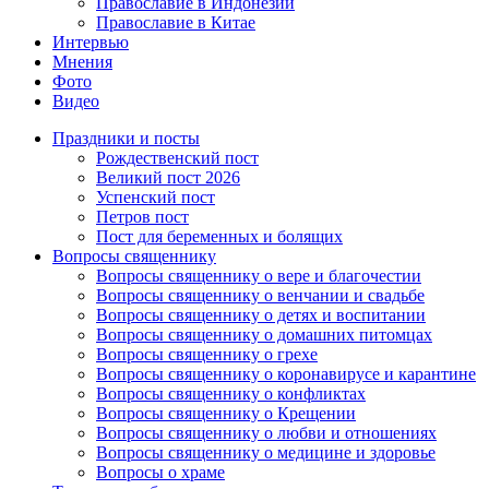
Православие в Индонезии
Православие в Китае
Интервью
Мнения
Фото
Видео
Праздники и посты
Рождественский пост
Великий пост 2026
Успенский пост
Петров пост
Пост для беременных и болящих
Вопросы священнику
Вопросы священнику о вере и благочестии
Вопросы священнику о венчании и свадьбе
Вопросы священнику о детях и воспитании
Вопросы священнику о домашних питомцах
Вопросы священнику о грехе
Вопросы священнику о коронавирусе и карантине
Вопросы священнику о конфликтах
Вопросы священнику о Крещении
Вопросы священнику о любви и отношениях
Вопросы священнику о медицине и здоровье
Вопросы о храме