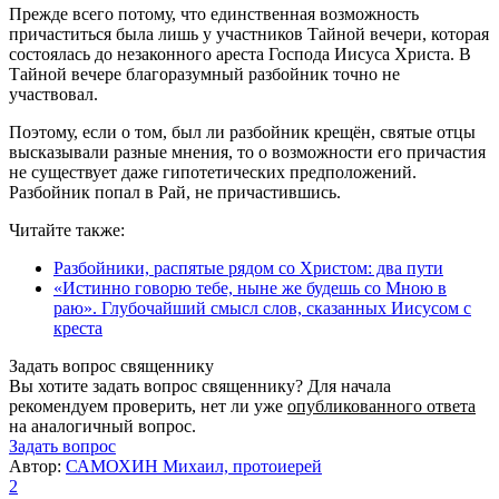
Прежде всего потому, что единственная возможность
причаститься была лишь у участников Тайной вечери, которая
состоялась до незаконного ареста Господа Иисуса Христа. В
Тайной вечере благоразумный разбойник точно не
участвовал.
Поэтому, если о том, был ли разбойник крещён, святые отцы
высказывали разные мнения, то о возможности его причастия
не существует даже гипотетических предположений.
Разбойник попал в Рай, не причастившись.
Читайте также:
Разбойники, распятые рядом со Христом: два пути
«Истинно говорю тебе, ныне же будешь со Мною в
раю». Глубочайший смысл слов, сказанных Иисусом с
креста
Задать вопрос священнику
Вы хотите задать вопрос священнику? Для начала
рекомендуем проверить, нет ли уже
опубликованного ответа
на аналогичный вопрос.
Задать вопрос
Автор:
САМОХИН Михаил, протоиерей
2