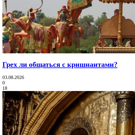
Грех ли
общаться с кришнаитами?
03.08.2026
0
18