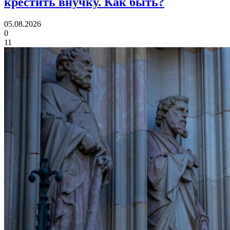
крестить внучку.
Как быть?
05.08.2026
0
11