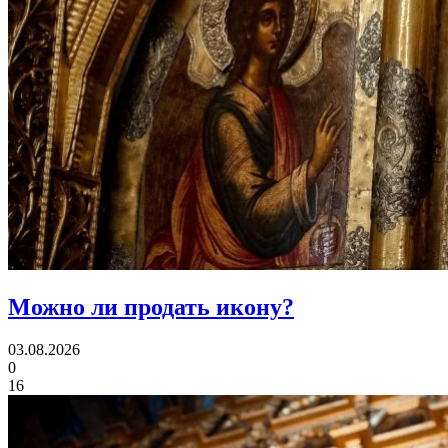
Можно ли
продать икону?
03.08.2026
0
16