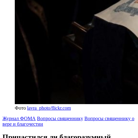
Фото
lavra_photo/flickr.com
Журнал ФОМА
Вопросы священнику
Вопросы священнику о
вере и благочестии
Причастился ли
благоразумный