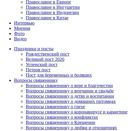
Православие в Европе
Православие в Ингушетии
Православие в Индонезии
Православие в Китае
Интервью
Мнения
Фото
Видео
Праздники и посты
Рождественский пост
Великий пост 2026
Успенский пост
Петров пост
Пост для беременных и болящих
Вопросы священнику
Вопросы священнику о вере и благочестии
Вопросы священнику о венчании и свадьбе
Вопросы священнику о детях и воспитании
Вопросы священнику о домашних питомцах
Вопросы священнику о грехе
Вопросы священнику о коронавирусе и карантине
Вопросы священнику о конфликтах
Вопросы священнику о Крещении
Вопросы священнику о любви и отношениях